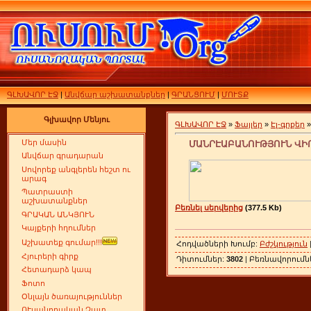
ԳԼԽԱՎՈՐ ԷՋ
|
Անվճար աշխատանքներ
|
ԳՐԱՆՑՈՒՄ
|
ՄՈՒՏՔ
Գլխավոր Մենյու
ԳԼԽԱՎՈՐ ԷՋ
»
Ֆայլեր
»
Էլ-գրքեր
Մեր մասին
ՄԱՆՐԷԱԲԱՆՈՒԹՅՈՒՆ ՎԻ
Անվճար գրադարան
Սովորեք անգլերեն հեշտ ու
արագ
Պատրաստի
աշխատանքներ
Բեռնել սերվերից
(377.5 Kb)
ԳՐԱԿԱՆ ԱՆԿՅՈՒՆ
Կայքերի հղումներ
Աշխատեք գումար!!!
Հոդվածների Խումբ:
Բժշկություն
Հյուրերի գիրք
Դիտումներ:
3802
| Բեռնավորում
Հետադարձ կապ
Ֆոտո
Օնլայն ծառայություններ
ՈՒսանողական Չատ