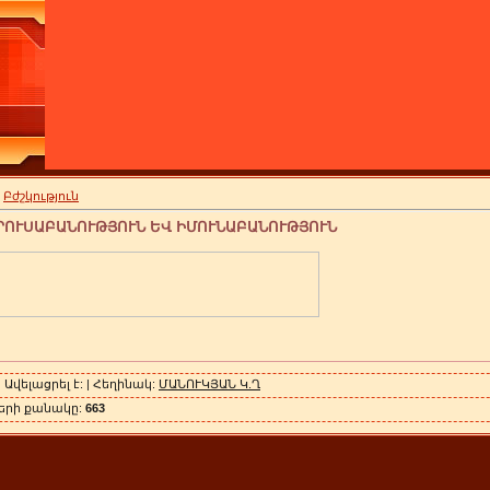
»
Բժշկություն
ՐՈՒՍԱԲԱՆՈՒԹՅՈՒՆ ԵՎ ԻՄՈՒՆԱԲԱՆՈՒԹՅՈՒՆ
| Ավելացրել է:
| Հեղինակ:
ՄԱՆՈՒԿՅԱՆ Կ.Ղ
ների քանակը:
663