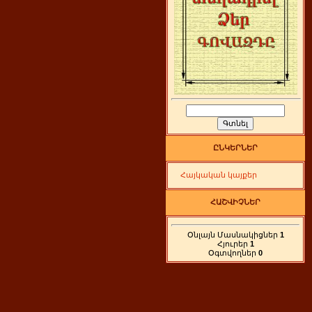
ԸՆԿԵՐՆԵՐ
Հայկական կայքեր
ՀԱՇՎԻՉՆԵՐ
Օնլայն Մասնակիցներ
1
Հյուրեր
1
Օգտվողներ
0