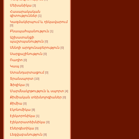
Մեխանիկա
[3]
Հասարակական
գիտություններ
[1]
Կազմակերպում և ղեկավարում
[0]
Բնապահպանություն
[1]
Աշխատանքի
պաշտպանություն
[0]
Սննդի արդյունաբերություն
[0]
Սարքաշինություն
[0]
Ռադիո
[0]
Կապ
[0]
Ստանդարտացում
[0]
Տրանսպորտ
[10]
Ֆիզիկա
[5]
Մարմնակրթություն և սպորտ
[4]
Քիմիական տեխնոլոգիաներ
[0]
Քիմիա
[0]
Էկոնոմիկա
[8]
Էլեկտրոնիկա
[1]
Էլեկտրատեխնիկա
[0]
Էներգետիկա
[0]
Լեզվաբանություն
[8]