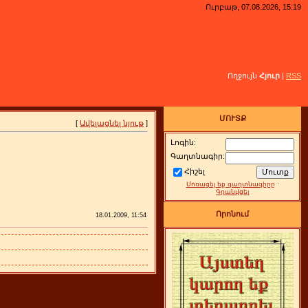
Ուրբաթ, 07.08.2026, 15:19
Ողջույն
Հյուր
|
RSS
ՄՈՒՏՔ
[
Ավելացնել նյութ
]
Լոգին:
Գաղտնագիր:
Հիշել
Մոռացել եք գաղտնագիրը
·
Գրանվցել
Որոնում
18.01.2009, 11:54