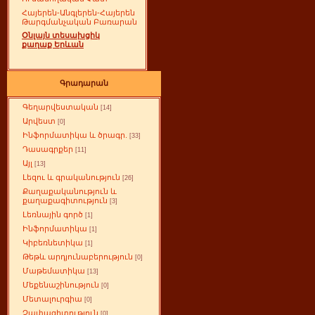
Հայերեն-Անգլերեն-Հայերեն
Թարգմանչական Բառարան
Օնլայն տեսախցիկ
քաղաք Երևան
Գրադարան
Գեղարվեստական
[14]
Արվեստ
[0]
Ինֆորմատիկա և ծրագր.
[33]
Դասագրքեր
[11]
Այլ
[13]
Լեզու և գրականություն
[26]
Քաղաքականություն և
քաղաքագիտություն
[3]
Լեռնային գործ
[1]
Ինֆորմատիկա
[1]
Կիբեռնետիկա
[1]
Թեթև արդյունաբերություն
[0]
Մաթեմատիկա
[13]
Մեքենաշինություն
[0]
Մետալուրգիա
[0]
Չափագիտություն
[0]