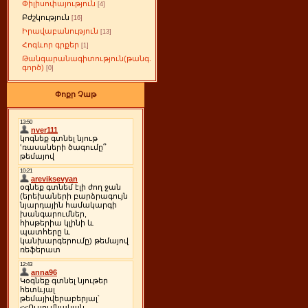
Փիլիսոփայություն
[4]
Բժշկություն
[16]
Իրավաբանություն
[13]
Հոգևոր գրքեր
[1]
Թանգարանագիտություն(թանգ.
գործ)
[0]
Փոքր Չաթ