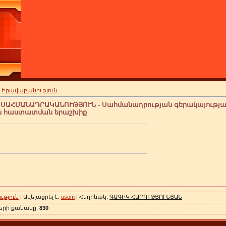
»
Իրավաբանություն
ՍԱՀՄԱՆԱԴՐԱԿԱՆՈՒԹՅՈՒՆ - Սահմանադրության գերակայությա
ն հաստատման երաշխիք
թյուն
| Ավելացրել է:
usum
| Հեղինակ:
ԳԱԳԻԿ ՀԱՐՈՒԹՅՈՒՆՅԱՆ
ների քանակը:
830