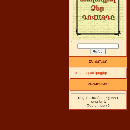
ԸՆԿԵՐՆԵՐ
Հայկական կայքեր
ՀԱՇՎԻՉՆԵՐ
Օնլայն Մասնակիցներ
1
Հյուրեր
1
Օգտվողներ
0