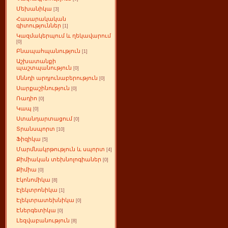
Մեխանիկա
[3]
Հասարակական
գիտություններ
[1]
Կազմակերպում և ղեկավարում
[0]
Բնապահպանություն
[1]
Աշխատանքի
պաշտպանություն
[0]
Սննդի արդյունաբերություն
[0]
Սարքաշինություն
[0]
Ռադիո
[0]
Կապ
[0]
Ստանդարտացում
[0]
Տրանսպորտ
[10]
Ֆիզիկա
[5]
Մարմնակրթություն և սպորտ
[4]
Քիմիական տեխնոլոգիաներ
[0]
Քիմիա
[0]
Էկոնոմիկա
[8]
Էլեկտրոնիկա
[1]
Էլեկտրատեխնիկա
[0]
Էներգետիկա
[0]
Լեզվաբանություն
[8]