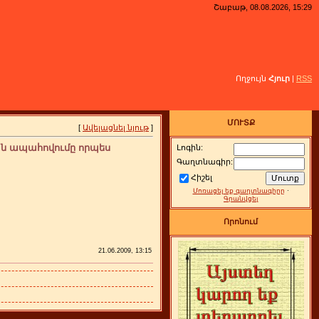
Շաբաթ, 08.08.2026, 15:29
Ողջույն
Հյուր
|
RSS
ՄՈՒՏՔ
[
Ավելացնել նյութ
]
ն ապահովումը որպես
Լոգին:
Գաղտնագիր:
Հիշել
Մոռացել եք գաղտնագիրը
·
Գրանվցել
Որոնում
21.06.2009, 13:15