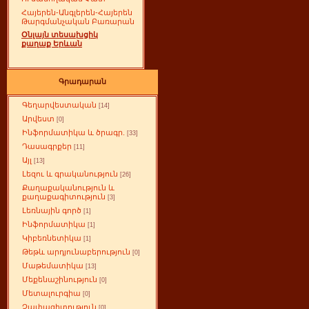
Հայերեն-Անգլերեն-Հայերեն
Թարգմանչական Բառարան
Օնլայն տեսախցիկ
քաղաք Երևան
Գրադարան
Գեղարվեստական
[14]
Արվեստ
[0]
Ինֆորմատիկա և ծրագր.
[33]
Դասագրքեր
[11]
Այլ
[13]
Լեզու և գրականություն
[26]
Քաղաքականություն և
քաղաքագիտություն
[3]
Լեռնային գործ
[1]
Ինֆորմատիկա
[1]
Կիբեռնետիկա
[1]
Թեթև արդյունաբերություն
[0]
Մաթեմատիկա
[13]
Մեքենաշինություն
[0]
Մետալուրգիա
[0]
Չափագիտություն
[0]