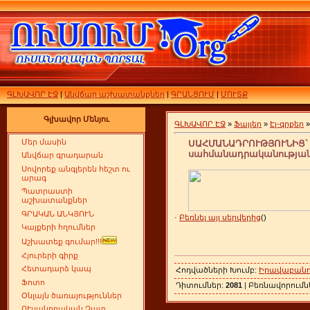
ԳԼԽԱՎՈՐ ԷՋ
|
Անվճար աշխատանքներ
|
ԳՐԱՆՑՈՒՄ
|
ՄՈՒՏՔ
Գլխավոր Մենյու
ԳԼԽԱՎՈՐ ԷՋ
»
Ֆայլեր
»
Էլ-գրքեր
Մեր մասին
ՍԱՀՄԱՆԱԴՐՈՒԹՅՈՒՆԻՑ` 
սահմանադրականությա
Անվճար գրադարան
Սովորեք անգլերեն հեշտ ու
արագ
Պատրաստի
աշխատանքներ
ԳՐԱԿԱՆ ԱՆԿՅՈՒՆ
·
Բեռնել այլ սերվերից
()
Կայքերի հղումներ
Աշխատեք գումար!!!
Հյուրերի գիրք
Հետադարձ կապ
Հոդվածների Խումբ:
Իրավաբանու
Ֆոտո
Դիտումներ:
2081
| Բեռնավորում
Օնլայն ծառայություններ
ՈՒսանողական Չատ