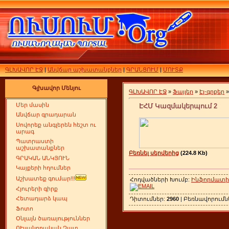
ԳԼԽԱՎՈՐ ԷՋ
|
Անվճար աշխատանքներ
|
ԳՐԱՆՑՈՒՄ
|
ՄՈՒՏՔ
Գլխավոր Մենյու
ԳԼԽԱՎՈՐ ԷՋ
»
Ֆայլեր
»
Էլ-գրքեր
Մեր մասին
ԷՀՄ Կազմակերպում 2
Անվճար գրադարան
Սովորեք անգլերեն հեշտ ու
արագ
Պատրաստի
աշխատանքներ
Բեռնել սերվերից
(224.8 Kb)
ԳՐԱԿԱՆ ԱՆԿՅՈՒՆ
Կայքերի հղումներ
Աշխատեք գումար!!!
Հոդվածների Խումբ:
Ինֆորմատի
Հյուրերի գիրք
Հետադարձ կապ
Դիտումներ:
2960
| Բեռնավորում
Ֆոտո
Օնլայն ծառայություններ
ՈՒսանողական Չատ