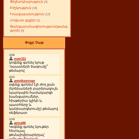
Փիլիսոփայություն
[4]
Բժշկություն
[16]
Իրավաբանություն
[13]
Հոգևոր գրքեր
[1]
Թանգարանագիտություն(թանգ.
գործ)
[0]
Փոքր Չաթ