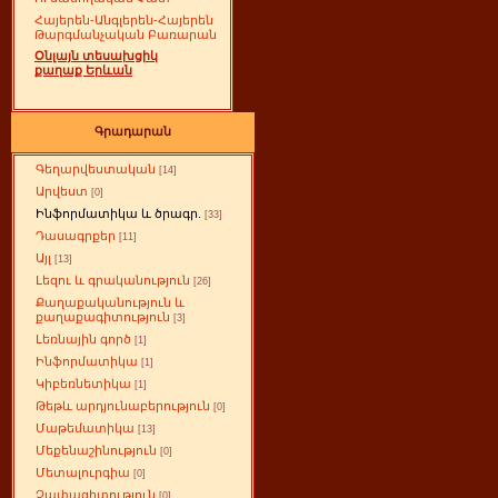
Հայերեն-Անգլերեն-Հայերեն
Թարգմանչական Բառարան
Օնլայն տեսախցիկ
քաղաք Երևան
Գրադարան
Գեղարվեստական
[14]
Արվեստ
[0]
Ինֆորմատիկա և ծրագր.
[33]
Դասագրքեր
[11]
Այլ
[13]
Լեզու և գրականություն
[26]
Քաղաքականություն և
քաղաքագիտություն
[3]
Լեռնային գործ
[1]
Ինֆորմատիկա
[1]
Կիբեռնետիկա
[1]
Թեթև արդյունաբերություն
[0]
Մաթեմատիկա
[13]
Մեքենաշինություն
[0]
Մետալուրգիա
[0]
Չափագիտություն
[0]