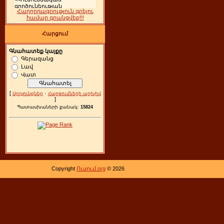
Հաղորդագրություն գրելու
համար գրանցվեք!!!
Հարցում
Գնահատեք կայքը
Գերազանց
Լավ
Վատ
[
·
Արդյունքներ
Հարցումների արխիվ
]
Պատասխաների քանակ:
15824
Copyright
Ուսում.org
© 2026