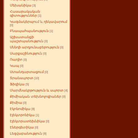
Մեխանիկա
[3]
Հասարակական
գիտություններ
[1]
Կազմակերպում և ղեկավարում
[0]
Բնապահպանություն
[1]
Աշխատանքի
պաշտպանություն
[0]
Սննդի արդյունաբերություն
[0]
Սարքաշինություն
[0]
Ռադիո
[0]
Կապ
[0]
Ստանդարտացում
[0]
Տրանսպորտ
[10]
Ֆիզիկա
[5]
Մարմնակրթություն և սպորտ
[4]
Քիմիական տեխնոլոգիաներ
[0]
Քիմիա
[0]
Էկոնոմիկա
[8]
Էլեկտրոնիկա
[1]
Էլեկտրատեխնիկա
[0]
Էներգետիկա
[0]
Լեզվաբանություն
[8]