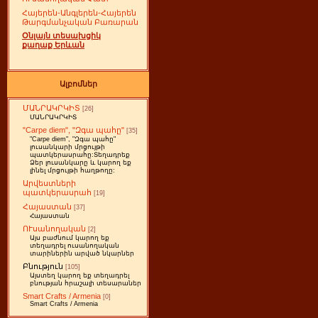
Հայերեն-Անգլերեն-Հայերեն
Թարգմանչական Բառարան
Օնլայն տեսախցիկ
քաղաք Երևան
Ալբոմներ
ՄԱՆՐԱԿՐԿԻՏ
[26]
ՄԱՆՐԱԿՐԿԻՏ
"Carpe diem", "Զգա պահը"
[35]
"Carpe diem", "Զգա պահը"
լուսանկարի մրցույթի
պատկերասրահը:Տեղադրեք
Ձեր լուսանկարը և կարող եք
լինել մրցույթի հաղթողը:
Արվեստների
պատկերասրահ
[19]
Հայաստան
[37]
Հայաստան
ՈՒսանողական
[2]
Այս բաժնում կարող եք
տեղադրել ուսանողական
տարիներին արված նկարներ
Բնություն
[105]
Այստեղ կարող եք տեղադրել
բնության հրաշալի տեսարաներ
Smart Crafts / Armenia
[0]
Smart Crafts / Armenia