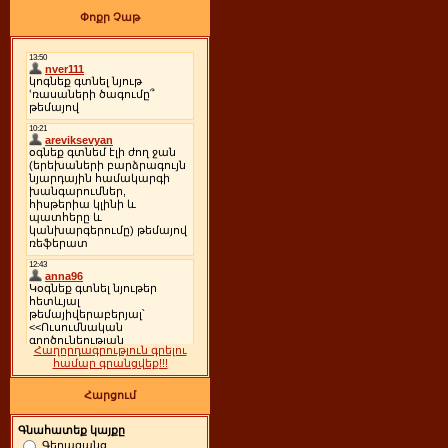
Փոքր Չաթ
Հաղորդագրություն գրելու
համար գրանցվեք!!!
Հարցում
Գնահատեք կայքը
Գերազանց