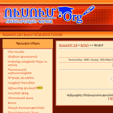
ԳԼԽԱՎՈՐ ԷՋ
|
Ֆոտո
|
ԳՐԱՆՑՈՒՄ
|
ՄՈՒՏՔ
Գլխավոր Մենյու
ԳԼԽԱՎՈՐ ԷՋ
»
ՖՈՏՈ
»
» Ջրվեժ
Մեր մասին
Անվճար գրադարան
Դիտումներ: 3490 | Չափը: 320x240px/37
Սովորեք անգլերեն հեշտ ու
արագ
Պատրաստի
աշխատանքներ
ԳՐԱԿԱՆ ԱՆԿՅՈՒՆ
Կայքերի հղումներ
Աշխատեք գումար!!!
Հյուրերի գիրք
Ավելացնել Մեկնաբանությունն
Հետադարձ կապ
[
Գ
Ֆոտո
Օնլայն ծառայություններ
ՈՒսանողական Չատ