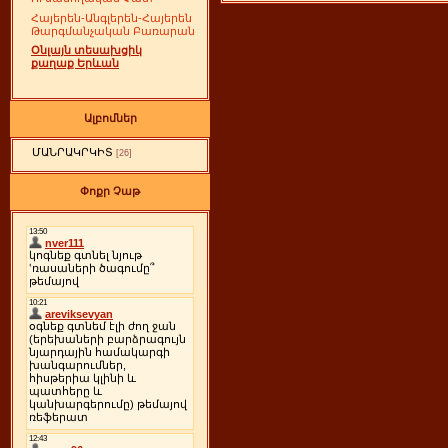
Հայերեն-Անգլերեն-Հայերեն
Թարգմանչական Բառարան
Օնլայն տեսախցիկ
քաղաք Երևան
Ալբոմներ
ՄԱՆՐԱԿՐԿԻՏ
[26]
Փոքր Չաթ