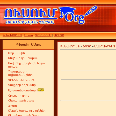
ԳԼԽԱՎՈՐ ԷՋ
|
Ֆոտո
|
ԳՐԱՆՑՈՒՄ
|
ՄՈՒՏՔ
Գլխավոր Մենյու
ԳԼԽԱՎՈՐ ԷՋ
»
ՖՈՏՈ
»
ՄԱՆՐԱԿՐԿԻՏ
Մեր մասին
Անվճար գրադարան
Սովորեք անգլերեն հեշտ ու
արագ
Պատրաստի
աշխատանքներ
ԳՐԱԿԱՆ ԱՆԿՅՈՒՆ
Կայքերի հղումներ
Աշխատեք գումար!!!
Հյուրերի գիրք
Հետադարձ կապ
Ֆոտո
Օնլայն ծառայություններ
ՈՒսանողական Չատ