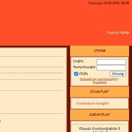
Շաբաթ, 08.08.2026, 08:08
Ողջույն
Հյուր
ՄՈՒՏՔ
Լոգին:
Գաղտնագիր:
Հիշել
Մոռացել եք գաղտնագիրը
·
Գրանվցել
ԸՆԿԵՐՆԵՐ
Հայկական կայքեր
ՀԱՇՎԻՉՆԵՐ
ը
Օնլայն Մասնակիցներ
1