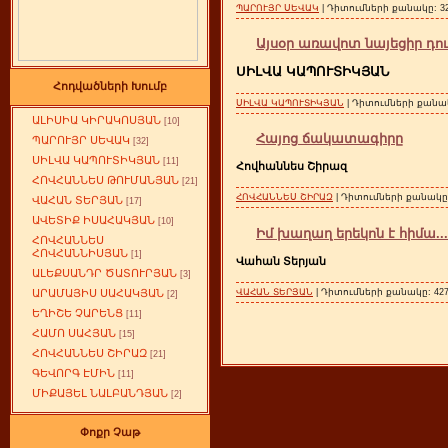
ՊԱՐՈՒՅՐ ՍԵՎԱԿ
| Դիտումների քանակը: 325
Այսօր առավոտ նայեցիր դու 
ՍԻԼՎԱ ԿԱՊՈՒՏԻԿՅԱՆ
Հոդվածների Խումբ
ՍԻԼՎԱ ԿԱՊՈՒՏԻԿՅԱՆ
| Դիտումների քանակը
ԱԼԻՍԻԱ ԿԻՐԱԿՈՍՅԱՆ
[10]
Հայոց ճակատագիրը
ՊԱՐՈՒՅՐ ՍԵՎԱԿ
[32]
ՍԻԼՎԱ ԿԱՊՈՒՏԻԿՅԱՆ
[11]
Հովհաննես Շիրազ
ՀՈՎՀԱՆՆԵՍ ԹՈՒՄԱՆՅԱՆ
[21]
ՀՈՎՀԱՆՆԵՍ ՇԻՐԱԶ
| Դիտումների քանակը: 
ՎԱՀԱՆ ՏԵՐՅԱՆ
[17]
ԱՎԵՏԻՔ ԻՍԱՀԱԿՅԱՆ
[10]
Իմ խաղաղ երեկոն է հիմա...
ՀՈՎՀԱՆՆԵՍ
ՀՈՎՀԱՆՆԻՍՅԱՆ
[1]
Վահան Տերյան
ԱԼԵՔՍԱՆԴՐ ԾԱՏՈՒՐՅԱՆ
[3]
ԱՐԱՄԱՅԻՍ ՍԱՀԱԿՅԱՆ
ՎԱՀԱՆ ՏԵՐՅԱՆ
| Դիտումների քանակը: 4275
[2]
ԵՂԻՇԵ ՉԱՐԵՆՑ
[11]
ՀԱՄՈ ՍԱՀՅԱՆ
[15]
ՀՈՎՀԱՆՆԵՍ ՇԻՐԱԶ
[21]
ԳԵՎՈՐԳ ԷՄԻՆ
[11]
ՄԻՔԱՅԵԼ ՆԱԼԲԱՆԴՅԱՆ
[2]
Փոքր Չաթ