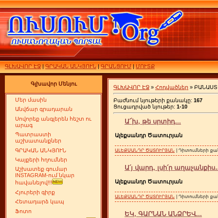
ԳԼԽԱՎՈՐ ԷՋ
|
ԳՐԱԿԱՆ ԱՆԿՅՈՒՆ
|
ԳՐԱՆՑՈՒՄ
|
ՄՈՒՏՔ
Գլխավոր Մենյու
ԳԼԽԱՎՈՐ ԷՋ
»
Հոդվածներ
» ԲԱՆԱՍ
Մեր մասին
Բաժնում նյութերի քանակը:
167
Ցուցադրված նյութեր:
1-10
Անվճար գրադարան
Սովորեք անգլերեն հեշտ ու
Ա՜խ, թե սրտիդ...
արագ
Պատրաստի
Ալեքսանդր Ծատուրյան
աշխատանքներ
ԳՐԱԿԱՆ ԱՆԿՅՈՒՆ
ԱԼԵՔՍԱՆԴՐ ԾԱՏՈՒՐՅԱՆ
| Դիտումների քան
Կայքերի հղումներ
Ա՛յ վարդ, լսի՛ր աղաչանքիս․․
Աշխատեք գումար
INSTAGRAM-ում նկար
Ալեքսանդր Ծատուրյան
հավանելով!!!
Հյուրերի գիրք
ԱԼԵՔՍԱՆԴՐ ԾԱՏՈՒՐՅԱՆ
| Դիտումների քան
Հետադարձ կապ
Ֆոտո
ԵԿ, ԳԱՐՆԱՆ ԱՆՁՐԵՎ...