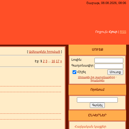
Շաբաթ, 08.08.2026, 08:06
Ողջույն
Հյուր
|
RSS
ՄՈՒՏՔ
[
Ավելացնել հոդված
]
Լոգին:
Էջ:
1
2
3
...
16
17
»
Գաղտնագիր:
Հիշել
Մոռացել եք գաղտնագիրը
·
Գրանվցել
Որոնում
ԸՆԿԵՐՆԵՐ
Հայկական կայքեր