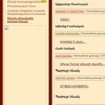
Օնլայն ծառայություններ
Ալեքսանդր Ծատուրյան
ՈՒսանողական Չատ
Հայերեն-Անգլերեն-Հայերեն
ԱԼԵՔՍԱՆԴՐ ԾԱՏՈՒՐՅԱՆ
| Դիտումների քան
Թարգմանչական Բառարան
Օնլայն տեսախցիկ
ԿՏԱԿ
քաղաք Երևան
Ավետիք Իսահակյան
ԱՎԵՏԻՔ ԻՍԱՀԱԿՅԱՆ
| Դիտումների քանակը:
Երդիկն ի վար...
Համո Սահյան
ՀԱՄՈ ՍԱՀՅԱՆ
| Դիտումների քանակը: 2737 
Սխալ խոսք սխալի մասին...
Պարույր Սևակ
ՊԱՐՈՒՅՐ ՍԵՎԱԿ
| Դիտումների քանակը: 273
ԵՐՋԱՆԿՈՒԹՅՈՒՆ
Պարույր Սևակ