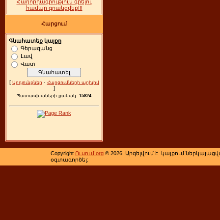
Հաղորդագրություն գրելու
համար գրանցվեք!!!
Հարցում
Գնահատեք կայքը
Գերազանց
Լավ
Վատ
[
·
Արդյունքներ
Հարցումների արխիվ
]
Պատասխաների քանակ:
15824
Copyright
Ուսում.org
© 2026 Արգելվում է կայքում ներկայացվ
օգտագործել: