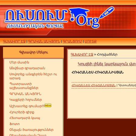
ԳԼԽԱՎՈՐ ԷՋ
|
ԳՐԱԿԱՆ ԱՆԿՅՈՒՆ
|
ԳՐԱՆՑՈՒՄ
|
ՄՈՒՏՔ
Գլխավոր Մենյու
ԳԼԽԱՎՈՐ ԷՋ
» Հոդվածներ
Մեր մասին
Կուզեի լինել կարկաչուն վտ
Անվճար գրադարան
ՀՈՎՀԱՆՆԵՍ ՀՈՎՀԱՆՆԻՍՅԱՆ
Սովորեք անգլերեն հեշտ ու
արագ
Պատրաստի
ՀՈՎՀԱՆՆԵՍ ՀՈՎՀԱՆՆԻՍՅԱՆ
| Դիտումների
աշխատանքներ
ԳՐԱԿԱՆ ԱՆԿՅՈՒՆ
Կայքերի հղումներ
Աշխատեք գումար!!!
Հյուրերի գիրք
Հետադարձ կապ
Ֆոտո
Օնլայն ծառայություններ
ՈՒսանողական Չատ