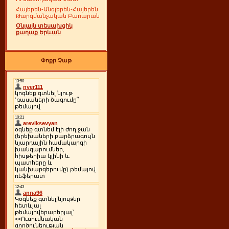
Հայերեն-Անգլերեն-Հայերեն
Թարգմանչական Բառարան
Օնլայն տեսախցիկ
քաղաք Երևան
Փոքր Չաթ