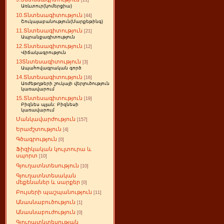
[11]
Առևտուր(կոմերցիա)
10.Տնտեսագիտություն
[44]
Շուկայաբանություն(Մարքեթինգ)
11.Տնտեսագիտություն
[21]
Ապրանքագիտություն
12.Տնտեսագիտություն
[12]
Վիճակագրություն
13Տնտեսագիտություն
[3]
Ապահովագրական գործ
14.Տնտեսագիտություն
[16]
Առժեթղթերի շուկայի վերլուծություն
կառավարում
15.Տնտեսագիտություն
[19]
Բիզնես պլան: Բիզնեսի
կառավարում
Մանկավարժություն
[157]
Երաժշտություն
[4]
Գծագրություն
[0]
Ֆիզիկական կուլտուրա և
սպորտ
[10]
Գյուղատնտեսություն
[10]
Գյուղատնտեսական
մեքենաներ և սարքեր
[0]
Բույսերի պաշպանություն
[11]
Անասնաբուծություն
[1]
Անասնաբուժություն
[0]
Գյուղատնտեսության