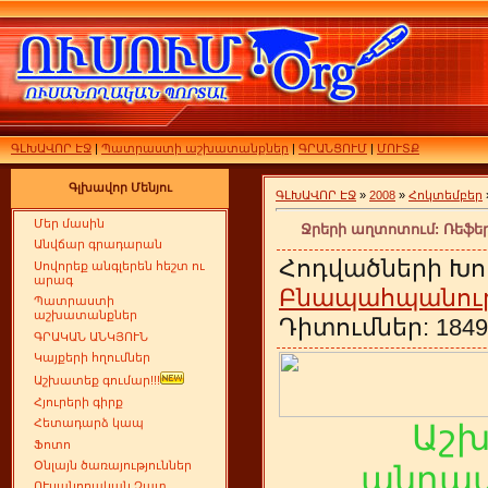
ԳԼԽԱՎՈՐ ԷՋ
|
Պատրաստի աշխատանքներ
|
ԳՐԱՆՑՈՒՄ
|
ՄՈՒՏՔ
Գլխավոր Մենյու
ԳԼԽԱՎՈՐ ԷՋ
»
2008
»
Հոկտեմբեր
Մեր մասին
Ջրերի աղտոտում: Ռեֆեր
Անվճար գրադարան
Հոդվածների Խո
Սովորեք անգլերեն հեշտ ու
արագ
Բնապահպանությ
Պատրաստի
աշխատանքներ
Դիտումներ: 1849 
ԳՐԱԿԱՆ ԱՆԿՅՈՒՆ
Կայքերի հղումներ
Աշխատեք գումար!!!
Հյուրերի գիրք
Հետադարձ կապ
Աշ
Ֆոտո
Օնլայն ծառայություններ
անդամ
ՈՒսանողական Չատ