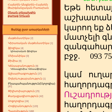
Հայերեն-Անգլերեն-Հայերեն
Եթե
ետա
հ
Թարգմանչական Բառարան
Օնլայն տեսախցիկ
աշխատանք
քաղաք Երևան
կարող եք ձ
Ցանկը ըստ առարկաների
մատչելի գ
մաթեմատիկա
[2]
Կիրառական մաթեմատիկա
[1]
զանգահար
ֆիզիկա
[4]
կիռարական ֆիզիկա
բջջ.
093 75
Մեխանիկա
[0]
Քիմիա
[6]
Կենսաբանություն
[8]
Կենսաքիմիա Կենսաֆիզիկա
կամ
ուղա
Աշխարհագրություն
[37]
Օդերևութաբանություն
[1]
հաղորդագր
Բնապահպանություն(էկոլոգիա)
[97]
Փիլիսոփայություն
[25]
Ուշադրությ
Քաղաքագիտություն
[42]
Սոցոլոգիա
[24]
հաղորդագր
Հոգեբանություն
[120]
Պատմություն
[189]