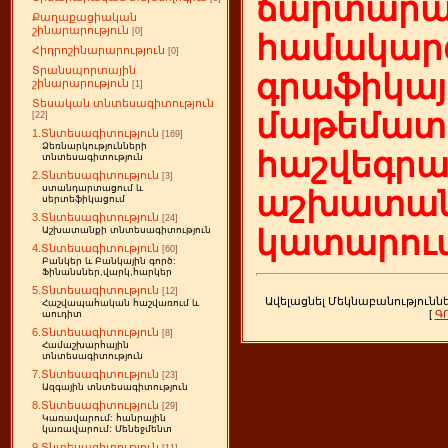
ճարտարա
Քաղաքացիական
շինարարություն
[0]
համակարգ
Հիդրոշինարարություն
[0]
Տրանսպորտային
գրաֆիկայ
շինարարություն
[1]
Տեսական տնտեսագիտություն
մաթեմատի
[22]
1.Տնտեսագիտություն
[169]
Ձեռնարկությունների
հաշվեգր
տնտեսագիտություն
2.Տնտեսագիտություն
[3]
ստանդարտացում և
աշխատան
սերտեֆիկացում
3.Տնտեսագիտություն
[24]
կատարում
Աշխատանքի տնտեսագիտություն
4.Տնտեսագիտություն
[60]
Բանկեր և Բանկային գործ:
Ֆինանսներ,վարկ,հարկեր
5.Տնտեսագիտություն
[12]
Ավելացնել Մեկնաբանությունն
Հաշվապահական հաշվառում և
[
Գ
աուդիտ
6.Տնտեսագիտություն
[8]
Համաշխարհային
տնտեսագիտություն
7.Տնտեսագիտություն
[23]
Ազգային տնտեսագիտություն
8.Տնտեսագիտություն
[29]
Կառավարում: հանրային
կառավարում: Մենեջմենտ
9.Տնտեսագիտություն