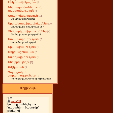
էլեկտրաֆիկացիա
[0]
Կենսագործունեություն
անվտանգություն
[5]
Ապահովագրություն
[13]
Ապահովագրություն
Արտակարգ իրավիճակներ
[10]
Արտակարգ իրավիճակներ
Ձեռնարկատիրություններ
[4]
Ձեռնարկատիրություններ
Ատամնաբուժություն
[2]
Ատամնաբուժություն
Տրամաբանություն
[1]
Մեքենաշինական
[2]
Աստղագիտություն
[1]
Անգլերեն լեզու
[8]
Բժշկական
[3]
Դպրոցական
շարադրություններ
[1]
Դպրոցական շարադրություններ
Փոքր Չաթ