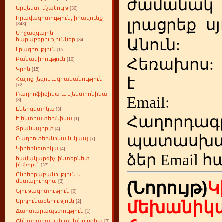
ժամանակ
Արվեստ, մշակույթ
[30]
Իրավագիտություն, իրավունք
լրացրեք
ս
[343]
Միջազգային
Անուն:
հարաբերություններ
[34]
Լրագրություն
[15]
Հեռախոս
Բանասիրություն
[10]
Կրոն
[15]
է
Հայոց լեզու և գրականություն
[72]
Ռադիոֆիզիկա և էլեկտրոնիկա
Emai
[3]
Էներգետիկա
[3]
Հաղորդագ
Էլեկտրատեխնիկա
[1]
Տրանսպորտ
[4]
պատասխա
Ռադիոտեխնիկա և կապ
[7]
Կիբեռնետիկա
[4]
ձեր
Email հ
համակարգիչ, ինտերնետ ,
ինֆորմ.
[37]
Ընդերքաբանություն և
մետալուրգիա
(Նորույթ)
Կ
[3]
Նյութագիտություն
[0]
Արդյունաբերություն
մեխանիկա
[2]
Ճարտարապետություն
[1]
Շինարարական տեխնոլոգիա
[3]