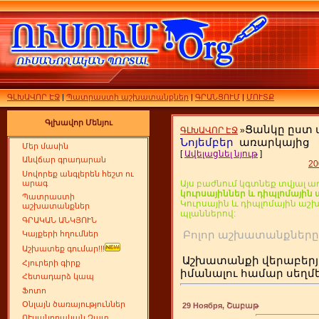
ԳԼԽԱՎՈՐ ԷՋ
|
Պատրաստի աշխատանքներ
|
ԳՐԱՆՑՈՒՄ
|
ՄՈՒՏՔ
Գլխավոր Մենյու
Ցանկը ըստ
ԳԼԽԱՎՈՐ ԷՋ
»
Նոյեմբեր
առարկայից
Մեր մասին
[
Ավելացնել նյութ
]
Անվճար գրադարան
20
Սովորեք անգլերեն հեշտ ու
արագ
Այս բաժնում կգտնեք տվյալ ա
կուրսայիններ և դիպլոմայի
Պատրաստի
Կուրսային և դիպլոմային ա
աշխատանքներ
պլաններով:
ԳՐԱԿԱՆ ԱՆԿՅՈՒՆ
Բոլոր աշխատանքն
Կայքերի հղումներ
Աշխատեք գումար!!!
Աշխատանքի վերաբերյ
Հյուրերի գիրք
իմանալու համար սեղ
Հետադարձ կապ
Ֆոտո
Օնլայն ծառայություններ
29 Ноября, Շաբաթ
ՈՒսանողական Չատ