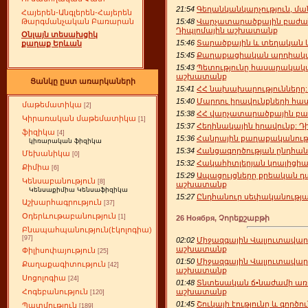
21:54
Գեղանկանկարչություն, ման
Հայերեն-Անգլերեն-Հայերեն
15:48
Վարչատարածքային բաժան
Թարգմանչական Բառարան
Դիպլոմային աշխատանք
Օնլայն տեսախցիկ
15:46
Տարածքային և տեղական 
քաղաք Երևան
15:45
Քաղաքացիական արդիակա
15:43
Պետությունը հասարակակ
աշխատանք
Ցանկը ըստ առարկաների
15:41
ՀՀ նախախարությունները
15:40
Մարդու իրավունքների հա
մաթեմատիկա
[2]
15:38
ՀՀ վարչատարածքային բա
Կիրառական մաթեմատիկա
[1]
15:37
Հեղինակային իրավունք: 
ֆիզիկա
[4]
15:36
Հանրային քաղաքականութ
կիռարական ֆիզիկա
15:34
Հանցագործության ընդհան
Մեխանիկա
[0]
15:32
Հակահիտլերյան կոալիցիա
Քիմիա
[6]
15:29
Ապացույցները քրեական դ
Կենսաբանություն
[8]
աշխատանք
Կենսաքիմիա Կենսաֆիզիկա
15:27
Ընդհանուր սեփականությա
Աշխարհագրություն
[37]
Օդերևութաբանություն
[1]
26 Ноября, Չորեքշաբթի
Բնապահպանություն(էկոլոգիա)
[97]
02:02
Միջազգային Վալյուտավարկ
աշխատանք
Փիլիսոփայություն
[25]
01:50
Միջազգային Վալյուտավարկ
Քաղաքագիտություն
[42]
աշխատանք
Սոցոլոգիա
[24]
01:48
Տնտեսական ճ•նաժամի առ
աշխատանք
Հոգեբանություն
[120]
01:45
Շուկայի էությունը և գործո
Պատմություն
[189]