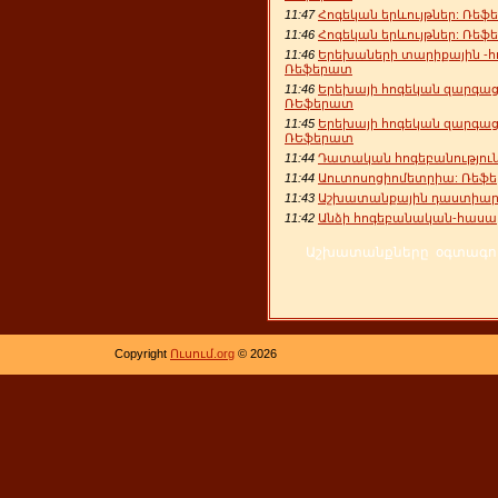
11:47
Հոգեկան երևույթներ: Ռե
11:46
Հոգեկան երևույթներ: Ռե
11:46
Երեխաների տարիքային -
Ռեֆերատ
11:46
Երեխայի հոգեկան զարգացմ
ՌԵֆերատ
11:45
Երեխայի հոգեկան զարգացմ
ՌԵֆերատ
11:44
Դատական հոգեբանություն:
11:44
Աուտոսոցիոմետրիա: Ռեֆ
11:43
Աշխատանքային դաստիարա
11:42
Անձի հոգեբանական-հաս
Աշխատանքները օգտագործ
Copyright
Ուսում.org
© 2026