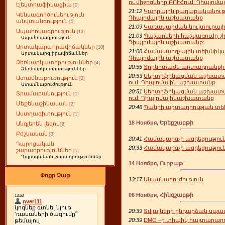
ու միջոցները ԲՈՒՀում: Դիպլոմա
էլեկտրաֆիկացիա
[0]
21:12
Կադրային քաղաքականությ
Կենսագործունեություն
Դիպլոմային աշխատանք
անվտանգություն
[5]
21:09
Կառավարման կուլտուրայի 
Ապահովագրություն
[13]
21:03
Պաշարների հաշվառումը շ
Ապահովագրություն
Դիպլոմային աշխատանք:
Արտակարգ իրավիճակներ
[10]
21:00
Համակարգչային տեխնիկայ
Արտակարգ իրավիճակներ
Դիպլոմային աշխատանք
Ձեռնարկատիրություններ
[4]
20:55
Տրիկոտաժե արտադրանքի 
Ձեռնարկատիրություններ
20:53
Սերտիֆիկացման աշխատա
Ատամնաբուժություն
[2]
ում: Դիպլոմային աշխատանք
Ատամնաբուժություն
20:51
Սերտիֆիկացման աշխատա
Տրամաբանություն
[1]
ում: Դիպլոմայինաշխատանք
Մեքենաշինական
[2]
20:46
Պանրի արտադրության տե
Աստղագիտություն
[1]
18 Ноября, Երեքշաբթի
Անգլերեն լեզու
[8]
Բժշկական
[3]
20:41
Համակարգչի ազդեցություն
Դպրոցական
20:33
Համակարգչի ազդեցություն
շարադրություններ
[1]
Դպրոցական շարադրություններ
14 Ноября, Ուրբաթ
Փոքր Չաթ
13:17
Անասնաբուժություն
06 Ноября, Հինգշաբթի
20:39
Տվյալների ընդարձակ սպաս
20:39
DMO –ի տիպիկ հայտարարո