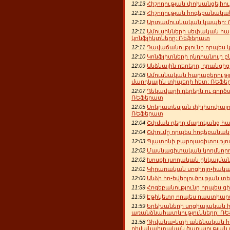
12:13
Հիշողության փոխանցելիո
12:13
Հիշողության հոգեբանական
12:12
Արտամուսնական կապեր:
12:11
Ամուսինների սեփական հար
կոնֆլիկտները: Ռեֆերատ
12:11
Դավաճանությունը որպես 
12:10
Կոնֆլիտների ընդհանուր 
12:09
Անձնային դերերը, դրանցի
12:08
Ամուսնական հարաբերությ
մարդկային տիպերի հետ: ՌԵֆ
12:07
Ղեկավարի դերերն ու գոր
ՌԵֆերատ
12:05
Սոկրատեսյան փիլիսոփայո
ՌԵֆերատ
12:04
Շփման դերը մարդկանց հ
12:04
Շփումը որպես հոգեբանակ
12:03
Պլատոնի բարոյագիտությո
12:02
Մասնագիտական կողմնորոշ
12:02
Խոսքի լսողական ընկալմա
12:01
Կիրառական սոցիոլո•իակ
12:00
Անձի հո•եվերլուծության տ
11:59
Հոգեբանությունը որպես գի
11:59
Էթիկետը որպես դաստիարա
11:59
Երեխաների սոցիալական
առանձնահատկությունները: Ռ
11:58
Դիվանա•ետի անձնական հա
դիվանաիտական ծառայության 