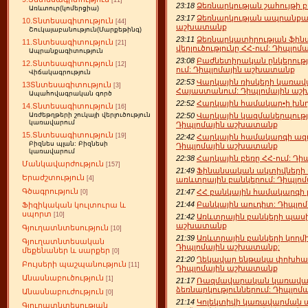
[11]
23:18
Ձեռնարկության շահույթի
Առևտուր(կոմերցիա)
23:17
Ձեռնարկության ապրանքայ
10.Տնտեսագիտություն
[44]
աշխատանք
Շուկայաբանություն(Մարքեթինգ)
23:11
Ձեռնարկատիրության ֆին
11.Տնտեսագիտություն
[21]
վերլուծությունը ՀՀ-ում: Դիպլոմ
Ապրանքագիտություն
23:08
Բաժնետիրական ընկերությ
12.Տնտեսագիտություն
[12]
ում: Դիպլոմային աշխատանք
Վիճակագրություն
22:53
Վարկային ռիսկերի կառավ
13Տնտեսագիտություն
[3]
Հայաստանում: Դիպլոմային ա
Ապահովագրական գործ
22:52
Հարկային համակար•ի խնդ
14.Տնտեսագիտություն
[16]
22:50
Վարկային կազմակերպությ
Առժեթղթերի շուկայի վերլուծություն
կառավարում
Դիպլոմային աշխատանք
15.Տնտեսագիտություն
[19]
22:42
Հարկային համակարգի ազդ
Բիզնես պլան: Բիզնեսի
Դիպլոմային աշխատանք
կառավարում
22:38
Հարկային բեռը ՀՀ-ում: Դ
Մանկավարժություն
[157]
21:49
Ֆինանսական ակտիվների վե
Երաժշտություն
[4]
առևտրային բանկերում: Դիպլոմ
Գծագրություն
21:47
ՀՀ բանկային համակարգի բ
[0]
21:44
Բանկային աուդիտ: Դիպլո
Ֆիզիկական կուլտուրա և
սպորտ
[10]
21:42
Առևտրային բանկերի պասիվ
աշխատանք
Գյուղատնտեսություն
[10]
21:39
Առևտրային բանկերի կողմ
Գյուղատնտեսական
Դիպլոմային աշխատանք:
մեքենաներ և սարքեր
[0]
21:20
Ղեկավար ենթակա փոխհարա
Բույսերի պաշպանություն
[11]
Դիպլոմային աշխատանք
Անասնաբուծություն
[1]
21:17
Ռազմավարական կառավար
ձեռնարկություններում: Դիպլո
Անասնաբուժություն
[0]
21:14
Կոլեկտիվի կառավարման ա
Գյուղատնտեսության