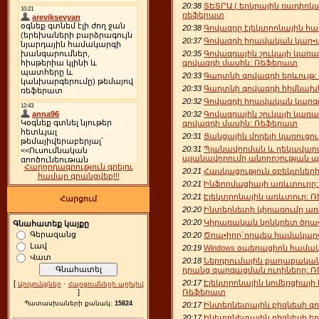
20:38
ՏԵՏՐԱ ( երկրային ռադիոկ
ռեֆերատ
20:38
Գովազդը էլեկտրոնային հ
20:37
Գովազդի իրավական կար•ա
20:35
Գովազդային շուկայի կառ
գովազդի մասին: Ռեֆերատ
20:33
Գաղտնի գովազդի երևույթ
20:33
Գաղտնի գովազդի հիմնախ
20:32
Գովազդի իրավական կարգա
20:32
Գովազդային շուկայի կառ
գովազդի մասին: Ռեֆերատ
20:31
Ցանցային մոդելի կառուցո
20:31
Պլանավորման և ղեկավարմ
պլանավորումը անորոշության 
Հաղորդագրություն գրելու
20:21
Հասկացություն օբեկտներ
համար գրանցվեք!!!
20:21
Ինֆորմացիայի առևտուրը
20:21
Էլեկտրոնային առևտուր: 
Հարցում
20:20
Ինտերնետի կիրառումը ա
20:20
Կիրառական կոնկրետ ծրա
Գնահատեք կայքը
Գերազանց
20:20
Ծրա•իրը`որպես համակար•
Լավ
20:19
Windows օպերացիոն համա
Վատ
20:18
Ներդրումային քաղաքականո
դրանց զարգացման ուղիները: 
20:17
Էլեկտրոնային կոմերցիայի 
[
·
Արդյունքներ
Հարցումների արխիվ
Ռեֆերատ
]
Պատասխաների քանակ:
15824
20:17
Ինտերնետային բիզնեսի գ
20:17
Ինետրնետային բիզնեսի եր