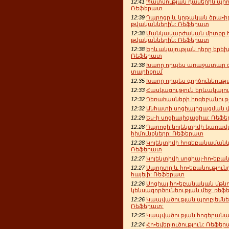
12:41
Պատմության դասերին պրո
ՌԵֆերատ
12:39
Դպրոցը և կրթական ծրա•ի
թվականներին: Ռեֆերատ
12:38
Մանկավարժական միտքը Խ
թվականներին: Ռեֆերատ
12:38
Երևակայության դերը երեխ
Ռեֆերատ
12:38
Խաղը որպես առաջատար գ
տարիքում
12:35
Խաղը որպես գործունեութ
12:33
Հասկացություն երևակայո
12:32
Դեռաhասների հոգեբանութ
12:32
Անհատի սոցիալիզացման փ
12:29
Ես-ի սոցիալիզացիա: Ռեֆ
12:28
Դպրոցի կոլեկտիվի կառ
հիմունքները: Ռեֆերատ
12:28
Կոլեկտիվի հոգեբանամանկ
Ռեֆերատ
12:27
Կոլեկտիվի սոցիալ-հո•եբ
12:27
Սպորտը և հո•եբանություն
հայելի: Ռեֆերատ
12:26
Սոցիալ հո•եբանական մթն
կենսագործունեության մեջ: ռե
12:26
Կապվածության պրոբլեմներ
Ռեֆերատ:
12:25
Կապվածության հոգեբանա
12:24
Հո•եվերլուծություն: Ռեֆե