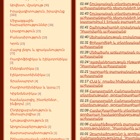
01:44
Շուկայական տնտեսության
Արվեստ, մշակույթ
[30]
աշխատանքային ռեսուրսների կ
Իրավագիտություն, իրավունք
01:43
Շուկայական տնտեսության
[343]
աշխատանքային ռեսուրսների կ
Միջազգային
կատարվում է Երևան քաղաքի օ
հարաբերություններ
[34]
01:41
Շահութահարկի բովանդակո
Լրագրություն
Դիպլոմային աշխատանք
[15]
01:40
Սեփականության բովանդակ
Բանասիրություն
[10]
01:31
Փոխարժեքի և տնտեսական 
Կրոն
[15]
աշխատանք
Հայոց լեզու և գրականություն
01:28
Մեծածախ առևտրական բազա
[72]
աշխատանք
Ռադիոֆիզիկա և էլեկտրոնիկա
01:24
Կազմակերպության ընթացի
[3]
Դիպլոմային աշխատանք
Էներգետիկա
[3]
01:21
Կադրային քաղաքականությ
Էլեկտրատեխնիկա
[1]
աշխատանք
Տրանսպորտ
01:17
ՀՆԱ-ն` որպես հիմնական 
[4]
աշխատանք
Ռադիոտեխնիկա և կապ
[7]
01:16
Հայաստանի Հանրապետութ
Կիբեռնետիկա
[4]
տնտեսությանը, գլոբալիզացիա
համակարգիչ, ինտերնետ ,
01:15
Հայաստանի Հանրապետութ
ինֆորմ.
[37]
տնտեսությանը, գլոբալիզացիա
Ընդերքաբանություն և
01:09
Համաշխարհային տնտեսու
մետալուրգիա
գործարար համագործակցության
[3]
աշխատանք
Նյութագիտություն
[0]
01:06
Հակաինֆլյացիոն քաղաքակ
Արդյունաբերություն
[2]
ուղղությունները: Դիպլոմային
Ճարտարապետություն
[1]
01:01
Զբաղվածությունը և գործ
Հանրապետությունում: Դիպլոմ
Շինարարական տեխնոլոգիա
[3]