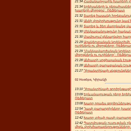
21:34
Համակար•չային խաղերի յ
21:34
Երեխաների և դեռահասնե
խաղերի միջոցով : Ռեֆերատ
21:32
Տարեց հասակի հո•եբանու
21:31
Անձի փոփոխությունը կամ
21:31
Տարեց և ծեր մարդկանց վա
21:30
Մեկնաբանությունը հայկա
21:30
Մամուլում քննարկվող հա
21:29
Աշակերտական կոլեկտիվի
ուղիներն ու միջոցները: Ռեֆեր
21:29
ՙՄանկավարժական կոլեկտ
միջոցներն ու ուղիները՚: Ռեֆեր
21:28
Անհատի սոցիալական էութ
21:28
Անհատի քաղաքական էութ
21:27
Դիդակտիկայի սկզբունքնե
02 Ноября, Կիրակի
13:10
Դիդակտիկայի գործընթացի
13:09
Երևակայության դերը երեխ
Ռեֆերատ
13:08
Խաղը որպես գործունեութ
12:54
Դասի բաղադրիչները խառ
Ռեֆերատ
12:42
Խառը տիպի դասի բաղադր
12:42
Պատմության ուսուցման ը
միջև փոխհարաբերությունները