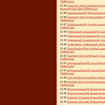
Ռեֆերատ
21:49
Ուսուցչի դերը երեխայի հ
ձևավորման մեջ:Ռեֆերատ
21:48
Մանկավարժի ընդունակութ
21:48
Ուսուցչի դերը երեխաների 
Ռեֆերատ
21:47
Մանկավարժը որպես դաս
Ռեֆերատ
21:43
Կրթության տեսակները Հ
21:43
Կրթության համակարգը Հ
21:43
Կրթության համակարգը Հ
21:42
Կրթութուն ,կրթության բո
21:42
Մարդկանց հետ շփման ազդ
Ռեֆերատ
21:42
Դպրոցի դերը երեխայի`որ
Ռեֆերատ
21:41
Աշխատանքային դաստիարակ
Ռեֆերատ
21:41
Աշխատանքային դաստիարակ
Ռեֆերատ
21:40
Մոր կողմից նորածին երեխ
21:39
Կյանքի դեմ ուղղված հանց
Ռեֆերատ
21:36
Գրադարանային ծառայությ
21:36
Գրադարանային ծառայութ
21:35
Մարդու էության երկակիու
21:35
Մարդու բնույթի հիմնախն