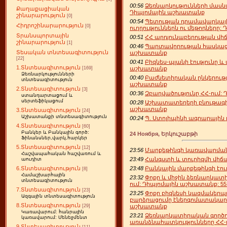
00:56
Ձեռնարկությունների մաս
Քաղաքացիական
Դիպլոմային աշխատանք
շինարարություն
[0]
00:54
Պետության դրամավարկայի
Հիդրոշինարարություն
[0]
ուղղություններն ու մեթոդները
Տրանսպորտային
00:51
ՀՀ արդյունաբերության վ
շինարարություն
[1]
00:46
Պարտավորության հասկացո
Տեսական տնտեսագիտություն
աշխատանք
[22]
00:41
Բիզնես-պլանի էությունը և
1.Տնտեսագիտություն
աշխատանք
[169]
Ձեռնարկությունների
00:40
Բաժնետիրական ընկերությ
տնտեսագիտություն
աշխատանք
2.Տնտեսագիտություն
[3]
00:36
Զբաղվածությունը ՀՀ-ում
ստանդարտացում և
սերտեֆիկացում
00:28
Աշխատատեղերի բնութագիր
աշխատանք
3.Տնտեսագիտություն
[24]
Աշխատանքի տնտեսագիտություն
00:24
Պ. Ստոլիպինի ագրարային
4.Տնտեսագիտություն
[60]
Բանկեր և Բանկային գործ:
24 Ноября, Երկուշաբթի
Ֆինանսներ,վարկ,հարկեր
5.Տնտեսագիտություն
[12]
23:56
Մարքեթինգի կառավարման
Հաշվապահական հաշվառում և
23:49
Հանգստի և տուրիզմի վիճ
աուդիտ
23:48
Բանկային մարքեթինգի էո
6.Տնտեսագիտություն
[8]
Համաշխարհային
23:32
Փոքր և միջին ձեռնարկատ
տնտեսագիտություն
ում: Դիպլոմային աշխատանք: 55 
7.Տնտեսագիտություն
[23]
23:25
Փոքր բիզնեսի կազմակերպ
Ազգային տնտեսագիտություն
բարձրացումը էներգոմատակար
8.Տնտեսագիտություն
աշխատանք
[29]
Կառավարում: հանրային
23:21
Ձեռնարկատիրական գործո
կառավարում: Մենեջմենտ
առանձնահատկությունները ՀՀ-
9.Տնտեսագիտություն