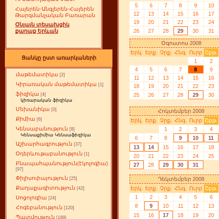
5
6
7
8
9
10
Հայերեն-Անգլերեն-Հայերեն
12
13
14
15
16
17
Թարգմանչական Բառարան
19
20
21
22
23
24
Օնլայն տեսախցիկ
26
27
28
29
30
31
քաղաք Երևան
Օգոստոս 2008
Երկ.
Երք.
Չրք.
Հնգ.
Ուրբ
Շբթ.
Ցանկը ըստ առարկաների
1
2
4
5
6
7
8
9
մաթեմատիկա
[2]
11
12
13
14
15
16
Կիրառական մաթեմատիկա
[1]
18
19
20
21
22
23
ֆիզիկա
25
26
27
28
29
30
[4]
կիռարական ֆիզիկա
Մեխանիկա
[0]
Հոկտեմբեր 2008
Քիմիա
[6]
Երկ.
Երք.
Չրք.
Հնգ.
Ուրբ
Շբթ.
Կենսաբանություն
1
2
3
4
[8]
Կենսաքիմիա Կենսաֆիզիկա
6
7
8
9
10
11
Աշխարհագրություն
[37]
13
14
15
16
17
18
Օդերևութաբանություն
[1]
20
21
22
23
24
25
Բնապահպանություն(էկոլոգիա)
27
28
29
30
31
[97]
Փիլիսոփայություն
Դեկտեմբեր 2008
[25]
Քաղաքագիտություն
Երկ.
Երք.
Չրք.
Հնգ.
Ուրբ
Շբթ.
[42]
1
2
3
4
5
6
Սոցոլոգիա
[24]
8
9
10
11
12
13
Հոգեբանություն
[120]
15
16
17
18
19
20
Պատմություն
[189]