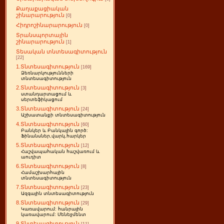
Քաղաքացիական
շինարարություն
[0]
Հիդրոշինարարություն
[0]
Տրանսպորտային
շինարարություն
[1]
Տեսական տնտեսագիտություն
[22]
1.Տնտեսագիտություն
[169]
Ձեռնարկությունների
տնտեսագիտություն
2.Տնտեսագիտություն
[3]
ստանդարտացում և
սերտեֆիկացում
3.Տնտեսագիտություն
[24]
Աշխատանքի տնտեսագիտություն
4.Տնտեսագիտություն
[60]
Բանկեր և Բանկային գործ:
Ֆինանսներ,վարկ,հարկեր
5.Տնտեսագիտություն
[12]
Հաշվապահական հաշվառում և
աուդիտ
6.Տնտեսագիտություն
[8]
Համաշխարհային
տնտեսագիտություն
7.Տնտեսագիտություն
[23]
Ազգային տնտեսագիտություն
8.Տնտեսագիտություն
[29]
Կառավարում: հանրային
կառավարում: Մենեջմենտ
9.Տնտեսագիտություն