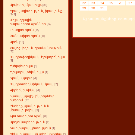
22
23
24
25
26
27
Արվեստ, մշակույթ
[30]
29
30
31
Իրավագիտություն, իրավունք
[343]
Աշխատանքները օգտագործ
Միջազգային
հարաբերություններ
[34]
Լրագրություն
[15]
Բանասիրություն
[10]
Կրոն
[15]
Հայոց լեզու և գրականություն
[72]
Ռադիոֆիզիկա և էլեկտրոնիկա
[3]
Էներգետիկա
[3]
Էլեկտրատեխնիկա
[1]
Տրանսպորտ
[4]
Ռադիոտեխնիկա և կապ
[7]
Կիբեռնետիկա
[4]
համակարգիչ, ինտերնետ ,
ինֆորմ.
[37]
Ընդերքաբանություն և
մետալուրգիա
[3]
Նյութագիտություն
[0]
Արդյունաբերություն
[2]
Ճարտարապետություն
[1]
Շինարարական տեխնոլոգիա
[3]