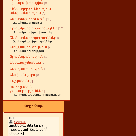
էլեկտրաֆիկացիա
[0]
Կենսագործունեություն
անվտանգություն
[5]
Ապահովագրություն
[13]
Ապահովագրություն
Արտակարգ իրավիճակներ
[10]
Արտակարգ իրավիճակներ
Ձեռնարկատիրություններ
[4]
Ձեռնարկատիրություններ
Ատամնաբուժություն
[2]
Ատամնաբուժություն
Տրամաբանություն
[1]
Մեքենաշինական
[2]
Աստղագիտություն
[1]
Անգլերեն լեզու
[8]
Բժշկական
[3]
Դպրոցական
շարադրություններ
[1]
Դպրոցական շարադրություններ
Փոքր Չաթ