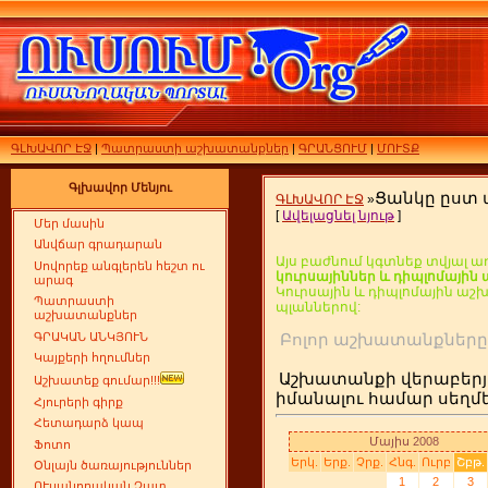
ԳԼԽԱՎՈՐ ԷՋ
|
Պատրաստի աշխատանքներ
|
ԳՐԱՆՑՈՒՄ
|
ՄՈՒՏՔ
Գլխավոր Մենյու
Ցանկը ըստ
ԳԼԽԱՎՈՐ ԷՋ
»
[
Ավելացնել նյութ
]
Մեր մասին
Անվճար գրադարան
Այս բաժնում կգտնեք տվյալ ա
Սովորեք անգլերեն հեշտ ու
կուրսայիններ և դիպլոմայի
արագ
Կուրսային և դիպլոմային ա
Պատրաստի
պլաններով:
աշխատանքներ
ԳՐԱԿԱՆ ԱՆԿՅՈՒՆ
Բոլոր աշխատանքն
Կայքերի հղումներ
Աշխատանքի վերաբերյ
Աշխատեք գումար!!!
իմանալու համար սեղ
Հյուրերի գիրք
Հետադարձ կապ
Մայիս 2008
Ֆոտո
Երկ.
Երք.
Չրք.
Հնգ.
Ուրբ
Շբթ.
Օնլայն ծառայություններ
1
2
3
ՈՒսանողական Չատ