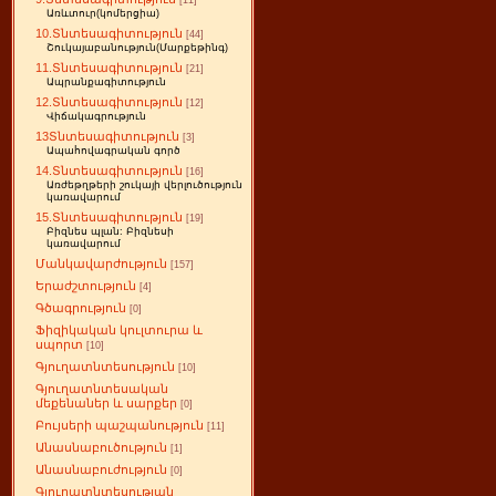
[11]
Առևտուր(կոմերցիա)
10.Տնտեսագիտություն
[44]
Շուկայաբանություն(Մարքեթինգ)
11.Տնտեսագիտություն
[21]
Ապրանքագիտություն
12.Տնտեսագիտություն
[12]
Վիճակագրություն
13Տնտեսագիտություն
[3]
Ապահովագրական գործ
14.Տնտեսագիտություն
[16]
Առժեթղթերի շուկայի վերլուծություն
կառավարում
15.Տնտեսագիտություն
[19]
Բիզնես պլան: Բիզնեսի
կառավարում
Մանկավարժություն
[157]
Երաժշտություն
[4]
Գծագրություն
[0]
Ֆիզիկական կուլտուրա և
սպորտ
[10]
Գյուղատնտեսություն
[10]
Գյուղատնտեսական
մեքենաներ և սարքեր
[0]
Բույսերի պաշպանություն
[11]
Անասնաբուծություն
[1]
Անասնաբուժություն
[0]
Գյուղատնտեսության