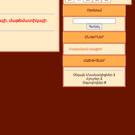
Որոնում
յի, մաթեմատիկայի
ԸՆԿԵՐՆԵՐ
Հայկական կայքեր
ՀԱՇՎԻՉՆԵՐ
Օնլայն Մասնակիցներ
1
Հյուրեր
1
Օգտվողներ
0