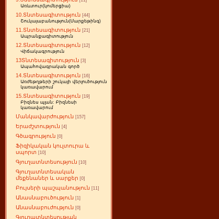
[11]
Առևտուր(կոմերցիա)
10.Տնտեսագիտություն
[44]
Շուկայաբանություն(Մարքեթինգ)
11.Տնտեսագիտություն
[21]
Ապրանքագիտություն
12.Տնտեսագիտություն
[12]
Վիճակագրություն
13Տնտեսագիտություն
[3]
Ապահովագրական գործ
14.Տնտեսագիտություն
[16]
Առժեթղթերի շուկայի վերլուծություն
կառավարում
15.Տնտեսագիտություն
[19]
Բիզնես պլան: Բիզնեսի
կառավարում
Մանկավարժություն
[157]
Երաժշտություն
[4]
Գծագրություն
[0]
Ֆիզիկական կուլտուրա և
սպորտ
[10]
Գյուղատնտեսություն
[10]
Գյուղատնտեսական
մեքենաներ և սարքեր
[0]
Բույսերի պաշպանություն
[11]
Անասնաբուծություն
[1]
Անասնաբուժություն
[0]
Գյուղատնտեսության