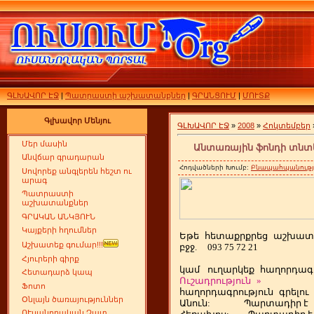
ԳԼԽԱՎՈՐ ԷՋ
|
Պատրաստի աշխատանքներ
|
ԳՐԱՆՑՈՒՄ
|
ՄՈՒՏՔ
Գլխավոր Մենյու
ԳԼԽԱՎՈՐ ԷՋ
»
2008
»
Հոկտեմբեր
Մեր մասին
Անտառային ֆոնդի տնտե
Անվճար գրադարան
Հոդվածների Խումբ:
Բնապահպանությո
Սովորեք անգլերեն հեշտ ու
արագ
Պատրաստի
աշխատանքներ
ԳՐԱԿԱՆ ԱՆԿՅՈՒՆ
Կայքերի հղումներ
Եթե
ետաքրքրեց
աշխատ
հ
Աշխատեք գումար!!!
բջջ.
093 75 72 21
Հյուրերի գիրք
կամ
ուղարկեք
հաղորդագր
Հետադարձ կապ
Ուշադրություն
»
Ֆոտո
հաղորդագրություն
գրելու
Օնլայն ծառայություններ
Անուն:
Պարտադիր է
ՈՒսանողական Չատ