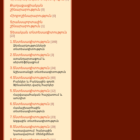
Քաղաքացիական
շինարարություն
[0]
Հիդրոշինարարություն
[0]
Տրանսպորտային
շինարարություն
[1]
Տեսական տնտեսագիտություն
[22]
1.Տնտեսագիտություն
[169]
Ձեռնարկությունների
տնտեսագիտություն
2.Տնտեսագիտություն
[3]
ստանդարտացում և
սերտեֆիկացում
3.Տնտեսագիտություն
[24]
Աշխատանքի տնտեսագիտություն
4.Տնտեսագիտություն
[60]
Բանկեր և Բանկային գործ:
Ֆինանսներ,վարկ,հարկեր
5.Տնտեսագիտություն
[12]
Հաշվապահական հաշվառում և
աուդիտ
6.Տնտեսագիտություն
[8]
Համաշխարհային
տնտեսագիտություն
7.Տնտեսագիտություն
[23]
Ազգային տնտեսագիտություն
8.Տնտեսագիտություն
[29]
Կառավարում: հանրային
կառավարում: Մենեջմենտ
9.Տնտեսագիտություն