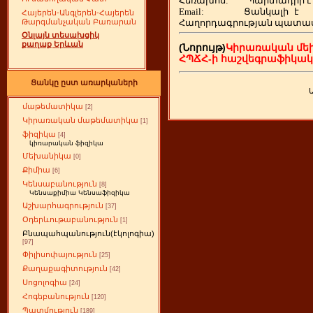
Հեռախոս
:
Պարտադիր է
Email:
Ցանկալի
է
Հայերեն-Անգլերեն-Հայերեն
Հաղորդագրության պատա
Թարգմանչական Բառարան
Օնլայն տեսախցիկ
քաղաք Երևան
(Նորույթ)
Կիրառական մե
ՀՊՃՀ-ի հաշվեգրաֆիկա
Ցանկը ըստ առարկաների
մաթեմատիկա
[2]
Կիրառական մաթեմատիկա
[1]
ֆիզիկա
[4]
կիռարական ֆիզիկա
Մեխանիկա
[0]
Քիմիա
[6]
Կենսաբանություն
[8]
Կենսաքիմիա Կենսաֆիզիկա
Աշխարհագրություն
[37]
Օդերևութաբանություն
[1]
Բնապահպանություն(էկոլոգիա)
[97]
Փիլիսոփայություն
[25]
Քաղաքագիտություն
[42]
Սոցոլոգիա
[24]
Հոգեբանություն
[120]
Պատմություն
[189]