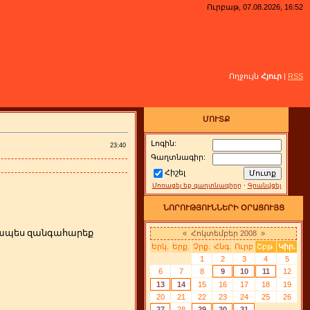
Ուրբաթ, 07.08.2026, 16:52
Ողջույն
Հյուր
|
RSS
ՄՈՒՏՔ
Լոգին:
23:40
Գաղտնագիր:
Հիշել
Մոռացել եք գաղտնագիրը
·
Գրանվցել
ՆՈՐՈՒԹՅՈՒՆՆԵՐԻ ՕՐԱՑՈՒՅՑ
րզապես զանգահարեք
«
Հոկտեմբեր 2008
»
Երկ.
Երք.
Չրք.
Հնգ.
Ուրբ
Շբթ.
Կիր.
1
2
3
4
5
6
7
8
9
10
11
12
13
14
15
16
17
18
19
20
21
22
23
24
25
26
27
28
29
30
31