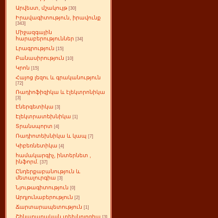
Արվեստ, մշակույթ
[30]
Իրավագիտություն, իրավունք
[343]
Միջազգային
հարաբերություններ
[34]
Լրագրություն
[15]
Բանասիրություն
[10]
Կրոն
[15]
Հայոց լեզու և գրականություն
[72]
Ռադիոֆիզիկա և էլեկտրոնիկա
[3]
Էներգետիկա
[3]
Էլեկտրատեխնիկա
[1]
Տրանսպորտ
[4]
Ռադիոտեխնիկա և կապ
[7]
Կիբեռնետիկա
[4]
համակարգիչ, ինտերնետ ,
ինֆորմ.
[37]
Ընդերքաբանություն և
մետալուրգիա
[3]
Նյութագիտություն
[0]
Արդյունաբերություն
[2]
Ճարտարապետություն
[1]
Շինարարական տեխնոլոգիա
[3]