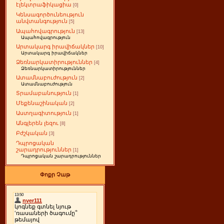
էլեկտրաֆիկացիա
[0]
Կենսագործունեություն
անվտանգություն
[5]
Ապահովագրություն
[13]
Ապահովագրություն
Արտակարգ իրավիճակներ
[10]
Արտակարգ իրավիճակներ
Ձեռնարկատիրություններ
[4]
Ձեռնարկատիրություններ
Ատամնաբուժություն
[2]
Ատամնաբուժություն
Տրամաբանություն
[1]
Մեքենաշինական
[2]
Աստղագիտություն
[1]
Անգլերեն լեզու
[8]
Բժշկական
[3]
Դպրոցական
շարադրություններ
[1]
Դպրոցական շարադրություններ
Փոքր Չաթ