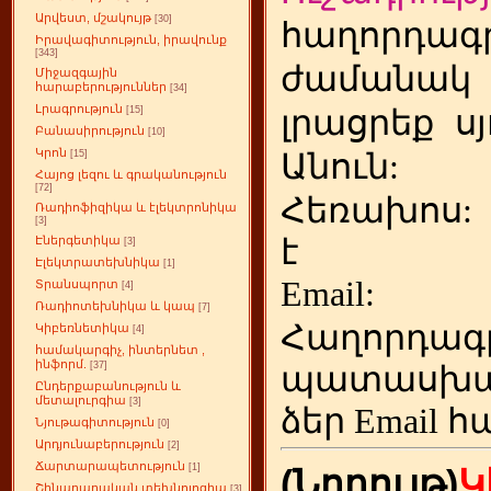
Արվեստ, մշակույթ
[30]
հաղորդագր
Իրավագիտություն, իրավունք
[343]
ժամանակ
Միջազգային
հարաբերություններ
[34]
Լրագրություն
լրացրեք
ս
[15]
Բանասիրություն
[10]
Կրոն
Անուն:
[15]
Հայոց լեզու և գրականություն
[72]
Հեռախոս
Ռադիոֆիզիկա և էլեկտրոնիկա
[3]
է
Էներգետիկա
[3]
Էլեկտրատեխնիկա
[1]
Emai
Տրանսպորտ
[4]
Ռադիոտեխնիկա և կապ
[7]
Հաղորդագ
Կիբեռնետիկա
[4]
համակարգիչ, ինտերնետ ,
ինֆորմ.
[37]
պատասխա
Ընդերքաբանություն և
մետալուրգիա
[3]
ձեր
Email հ
Նյութագիտություն
[0]
Արդյունաբերություն
[2]
Ճարտարապետություն
[1]
(Նորույթ)
Կ
Շինարարական տեխնոլոգիա
[3]