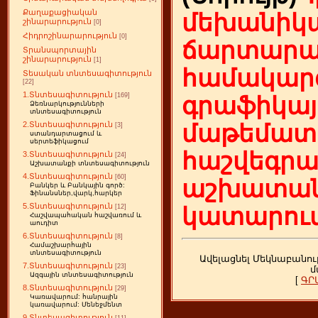
Քաղաքացիական
մեխանիկա
շինարարություն
[0]
Հիդրոշինարարություն
[0]
ճարտարա
Տրանսպորտային
շինարարություն
[1]
համակարգ
Տեսական տնտեսագիտություն
[22]
1.Տնտեսագիտություն
[169]
գրաֆիկայ
Ձեռնարկությունների
տնտեսագիտություն
2.Տնտեսագիտություն
մաթեմատի
[3]
ստանդարտացում և
սերտեֆիկացում
հաշվեգր
3.Տնտեսագիտություն
[24]
Աշխատանքի տնտեսագիտություն
4.Տնտեսագիտություն
[60]
աշխատան
Բանկեր և Բանկային գործ:
Ֆինանսներ,վարկ,հարկեր
5.Տնտեսագիտություն
[12]
կատարում
Հաշվապահական հաշվառում և
աուդիտ
6.Տնտեսագիտություն
[8]
Համաշխարհային
տնտեսագիտություն
Ավելացնել Մեկնաբանու
7.Տնտեսագիտություն
[23]
մ
Ազգային տնտեսագիտություն
[
ԳՐ
8.Տնտեսագիտություն
[29]
Կառավարում: հանրային
կառավարում: Մենեջմենտ
9.Տնտեսագիտություն