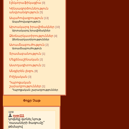
էլեկտրաֆիկացիա
[0]
Կենսագործունեություն
անվտանգություն
[5]
Ապահովագրություն
[13]
Ապահովագրություն
Արտակարգ իրավիճակներ
[10]
Արտակարգ իրավիճակներ
Ձեռնարկատիրություններ
[4]
Ձեռնարկատիրություններ
Ատամնաբուժություն
[2]
Ատամնաբուժություն
Տրամաբանություն
[1]
Մեքենաշինական
[2]
Աստղագիտություն
[1]
Անգլերեն լեզու
[8]
Բժշկական
[3]
Դպրոցական
շարադրություններ
[1]
Դպրոցական շարադրություններ
Փոքր Չաթ