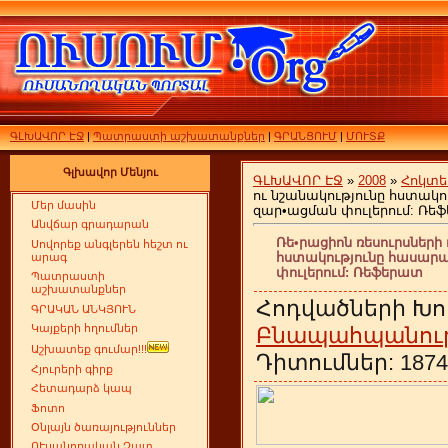
ԳԼԽԱՎՈՐ ԷՋ
|
Պատրաստի աշխատանքներ
|
ԳՐԱՆՑՈՒՄ
|
ՄՈՒՏՔ
Գլխավոր Մենյու
ԳԼԽԱՎՈՐ ԷՋ
»
2008
»
Հոկտե
ու նշանակությունը հստակ
Մեր մասին
զար•ացման փուլերում: Ռե
Անվճար գրադարան
Ռե•րացիոն ռեսուրսների 
Սովորեք անգլերեն հեշտ ու
հստակությունը հասար
արագ
փուլերում: Ռեֆերատ
Պատրաստի
աշխատանքներ
Հոդվածների Խո
ԳՐԱԿԱՆ ԱՆԿՅՈՒՆ
Կայքերի հղումներ
Բնապահպանությ
Աշխատեք գումար!!!
Դիտումներ: 1874 
Հյուրերի գիրք
Հետադարձ կապ
Ֆոտո
Օնլայն ծառայություններ
ՈՒսանողական Չատ