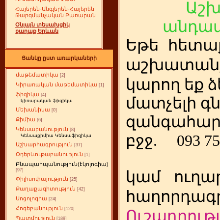
Աշ
Հայերեն-Անգլերեն-Հայերեն
Թարգմանչական Բառարան
անդամ
Օնլայն տեսախցիկ
քաղաք Երևան
Եթե
ետա
հ
Ցանկը ըստ առարկաների
աշխատանք
մաթեմատիկա
[2]
կարող եք ձ
Կիրառական մաթեմատիկա
[1]
ֆիզիկա
[4]
մատչելի գ
կիռարական ֆիզիկա
Մեխանիկա
[0]
զանգահար
Քիմիա
[6]
Կենսաբանություն
[8]
բջջ.
093 75
Կենսաքիմիա Կենսաֆիզիկա
Աշխարհագրություն
[37]
Օդերևութաբանություն
[1]
Բնապահպանություն(էկոլոգիա)
[97]
կամ
ուղա
Փիլիսոփայություն
[25]
Քաղաքագիտություն
[42]
հաղորդագր
Սոցոլոգիա
[24]
Հոգեբանություն
[120]
Ուշադրությ
Պատմություն
[189]