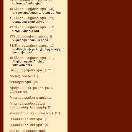
[11]
Առևտուր(կոմերցիա)
10.Տնտեսագիտություն
[44]
Շուկայաբանություն(Մարքեթինգ)
11.Տնտեսագիտություն
[21]
Ապրանքագիտություն
12.Տնտեսագիտություն
[12]
Վիճակագրություն
13Տնտեսագիտություն
[3]
Ապահովագրական գործ
14.Տնտեսագիտություն
[16]
Առժեթղթերի շուկայի վերլուծություն
կառավարում
15.Տնտեսագիտություն
[19]
Բիզնես պլան: Բիզնեսի
կառավարում
Մանկավարժություն
[157]
Երաժշտություն
[4]
Գծագրություն
[0]
Ֆիզիկական կուլտուրա և
սպորտ
[10]
Գյուղատնտեսություն
[10]
Գյուղատնտեսական
մեքենաներ և սարքեր
[0]
Բույսերի պաշպանություն
[11]
Անասնաբուծություն
[1]
Անասնաբուժություն
[0]
Գյուղատնտեսության