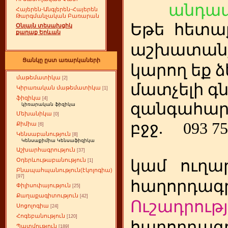
անդամ
Հայերեն-Անգլերեն-Հայերեն
Թարգմանչական Բառարան
Եթե
ետա
հ
Օնլայն տեսախցիկ
քաղաք Երևան
աշխատանք
Ցանկը ըստ առարկաների
կարող եք ձ
մաթեմատիկա
[2]
մատչելի գ
Կիրառական մաթեմատիկա
[1]
ֆիզիկա
[4]
զանգահար
կիռարական ֆիզիկա
Մեխանիկա
[0]
բջջ.
093 75
Քիմիա
[6]
Կենսաբանություն
[8]
Կենսաքիմիա Կենսաֆիզիկա
Աշխարհագրություն
[37]
Օդերևութաբանություն
կամ
ուղա
[1]
Բնապահպանություն(էկոլոգիա)
[97]
հաղորդագր
Փիլիսոփայություն
[25]
Քաղաքագիտություն
[42]
Ուշադրությ
Սոցոլոգիա
[24]
Հոգեբանություն
[120]
հաղորդագր
Պատմություն
[189]