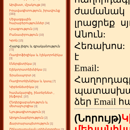
Արվեստ, մշակույթ
[30]
ժամանակ
Իրավագիտություն, իրավունք
[343]
Միջազգային
լրացրեք
ս
հարաբերություններ
[34]
Լրագրություն
[15]
Անուն:
Բանասիրություն
[10]
Կրոն
[15]
Հեռախոս
Հայոց լեզու և գրականություն
[72]
է
Ռադիոֆիզիկա և էլեկտրոնիկա
[3]
Էներգետիկա
[3]
Emai
Էլեկտրատեխնիկա
[1]
Տրանսպորտ
[4]
Հաղորդագ
Ռադիոտեխնիկա և կապ
[7]
Կիբեռնետիկա
պատասխա
[4]
համակարգիչ, ինտերնետ ,
ինֆորմ.
[37]
ձեր
Email հ
Ընդերքաբանություն և
մետալուրգիա
[3]
Նյութագիտություն
[0]
(Նորույթ)
Կ
Արդյունաբերություն
[2]
Ճարտարապետություն
[1]
մեխանիկա
Շինարարական տեխնոլոգիա
[3]