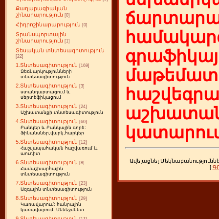
Քաղաքացիական
ճարտարա
շինարարություն
[0]
Հիդրոշինարարություն
[0]
համակարգ
Տրանսպորտային
շինարարություն
[1]
գրաֆիկայ
Տեսական տնտեսագիտություն
[22]
1.Տնտեսագիտություն
[169]
մաթեմատի
Ձեռնարկությունների
տնտեսագիտություն
2.Տնտեսագիտություն
[3]
հաշվեգր
ստանդարտացում և
սերտեֆիկացում
3.Տնտեսագիտություն
[24]
աշխատան
Աշխատանքի տնտեսագիտություն
4.Տնտեսագիտություն
[60]
կատարում
Բանկեր և Բանկային գործ:
Ֆինանսներ,վարկ,հարկեր
5.Տնտեսագիտություն
[12]
Հաշվապահական հաշվառում և
աուդիտ
Ավելացնել Մեկնաբանությունն
6.Տնտեսագիտություն
[8]
[
Գ
Համաշխարհային
տնտեսագիտություն
7.Տնտեսագիտություն
[23]
Ազգային տնտեսագիտություն
8.Տնտեսագիտություն
[29]
Կառավարում: հանրային
կառավարում: Մենեջմենտ
9.Տնտեսագիտություն