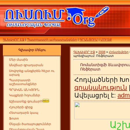
ԳԼԽԱՎՈՐ ԷՋ
|
Պատրաստի աշխատանքներ
|
ԳՐԱՆՑՈՒՄ
|
ՄՈՒՏՔ
Գլխավոր Մենյու
ԳԼԽԱՎՈՐ ԷՋ
»
2008
»
Հոկտեմբեր
պոեզիայում: Ռեֆերատ
Մեր մասին
Ռոմանտիզմի ձևավորում
Անվճար գրադարան
Ռեֆերատ
Սովորեք անգլերեն հեշտ ու
արագ
Հոդվածների Խո
Պատրաստի
աշխատանքներ
գրականություն
ԳՐԱԿԱՆ ԱՆԿՅՈՒՆ
Ավելացրել է:
adm
Կայքերի հղումներ
Աշխատեք գումար!!!
Հյուրերի գիրք
Հետադարձ կապ
Ֆոտո
Աշ
Օնլայն ծառայություններ
ՈՒսանողական Չատ