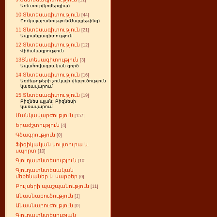
[11]
Առևտուր(կոմերցիա)
10.Տնտեսագիտություն
[44]
Շուկայաբանություն(Մարքեթինգ)
11.Տնտեսագիտություն
[21]
Ապրանքագիտություն
12.Տնտեսագիտություն
[12]
Վիճակագրություն
13Տնտեսագիտություն
[3]
Ապահովագրական գործ
14.Տնտեսագիտություն
[16]
Առժեթղթերի շուկայի վերլուծություն
կառավարում
15.Տնտեսագիտություն
[19]
Բիզնես պլան: Բիզնեսի
կառավարում
Մանկավարժություն
[157]
Երաժշտություն
[4]
Գծագրություն
[0]
Ֆիզիկական կուլտուրա և
սպորտ
[10]
Գյուղատնտեսություն
[10]
Գյուղատնտեսական
մեքենաներ և սարքեր
[0]
Բույսերի պաշպանություն
[11]
Անասնաբուծություն
[1]
Անասնաբուժություն
[0]
Գյուղատնտեսության