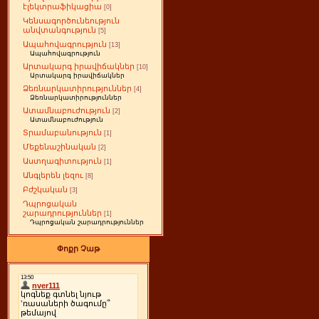
էլեկտրաֆիկացիա
[0]
Կենսագործունեություն
անվտանգություն
[5]
Ապահովագրություն
[13]
Ապահովագրություն
Արտակարգ իրավիճակներ
[10]
Արտակարգ իրավիճակներ
Ձեռնարկատիրություններ
[4]
Ձեռնարկատիրություններ
Ատամնաբուժություն
[2]
Ատամնաբուժություն
Տրամաբանություն
[1]
Մեքենաշինական
[2]
Աստղագիտություն
[1]
Անգլերեն լեզու
[8]
Բժշկական
[3]
Դպրոցական
շարադրություններ
[1]
Դպրոցական շարադրություններ
Փոքր Չաթ