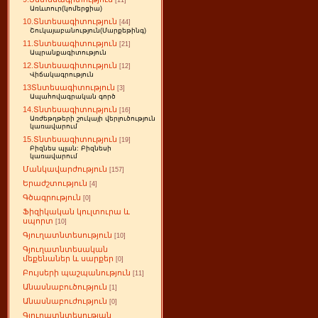
[11]
Առևտուր(կոմերցիա)
10.Տնտեսագիտություն
[44]
Շուկայաբանություն(Մարքեթինգ)
11.Տնտեսագիտություն
[21]
Ապրանքագիտություն
12.Տնտեսագիտություն
[12]
Վիճակագրություն
13Տնտեսագիտություն
[3]
Ապահովագրական գործ
14.Տնտեսագիտություն
[16]
Առժեթղթերի շուկայի վերլուծություն
կառավարում
15.Տնտեսագիտություն
[19]
Բիզնես պլան: Բիզնեսի
կառավարում
Մանկավարժություն
[157]
Երաժշտություն
[4]
Գծագրություն
[0]
Ֆիզիկական կուլտուրա և
սպորտ
[10]
Գյուղատնտեսություն
[10]
Գյուղատնտեսական
մեքենաներ և սարքեր
[0]
Բույսերի պաշպանություն
[11]
Անասնաբուծություն
[1]
Անասնաբուժություն
[0]
Գյուղատնտեսության