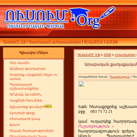
ԳԼԽԱՎՈՐ ԷՋ
|
Պատրաստի աշխատանքներ
|
ԳՐԱՆՑՈՒՄ
|
ՄՈՒՏՔ
Գլխավոր Մենյու
ԳԼԽԱՎՈՐ ԷՋ
»
2008
»
Հոկտեմբեր
Մեր մասին
Արաբական քաղաքականո
Անվճար գրադարան
Սովորեք անգլերեն հեշտ ու
Հոդվածների Խումբ:
Պատմություն
| Դի
արագ
Պատրաստի
աշխատանքներ
ԳՐԱԿԱՆ ԱՆԿՅՈՒՆ
Կայքերի հղումներ
Եթե
ետաքրքրեց
աշխատ
հ
Աշխատեք գումար!!!
բջջ.
093 75 72 21
Հյուրերի գիրք
Հետադարձ կապ
կամ
ուղարկեք
հաղորդագր
Ֆոտո
Ուշադրություն
»
հաղորդագրություն
գրելու
Օնլայն ծառայություններ
Անուն:
Պարտադիր է
ՈՒսանողական Չատ