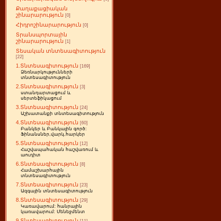
Քաղաքացիական
շինարարություն
[0]
Հիդրոշինարարություն
[0]
Տրանսպորտային
շինարարություն
[1]
Տեսական տնտեսագիտություն
[22]
1.Տնտեսագիտություն
[169]
Ձեռնարկությունների
տնտեսագիտություն
2.Տնտեսագիտություն
[3]
ստանդարտացում և
սերտեֆիկացում
3.Տնտեսագիտություն
[24]
Աշխատանքի տնտեսագիտություն
4.Տնտեսագիտություն
[60]
Բանկեր և Բանկային գործ:
Ֆինանսներ,վարկ,հարկեր
5.Տնտեսագիտություն
[12]
Հաշվապահական հաշվառում և
աուդիտ
6.Տնտեսագիտություն
[8]
Համաշխարհային
տնտեսագիտություն
7.Տնտեսագիտություն
[23]
Ազգային տնտեսագիտություն
8.Տնտեսագիտություն
[29]
Կառավարում: հանրային
կառավարում: Մենեջմենտ
9.Տնտեսագիտություն