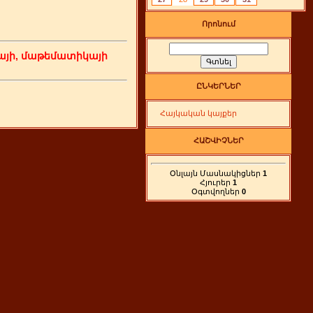
Որոնում
յի, մաթեմատիկայի
ԸՆԿԵՐՆԵՐ
Հայկական կայքեր
ՀԱՇՎԻՉՆԵՐ
Օնլայն Մասնակիցներ
1
Հյուրեր
1
Օգտվողներ
0