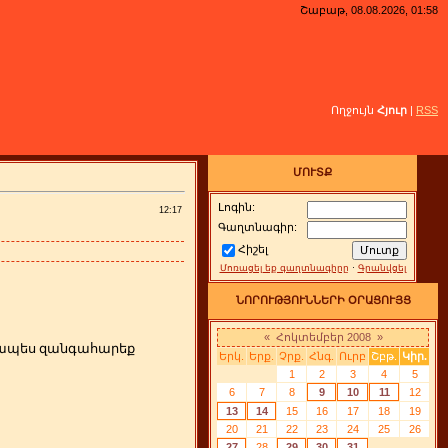
Շաբաթ, 08.08.2026, 01:58
Ողջույն
Հյուր
|
RSS
ՄՈՒՏՔ
Լոգին:
12:17
Գաղտնագիր:
Հիշել
Մոռացել եք գաղտնագիրը
·
Գրանվցել
ՆՈՐՈՒԹՅՈՒՆՆԵՐԻ ՕՐԱՑՈՒՅՑ
«
Հոկտեմբեր 2008
»
րզապես զանգահարեք
Երկ.
Երք.
Չրք.
Հնգ.
Ուրբ
Շբթ.
Կիր.
1
2
3
4
5
6
7
8
9
10
11
12
13
14
15
16
17
18
19
20
21
22
23
24
25
26
27
28
29
30
31