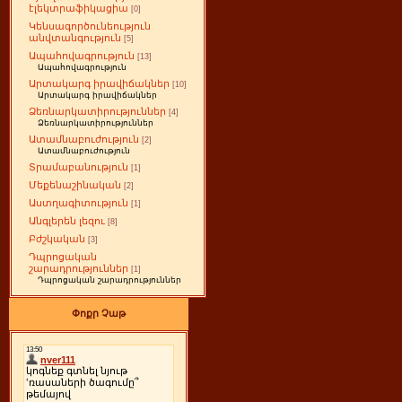
էլեկտրաֆիկացիա
[0]
Կենսագործունեություն
անվտանգություն
[5]
Ապահովագրություն
[13]
Ապահովագրություն
Արտակարգ իրավիճակներ
[10]
Արտակարգ իրավիճակներ
Ձեռնարկատիրություններ
[4]
Ձեռնարկատիրություններ
Ատամնաբուժություն
[2]
Ատամնաբուժություն
Տրամաբանություն
[1]
Մեքենաշինական
[2]
Աստղագիտություն
[1]
Անգլերեն լեզու
[8]
Բժշկական
[3]
Դպրոցական
շարադրություններ
[1]
Դպրոցական շարադրություններ
Փոքր Չաթ