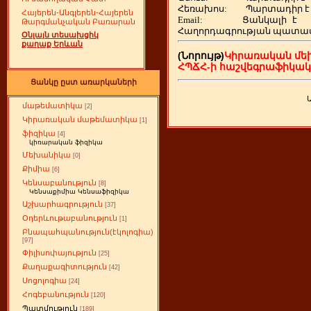
Հեռախոս
:
Պարտադիր է
Հայերեն-Անգլերեն-Հայերեն
Email:
Ցանկալի
է
Թարգմանչական Բառարան
Հաղորդագրության պատա
Օնլայն տեսախցիկ
քաղաք Երևան
(Նորույթ)
Կիրառական մե
ՀՊՃՀ-ի հաշվեգրաֆիկա
Ցանկը ըստ առարկաների
մաթեմատիկա
[2]
Կիրառական մաթեմատիկա
[1]
ֆիզիկա
[4]
կիռարական ֆիզիկա
Մեխանիկա
[0]
Քիմիա
[6]
Կենսաբանություն
[8]
Կենսաքիմիա Կենսաֆիզիկա
Աշխարհագրություն
[37]
Օդերևութաբանություն
[1]
Բնապահպանություն(էկոլոգիա)
[97]
Փիլիսոփայություն
[25]
Քաղաքագիտություն
[42]
Սոցոլոգիա
[24]
Հոգեբանություն
[120]
Պատմություն
[189]