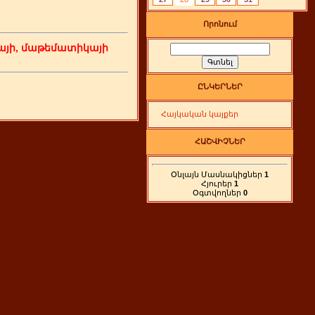
Որոնում
յի, մաթեմատիկայի
ԸՆԿԵՐՆԵՐ
Հայկական կայքեր
ՀԱՇՎԻՉՆԵՐ
Օնլայն Մասնակիցներ
1
Հյուրեր
1
Օգտվողներ
0