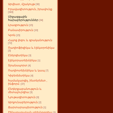
Արվեստ, մշակույթ
[30]
Իրավագիտություն, իրավունք
[343]
Միջազգային
հարաբերություններ
[34]
Լրագրություն
[15]
Բանասիրություն
[10]
Կրոն
[15]
Հայոց լեզու և գրականություն
[72]
Ռադիոֆիզիկա և էլեկտրոնիկա
[3]
Էներգետիկա
[3]
Էլեկտրատեխնիկա
[1]
Տրանսպորտ
[4]
Ռադիոտեխնիկա և կապ
[7]
Կիբեռնետիկա
[4]
համակարգիչ, ինտերնետ ,
ինֆորմ.
[37]
Ընդերքաբանություն և
մետալուրգիա
[3]
Նյութագիտություն
[0]
Արդյունաբերություն
[2]
Ճարտարապետություն
[1]
Շինարարական տեխնոլոգիա
[3]