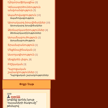
էլեկտրաֆիկացիա
[0]
Կենսագործունեություն
անվտանգություն
[5]
Ապահովագրություն
[13]
Ապահովագրություն
Արտակարգ իրավիճակներ
[10]
Արտակարգ իրավիճակներ
Ձեռնարկատիրություններ
[4]
Ձեռնարկատիրություններ
Ատամնաբուժություն
[2]
Ատամնաբուժություն
Տրամաբանություն
[1]
Մեքենաշինական
[2]
Աստղագիտություն
[1]
Անգլերեն լեզու
[8]
Բժշկական
[3]
Դպրոցական
շարադրություններ
[1]
Դպրոցական շարադրություններ
Փոքր Չաթ