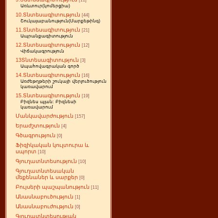
[11]
Առևտուր(կոմերցիա)
10.Տնտեսագիտություն
[44]
Շուկայաբանություն(Մարքեթինգ)
11.Տնտեսագիտություն
[21]
Ապրանքագիտություն
12.Տնտեսագիտություն
[12]
Վիճակագրություն
13Տնտեսագիտություն
[3]
Ապահովագրական գործ
14.Տնտեսագիտություն
[16]
Առժեթղթերի շուկայի վերլուծություն
կառավարում
15.Տնտեսագիտություն
[19]
Բիզնես պլան: Բիզնեսի
կառավարում
Մանկավարժություն
[157]
Երաժշտություն
[4]
Գծագրություն
[0]
Ֆիզիկական կուլտուրա և
սպորտ
[10]
Գյուղատնտեսություն
[10]
Գյուղատնտեսական
մեքենաներ և սարքեր
[0]
Բույսերի պաշպանություն
[11]
Անասնաբուծություն
[1]
Անասնաբուժություն
[0]
Գյուղատնտեսության