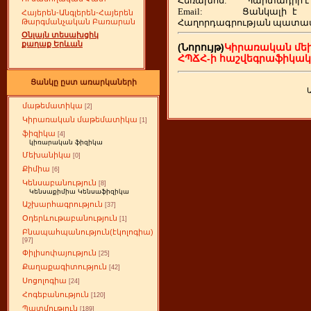
Հեռախոս
:
Պարտադիր է
Email:
Ցանկալի
է
Հայերեն-Անգլերեն-Հայերեն
Հաղորդագրության պատա
Թարգմանչական Բառարան
Օնլայն տեսախցիկ
քաղաք Երևան
(Նորույթ)
Կիրառական մե
ՀՊՃՀ-ի հաշվեգրաֆիկա
Ցանկը ըստ առարկաների
մաթեմատիկա
[2]
Կիրառական մաթեմատիկա
[1]
ֆիզիկա
[4]
կիռարական ֆիզիկա
Մեխանիկա
[0]
Քիմիա
[6]
Կենսաբանություն
[8]
Կենսաքիմիա Կենսաֆիզիկա
Աշխարհագրություն
[37]
Օդերևութաբանություն
[1]
Բնապահպանություն(էկոլոգիա)
[97]
Փիլիսոփայություն
[25]
Քաղաքագիտություն
[42]
Սոցոլոգիա
[24]
Հոգեբանություն
[120]
Պատմություն
[189]