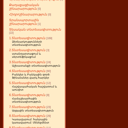
Քաղաքացիական
շինարարություն
[0]
Հիդրոշինարարություն
[0]
Տրանսպորտային
շինարարություն
[1]
Տեսական տնտեսագիտություն
[22]
1.Տնտեսագիտություն
[169]
Ձեռնարկությունների
տնտեսագիտություն
2.Տնտեսագիտություն
[3]
ստանդարտացում և
սերտեֆիկացում
3.Տնտեսագիտություն
[24]
Աշխատանքի տնտեսագիտություն
4.Տնտեսագիտություն
[60]
Բանկեր և Բանկային գործ:
Ֆինանսներ,վարկ,հարկեր
5.Տնտեսագիտություն
[12]
Հաշվապահական հաշվառում և
աուդիտ
6.Տնտեսագիտություն
[8]
Համաշխարհային
տնտեսագիտություն
7.Տնտեսագիտություն
[23]
Ազգային տնտեսագիտություն
8.Տնտեսագիտություն
[29]
Կառավարում: հանրային
կառավարում: Մենեջմենտ
9.Տնտեսագիտություն