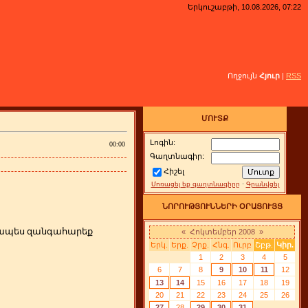
Երկուշաբթի, 10.08.2026, 07:22
Ողջույն
Հյուր
|
RSS
ՄՈՒՏՔ
Լոգին:
00:00
Գաղտնագիր:
Հիշել
Մոռացել եք գաղտնագիրը
·
Գրանվցել
ՆՈՐՈՒԹՅՈՒՆՆԵՐԻ ՕՐԱՑՈՒՅՑ
րզապես զանգահարեք
«
Հոկտեմբեր 2008
»
Երկ.
Երք.
Չրք.
Հնգ.
Ուրբ
Շբթ.
Կիր.
1
2
3
4
5
6
7
8
9
10
11
12
13
14
15
16
17
18
19
20
21
22
23
24
25
26
27
28
29
30
31