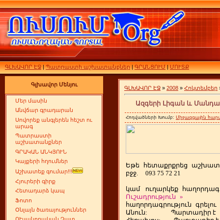
ԳԼԽԱՎՈՐ ԷՋ
|
Պատրաստի աշխատանքներ
|
ԳՐԱՆՑՈՒՄ
|
ՄՈՒՏՔ
Գլխավոր Մենյու
ԳԼԽԱՎՈՐ ԷՋ
»
2008
»
Հոկտեմբեր
Մեր մասին
Ազգերի Լիգան և Մանդ
Անվճար գրադարան
Հոդվածների Խումբ:
Միջազգային հարա
Սովորեք անգլերեն հեշտ ու
արագ
Պատրաստի
աշխատանքներ
ԳՐԱԿԱՆ ԱՆԿՅՈՒՆ
Կայքերի հղումներ
Եթե
ետաքրքրեց
աշխատ
հ
Աշխատեք գումար!!!
բջջ.
093 75 72 21
Հյուրերի գիրք
կամ
ուղարկեք
հաղորդագր
Հետադարձ կապ
Ուշադրություն
»
Ֆոտո
հաղորդագրություն
գրելու
Օնլայն ծառայություններ
Անուն:
Պարտադիր է
ՈՒսանողական Չատ