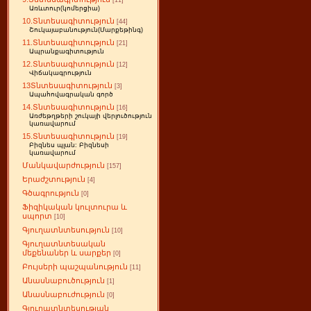
[11]
Առևտուր(կոմերցիա)
10.Տնտեսագիտություն
[44]
Շուկայաբանություն(Մարքեթինգ)
11.Տնտեսագիտություն
[21]
Ապրանքագիտություն
12.Տնտեսագիտություն
[12]
Վիճակագրություն
13Տնտեսագիտություն
[3]
Ապահովագրական գործ
14.Տնտեսագիտություն
[16]
Առժեթղթերի շուկայի վերլուծություն
կառավարում
15.Տնտեսագիտություն
[19]
Բիզնես պլան: Բիզնեսի
կառավարում
Մանկավարժություն
[157]
Երաժշտություն
[4]
Գծագրություն
[0]
Ֆիզիկական կուլտուրա և
սպորտ
[10]
Գյուղատնտեսություն
[10]
Գյուղատնտեսական
մեքենաներ և սարքեր
[0]
Բույսերի պաշպանություն
[11]
Անասնաբուծություն
[1]
Անասնաբուժություն
[0]
Գյուղատնտեսության