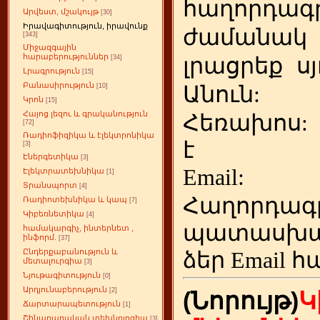
հաղորդագր
Արվեստ, մշակույթ
[30]
Իրավագիտություն, իրավունք
ժամանակ
[343]
Միջազգային
հարաբերություններ
լրացրեք
ս
[34]
Լրագրություն
[15]
Բանասիրություն
Անուն:
[10]
Կրոն
[15]
Հայոց լեզու և գրականություն
Հեռախոս
[72]
Ռադիոֆիզիկա և էլեկտրոնիկա
է
[3]
Էներգետիկա
[3]
Emai
Էլեկտրատեխնիկա
[1]
Տրանսպորտ
[4]
Հաղորդագ
Ռադիոտեխնիկա և կապ
[7]
Կիբեռնետիկա
[4]
պատասխա
համակարգիչ, ինտերնետ ,
ինֆորմ.
[37]
Ընդերքաբանություն և
ձեր
Email հ
մետալուրգիա
[3]
Նյութագիտություն
[0]
Արդյունաբերություն
[2]
(Նորույթ)
Կ
Ճարտարապետություն
[1]
Շինարարական տեխնոլոգիա
[3]