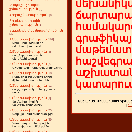
մեխանիկա
Քաղաքացիական
շինարարություն
[0]
ճարտարա
Հիդրոշինարարություն
[0]
Տրանսպորտային
համակարգ
շինարարություն
[1]
Տեսական տնտեսագիտություն
[22]
գրաֆիկայ
1.Տնտեսագիտություն
[169]
Ձեռնարկությունների
մաթեմատի
տնտեսագիտություն
2.Տնտեսագիտություն
[3]
ստանդարտացում և
հաշվեգր
սերտեֆիկացում
3.Տնտեսագիտություն
[24]
Աշխատանքի տնտեսագիտություն
աշխատան
4.Տնտեսագիտություն
[60]
Բանկեր և Բանկային գործ:
կատարում
Ֆինանսներ,վարկ,հարկեր
5.Տնտեսագիտություն
[12]
Հաշվապահական հաշվառում և
աուդիտ
6.Տնտեսագիտություն
[8]
Ավելացնել Մեկնաբանությունն
Համաշխարհային
[
Գ
տնտեսագիտություն
7.Տնտեսագիտություն
[23]
Ազգային տնտեսագիտություն
8.Տնտեսագիտություն
[29]
Կառավարում: հանրային
կառավարում: Մենեջմենտ
9.Տնտեսագիտություն