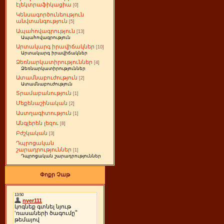
էլեկտրաֆիկացիա
[0]
Կենսագործունեություն
անվտանգություն
[5]
Ապահովագրություն
[13]
Ապահովագրություն
Արտակարգ իրավիճակներ
[10]
Արտակարգ իրավիճակներ
Ձեռնարկատիրություններ
[4]
Ձեռնարկատիրություններ
Ատամնաբուժություն
[2]
Ատամնաբուժություն
Տրամաբանություն
[1]
Մեքենաշինական
[2]
Աստղագիտություն
[1]
Անգլերեն լեզու
[8]
Բժշկական
[3]
Դպրոցական
շարադրություններ
[1]
Դպրոցական շարադրություններ
Փոքր Չաթ