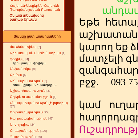
Հայերեն-Անգլերեն-Հայերեն
անդամ
Թարգմանչական Բառարան
Օնլայն տեսախցիկ
Եթե
ետա
հ
քաղաք Երևան
աշխատանք
Ցանկը ըստ առարկաների
կարող եք ձ
մաթեմատիկա
[2]
Կիրառական մաթեմատիկա
[1]
մատչելի գ
ֆիզիկա
[4]
կիռարական ֆիզիկա
զանգահար
Մեխանիկա
[0]
Քիմիա
[6]
բջջ.
093 75
Կենսաբանություն
[8]
Կենսաքիմիա Կենսաֆիզիկա
Աշխարհագրություն
[37]
Օդերևութաբանություն
[1]
կամ
ուղա
Բնապահպանություն(էկոլոգիա)
[97]
Փիլիսոփայություն
[25]
հաղորդագր
Քաղաքագիտություն
[42]
Սոցոլոգիա
[24]
Ուշադրությ
Հոգեբանություն
[120]
Պատմություն
[189]