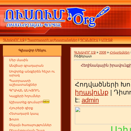
ԳԼԽԱՎՈՐ ԷՋ
|
Պատրաստի աշխատանքներ
|
ԳՐԱՆՑՈՒՄ
|
ՄՈՒՏՔ
Գլխավոր Մենյու
ԳԼԽԱՎՈՐ ԷՋ
»
2008
»
Հոկտեմբեր
Ռեֆերատ
Մեր մասին
Հեղինակային իրավունքի
Անվճար գրադարան
Սովորեք անգլերեն հեշտ ու
արագ
Պատրաստի
Հոդվածների Խո
աշխատանքներ
ԳՐԱԿԱՆ ԱՆԿՅՈՒՆ
իրավունք
| Դիտո
Կայքերի հղումներ
է:
admin
Աշխատեք գումար!!!
Հյուրերի գիրք
Հետադարձ կապ
Ֆոտո
Օնլայն ծառայություններ
Աշ
ՈՒսանողական Չատ