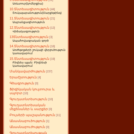
[11]
Առևտուր(կոմերցիա)
10.Տնտեսագիտություն
[44]
Շուկայաբանություն(Մարքեթինգ)
11.Տնտեսագիտություն
[21]
Ապրանքագիտություն
12.Տնտեսագիտություն
[12]
Վիճակագրություն
13Տնտեսագիտություն
[3]
Ապահովագրական գործ
14.Տնտեսագիտություն
[16]
Առժեթղթերի շուկայի վերլուծություն
կառավարում
15.Տնտեսագիտություն
[19]
Բիզնես պլան: Բիզնեսի
կառավարում
Մանկավարժություն
[157]
Երաժշտություն
[4]
Գծագրություն
[0]
Ֆիզիկական կուլտուրա և
սպորտ
[10]
Գյուղատնտեսություն
[10]
Գյուղատնտեսական
մեքենաներ և սարքեր
[0]
Բույսերի պաշպանություն
[11]
Անասնաբուծություն
[1]
Անասնաբուժություն
[0]
Գյուղատնտեսության