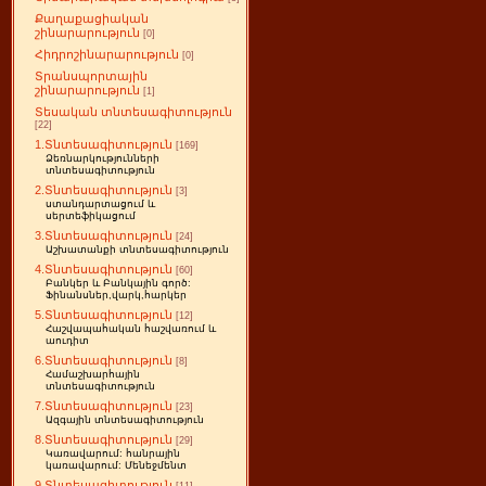
Քաղաքացիական
շինարարություն
[0]
Հիդրոշինարարություն
[0]
Տրանսպորտային
շինարարություն
[1]
Տեսական տնտեսագիտություն
[22]
1.Տնտեսագիտություն
[169]
Ձեռնարկությունների
տնտեսագիտություն
2.Տնտեսագիտություն
[3]
ստանդարտացում և
սերտեֆիկացում
3.Տնտեսագիտություն
[24]
Աշխատանքի տնտեսագիտություն
4.Տնտեսագիտություն
[60]
Բանկեր և Բանկային գործ:
Ֆինանսներ,վարկ,հարկեր
5.Տնտեսագիտություն
[12]
Հաշվապահական հաշվառում և
աուդիտ
6.Տնտեսագիտություն
[8]
Համաշխարհային
տնտեսագիտություն
7.Տնտեսագիտություն
[23]
Ազգային տնտեսագիտություն
8.Տնտեսագիտություն
[29]
Կառավարում: հանրային
կառավարում: Մենեջմենտ
9.Տնտեսագիտություն