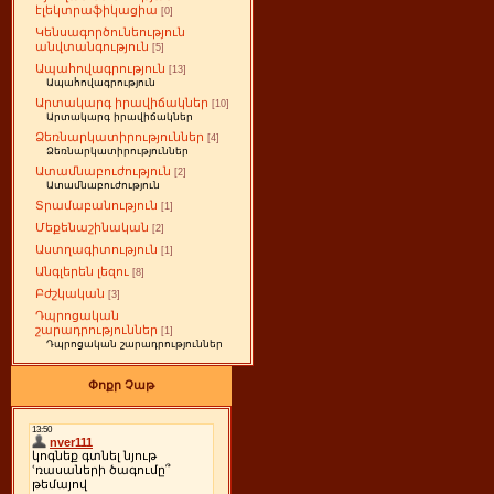
էլեկտրաֆիկացիա
[0]
Կենսագործունեություն
անվտանգություն
[5]
Ապահովագրություն
[13]
Ապահովագրություն
Արտակարգ իրավիճակներ
[10]
Արտակարգ իրավիճակներ
Ձեռնարկատիրություններ
[4]
Ձեռնարկատիրություններ
Ատամնաբուժություն
[2]
Ատամնաբուժություն
Տրամաբանություն
[1]
Մեքենաշինական
[2]
Աստղագիտություն
[1]
Անգլերեն լեզու
[8]
Բժշկական
[3]
Դպրոցական
շարադրություններ
[1]
Դպրոցական շարադրություններ
Փոքր Չաթ