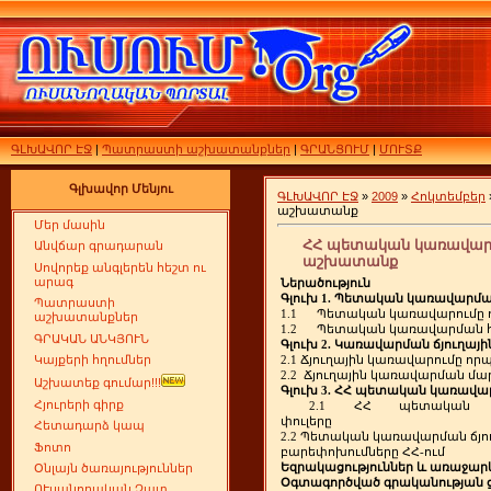
ԳԼԽԱՎՈՐ ԷՋ
|
Պատրաստի աշխատանքներ
|
ԳՐԱՆՑՈՒՄ
|
ՄՈՒՏՔ
Գլխավոր Մենյու
ԳԼԽԱՎՈՐ ԷՋ
»
2009
»
Հոկտեմբեր
աշխատանք
Մեր մասին
ՀՀ պետական կառավարմա
Անվճար գրադարան
աշխատանք
Սովորեք անգլերեն հեշտ ու
Ներածություն
արագ
Գլուխ
Պետական
կառավարմ
1.
Պատրաստի
Պետական
կառավարումը
1.1
աշխատանքներ
Պետական
կառավարման
1.2
ԳՐԱԿԱՆ ԱՆԿՅՈՒՆ
Գլուխ
Կառավարման
ճյուղայի
2.
Ճյուղային
կառավարումը
որ
Կայքերի հղումներ
2.1
Ճյուղային
կառավարման
մա
2.2
Աշխատեք գումար!!!
Գլուխ
ՀՀ
պետական
կառավա
3.
ՀՀ
պետական
Հյուրերի գիրք
2.1
փուլերը
Հետադարձ կապ
Պետական
կառավարման
ճյո
2.2
Ֆոտո
բարեփոխումները
ՀՀ
ում
-
Եզրակացություններ
և
առաջարկ
Օնլայն ծառայություններ
Օգտագործված
գրականության
ՈՒսանողական Չատ