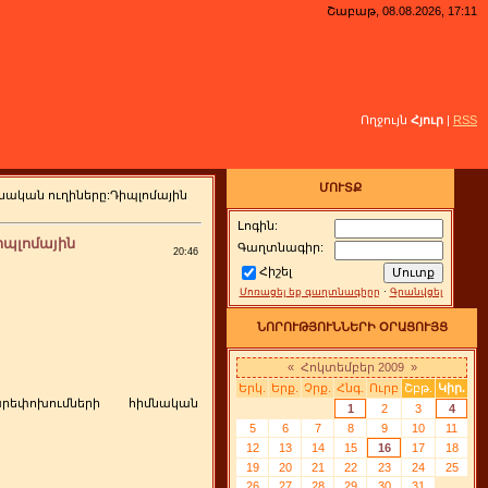
Շաբաթ, 08.08.2026, 17:11
Ողջույն
Հյուր
|
RSS
ՄՈՒՏՔ
նական ուղիները:Դիպլոմային
Լոգին:
իպլոմային
Գաղտնագիր:
20:46
Հիշել
Մոռացել եք գաղտնագիրը
·
Գրանվցել
ՆՈՐՈՒԹՅՈՒՆՆԵՐԻ ՕՐԱՑՈՒՅՑ
«
Հոկտեմբեր 2009
»
Երկ.
Երք.
Չրք.
Հնգ.
Ուրբ
Շբթ.
Կիր.
րեփոխումների
հիմնական
1
2
3
4
5
6
7
8
9
10
11
12
13
14
15
16
17
18
19
20
21
22
23
24
25
26
27
28
29
30
31