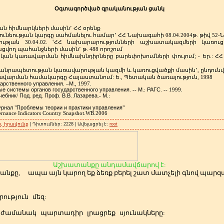
Օգտագործված
գրականության
ցանկ
ան
հիմնարկների
մասին՚
ՀՀ
օրենք
ունեության
կարգը
սահմանելու
համար՚
ՀՀ
Նախագահի
թ
թիվ
Ն
08.04.2004
.
52-
ւթյան
ՙՀՀ
նախարարությունների
աշխատակազմերի
կառուց
30.04.02.
ացվող
պահանջների
մասին՚
թ
որոշում
. 488
կան
կառավարման
հիմնախնդիրները
բարեփոխումների
փուլում
Եր
ՀՀ
; -
.:
անրապետության
կառավարության
կազմի
և
կառուցվածքի
մասին՚
ընդուն
,
ավարման
համակարգը
Հայաստանում
Ե
Պետական
ծառայություն
:
.,
, 1998
дарственного
управления
М
. –
., 1997.
ые
системы
органов
государственного
управления
М
РАГС
. --
.:
. -- 1999.
чебник
Под
ред
Проф
В
В
Лазарева
М
/
.
.
.
.
.
.-
.:
урнал
Проблемы
теории
и
практики
управления
"
"
nance Indicators Country Snapshot.WB.2006
, իրավունք
| Դիտումներ: 2228 | Ավելացրել է:
root
Աշխատանքը անդամավճարով է:
անքը,
ապա այն կարող եք ձեռք բերել շատ մատչելի գնով պա
ություն
մեզ:
ժամանակ
պարտադիր
լրացրեք
սյունակները: