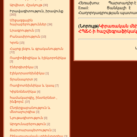
Հեռախոս
:
Պարտադիր է
Արվեստ, մշակույթ
[30]
Email:
Ցանկալի
է
Իրավագիտություն, իրավունք
Հաղորդագրության պատա
[343]
Միջազգային
հարաբերություններ
[34]
(Նորույթ)
Կիրառական մե
Լրագրություն
ՀՊՃՀ-ի հաշվեգրաֆիկա
[15]
Բանասիրություն
[10]
Կրոն
[15]
Հայոց լեզու և գրականություն
[72]
Ռադիոֆիզիկա և էլեկտրոնիկա
[3]
Էներգետիկա
[3]
Էլեկտրատեխնիկա
[1]
Տրանսպորտ
[4]
Ռադիոտեխնիկա և կապ
[7]
Կիբեռնետիկա
[4]
համակարգիչ, ինտերնետ ,
ինֆորմ.
[37]
Ընդերքաբանություն և
մետալուրգիա
[3]
Նյութագիտություն
[0]
Արդյունաբերություն
[2]
Ճարտարապետություն
[1]
Շինարարական տեխնոլոգիա
[3]