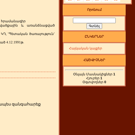
Որոնում
հրամանագիր
վածքային
և
առանձնացված
ԿԴ
ՙՊետական
ծառայություն՚
,
ԸՆԿԵՐՆԵՐ
ված
թ
4.12.1991
.
Հայկական կայքեր
ՀԱՇՎԻՉՆԵՐ
Օնլայն Մասնակիցներ
1
Հյուրեր
1
Օգտվողներ
0
րզապես զանգահարեք