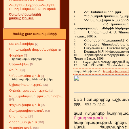
Հայերեն-Անգլերեն-Հայերեն
Թարգմանչական Բառարան
ՀՀ
Սահմանադրություն
1.
Օնլայն տեսախցիկ
ՙՊետական
կառավարչակ
2.
քաղաք Երևան
ՙՀՀ
կառավարության
գործ
3.
ՀՀ
կառավարո
4.
ստորաբաժանումներին
ներկայ
Եդիգարյամ
Վ
Մ
Պետա
5.
.
.
Ցանկը ըստ առարկաների
հրատ
թ
., 2000
.,
ՀՀ
օրենքը
ՙՀայաստանի
Հ
6.
մաթեմատիկա
Օրդյան
Է
Պետական
կառ
[2]
7.
.
Пикулькин
А
Б
Система
госу
8.
.
.
Կիրառական մաթեմատիկա
[1]
Клешдов
М
Я
Информационн
9.
.
.
Теория
права
и
государства
У
10.
:
ֆիզիկա
[4]
Право
и
Закон
, 1996.
կիռարական ֆիզիկա
Международный
ж
11.
Copyright
©
Մեխանիկա
[0]
12.
WGI 1996-2005: Worldwide Gover
Քիմիա
[6]
Հոդվածների Խումբ:
Իրավագիտություն
Կենսաբանություն
[8]
Կենսաքիմիա Կենսաֆիզիկա
Աշխարհագրություն
[37]
Օդերևութաբանություն
[1]
Բնապահպանություն(էկոլոգիա)
Եթե
ետաքրքրեց
աշխատ
հ
[97]
բջջ.
093 75 72 21
Փիլիսոփայություն
[25]
Քաղաքագիտություն
[42]
կամ
ուղարկեք
հաղորդագր
Սոցոլոգիա
[24]
Ուշադրություն
»
հաղորդագրություն
գրելու
Հոգեբանություն
[120]
Անուն:
Պարտադիր է
Պատմություն
[189]