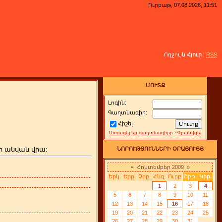
Ուրբաթ, 07.08.2026, 11:51
Ողջույն
Հյուր
|
RSS
ՄՈՒՏՔ
Լոգին:
Գաղտնագիր:
Հիշել
Մոռացել եք գաղտնագիրը
·
Գրանվցել
ի անվան վրա:
ՆՈՐՈՒԹՅՈՒՆՆԵՐԻ ՕՐԱՑՈՒՅՑ
«
Հոկտեմբեր 2009
»
Երկ.
Երք.
Չրք.
Հնգ.
Ուրբ
Շբթ.
Կիր.
1
2
3
4
5
6
7
8
9
10
11
12
13
14
15
16
17
18
19
20
21
22
23
24
25
26
27
28
29
30
31