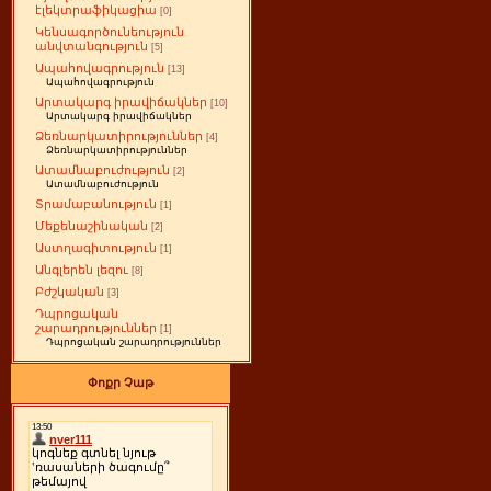
էլեկտրաֆիկացիա
[0]
Կենսագործունեություն
անվտանգություն
[5]
Ապահովագրություն
[13]
Ապահովագրություն
Արտակարգ իրավիճակներ
[10]
Արտակարգ իրավիճակներ
Ձեռնարկատիրություններ
[4]
Ձեռնարկատիրություններ
Ատամնաբուժություն
[2]
Ատամնաբուժություն
Տրամաբանություն
[1]
Մեքենաշինական
[2]
Աստղագիտություն
[1]
Անգլերեն լեզու
[8]
Բժշկական
[3]
Դպրոցական
շարադրություններ
[1]
Դպրոցական շարադրություններ
Փոքր Չաթ