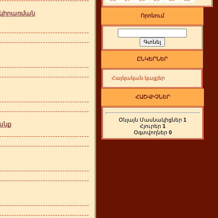
 կիրառման
Որոնում
ԸՆԿԵՐՆԵՐ
Հայկական կայքեր
ՀԱՇՎԻՉՆԵՐ
Օնլայն Մասնակիցներ
1
անք
Հյուրեր
1
Օգտվողներ
0