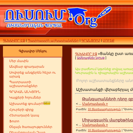
ԳԼԽԱՎՈՐ ԷՋ
|
Պատրաստի աշխատանքներ
|
ԳՐԱՆՑՈՒՄ
|
ՄՈՒՏՔ
Գլխավոր Մենյու
Ցանկը ըստ առ
ԳԼԽԱՎՈՐ ԷՋ
»
[
Ավելացնել նյութ
]
Մեր մասին
Անվճար գրադարան
Այս բաժնում կգտնեք տվյալ առար
Սովորեք անգլերեն հեշտ ու
Կուրսային և դիպլոմային աշխա
արագ
Բոլոր աշխատանքները
Պատրաստի
աշխատանքներ
Աշխատանքի վերաբերյալ մ
ԳՐԱԿԱՆ ԱՆԿՅՈՒՆ
Կայքերի հղումներ
Թանգարանների դերը զբ
<
...
Մանրամասն »
Աշխատեք գումար!!!
Բաժին:
10.Տնտեսագիտություն
| Դիտու
Հյուրերի գիրք
Հետադարձ կապ
Միջազգային մարքեթին
Ֆոտո
<
...
Մանրամասն »
Օնլայն ծառայություններ
Բաժին:
10.Տնտեսագիտություն
| Դիտու
ՈՒսանողական Չատ