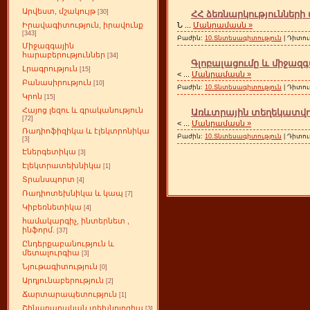
Արվեստ, մշակույթ
[30]
ՀՀ ձեռնարկություններ
Ն
...
Մանրամասն »
Իրավագիտություն, իրավունք
[343]
Բաժին:
10.Տնտեսագիտություն
| Դիտու
Միջազգային
հարաբերություններ
[34]
Գլոբալացումը և միջազ
Լրագրություն
[15]
<
...
Մանրամասն »
Բանասիրություն
[10]
Բաժին:
10.Տնտեսագիտություն
| Դիտու
Կրոն
[15]
Հայոց լեզու և գրականություն
Առևտրային տեղեկատվու
[72]
<
...
Մանրամասն »
Ռադիոֆիզիկա և էլեկտրոնիկա
Բաժին:
10.Տնտեսագիտություն
| Դիտու
[3]
Էներգետիկա
[3]
Էլեկտրատեխնիկա
[1]
Տրանսպորտ
[4]
Ռադիոտեխնիկա և կապ
[7]
Կիբեռնետիկա
[4]
համակարգիչ, ինտերնետ ,
ինֆորմ.
[37]
Ընդերքաբանություն և
մետալուրգիա
[3]
Նյութագիտություն
[0]
Արդյունաբերություն
[2]
Ճարտարապետություն
[1]
Շինարարական տեխնոլոգիա
[3]