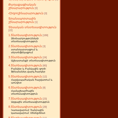
Քաղաքացիական
շինարարություն
[0]
Հիդրոշինարարություն
[0]
Տրանսպորտային
շինարարություն
[1]
Տեսական տնտեսագիտություն
[22]
1.Տնտեսագիտություն
[169]
Ձեռնարկությունների
տնտեսագիտություն
2.Տնտեսագիտություն
[3]
ստանդարտացում և
սերտեֆիկացում
3.Տնտեսագիտություն
[24]
Աշխատանքի տնտեսագիտություն
4.Տնտեսագիտություն
[60]
Բանկեր և Բանկային գործ:
Ֆինանսներ,վարկ,հարկեր
5.Տնտեսագիտություն
[12]
Հաշվապահական հաշվառում և
աուդիտ
6.Տնտեսագիտություն
[8]
Համաշխարհային
տնտեսագիտություն
7.Տնտեսագիտություն
[23]
Ազգային տնտեսագիտություն
8.Տնտեսագիտություն
[29]
Կառավարում: հանրային
կառավարում: Մենեջմենտ
9.Տնտեսագիտություն