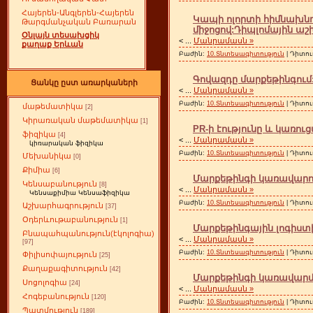
Հայերեն-Անգլերեն-Հայերեն
Կապի ոլորտի հիմնախնդ
Թարգմանչական Բառարան
միջոցով:Դիպլոմային 
Օնլայն տեսախցիկ
<
...
Մանրամասն »
քաղաք Երևան
Բաժին:
10.Տնտեսագիտություն
| Դիտու
Գովազդը մարքեթինգու
Ցանկը ըստ առարկաների
<
...
Մանրամասն »
Բաժին:
10.Տնտեսագիտություն
| Դիտու
մաթեմատիկա
[2]
Կիրառական մաթեմատիկա
[1]
PR-ի էությունը և կառո
ֆիզիկա
[4]
<
...
Մանրամասն »
կիռարական ֆիզիկա
Բաժին:
10.Տնտեսագիտություն
| Դիտու
Մեխանիկա
[0]
Քիմիա
[6]
Մարքեթինգի կառավարու
Կենսաբանություն
[8]
<
...
Մանրամասն »
Կենսաքիմիա Կենսաֆիզիկա
Բաժին:
10.Տնտեսագիտություն
| Դիտու
Աշխարհագրություն
[37]
Օդերևութաբանություն
[1]
Մարքեթինգային լոգիս
Բնապահպանություն(էկոլոգիա)
<
...
Մանրամասն »
[97]
Բաժին:
10.Տնտեսագիտություն
| Դիտու
Փիլիսոփայություն
[25]
Քաղաքագիտություն
[42]
Մարքեթինգի կառավարմ
Սոցոլոգիա
[24]
<
...
Մանրամասն »
Հոգեբանություն
[120]
Բաժին:
10.Տնտեսագիտություն
| Դիտու
Պատմություն
[189]