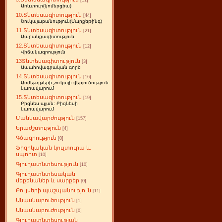
[11]
Առևտուր(կոմերցիա)
10.Տնտեսագիտություն
[44]
Շուկայաբանություն(Մարքեթինգ)
11.Տնտեսագիտություն
[21]
Ապրանքագիտություն
12.Տնտեսագիտություն
[12]
Վիճակագրություն
13Տնտեսագիտություն
[3]
Ապահովագրական գործ
14.Տնտեսագիտություն
[16]
Առժեթղթերի շուկայի վերլուծություն
կառավարում
15.Տնտեսագիտություն
[19]
Բիզնես պլան: Բիզնեսի
կառավարում
Մանկավարժություն
[157]
Երաժշտություն
[4]
Գծագրություն
[0]
Ֆիզիկական կուլտուրա և
սպորտ
[10]
Գյուղատնտեսություն
[10]
Գյուղատնտեսական
մեքենաներ և սարքեր
[0]
Բույսերի պաշպանություն
[11]
Անասնաբուծություն
[1]
Անասնաբուժություն
[0]
Գյուղատնտեսության