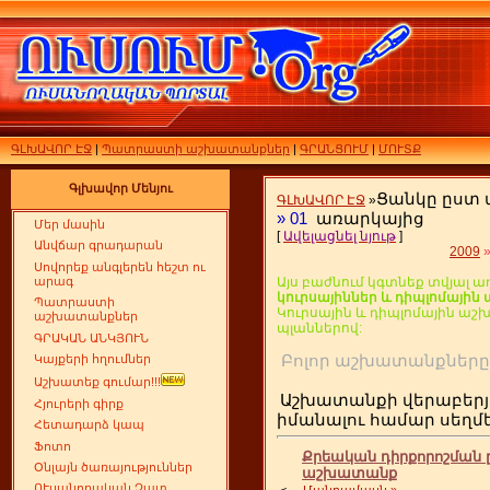
ԳԼԽԱՎՈՐ ԷՋ
|
Պատրաստի աշխատանքներ
|
ԳՐԱՆՑՈՒՄ
|
ՄՈՒՏՔ
Գլխավոր Մենյու
Ցանկը ըստ
ԳԼԽԱՎՈՐ ԷՋ
»
»
01
առարկայից
Մեր մասին
[
Ավելացնել նյութ
]
Անվճար գրադարան
2009
Սովորեք անգլերեն հեշտ ու
արագ
Այս բաժնում կգտնեք տվյալ ա
կուրսայիններ և դիպլոմայի
Պատրաստի
Կուրսային և դիպլոմային ա
աշխատանքներ
պլաններով:
ԳՐԱԿԱՆ ԱՆԿՅՈՒՆ
Բոլոր աշխատանքն
Կայքերի հղումներ
Աշխատեք գումար!!!
Աշխատանքի վերաբերյ
Հյուրերի գիրք
իմանալու համար սեղ
Հետադարձ կապ
Ֆոտո
Քրեական դիրքորոշման 
Օնլայն ծառայություններ
աշխատանք
ՈՒսանողական Չատ
<
...
Մանրամասն »