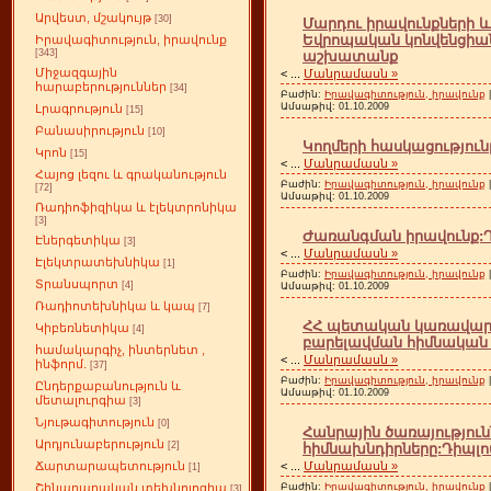
Արվեստ, մշակույթ
[30]
Մարդու իրավունքների 
Եվրոպական կոնվենցիան
Իրավագիտություն, իրավունք
[343]
աշխատանք
Միջազգային
<
...
Մանրամասն »
հարաբերություններ
[34]
Բաժին:
Իրավագիտություն, իրավունք
Ամսաթիվ:
01.10.2009
Լրագրություն
[15]
Բանասիրություն
[10]
Կողմերի հասկացությու
Կրոն
[15]
<
...
Մանրամասն »
Հայոց լեզու և գրականություն
Բաժին:
Իրավագիտություն, իրավունք
[72]
Ամսաթիվ:
01.10.2009
Ռադիոֆիզիկա և էլեկտրոնիկա
[3]
Ժառանգման իրավունք:
Էներգետիկա
[3]
<
...
Մանրամասն »
Էլեկտրատեխնիկա
[1]
Բաժին:
Իրավագիտություն, իրավունք
Տրանսպորտ
[4]
Ամսաթիվ:
01.10.2009
Ռադիոտեխնիկա և կապ
[7]
ՀՀ պետական կառավարմ
Կիբեռնետիկա
[4]
բարելավման հիմնական
համակարգիչ, ինտերնետ ,
<
...
Մանրամասն »
ինֆորմ.
[37]
Բաժին:
Իրավագիտություն, իրավունք
Ընդերքաբանություն և
Ամսաթիվ:
01.10.2009
մետալուրգիա
[3]
Նյութագիտություն
[0]
Հանրային ծառայությու
Արդյունաբերություն
[2]
հիմնախնդիրները:Դիպլ
<
...
Մանրամասն »
Ճարտարապետություն
[1]
Բաժին:
Իրավագիտություն, իրավունք
Շինարարական տեխնոլոգիա
[3]