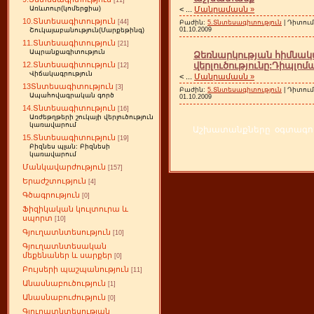
[11]
<
...
Մանրամասն »
Առևտուր(կոմերցիա)
10.Տնտեսագիտություն
[44]
Բաժին:
5.Տնտեսագիտություն
| Դիտում
01.10.2009
Շուկայաբանություն(Մարքեթինգ)
11.Տնտեսագիտություն
[21]
Ապրանքագիտություն
Ձեռնարկության հիմնակ
վերլուծությունը:Դիպլ
12.Տնտեսագիտություն
[12]
Վիճակագրություն
<
...
Մանրամասն »
13Տնտեսագիտություն
[3]
Բաժին:
5.Տնտեսագիտություն
| Դիտում
Ապահովագրական գործ
01.10.2009
14.Տնտեսագիտություն
[16]
Առժեթղթերի շուկայի վերլուծություն
կառավարում
Աշխատանքները օգտագործ
15.Տնտեսագիտություն
[19]
Բիզնես պլան: Բիզնեսի
կառավարում
Մանկավարժություն
[157]
Երաժշտություն
[4]
Գծագրություն
[0]
Ֆիզիկական կուլտուրա և
սպորտ
[10]
Գյուղատնտեսություն
[10]
Գյուղատնտեսական
մեքենաներ և սարքեր
[0]
Բույսերի պաշպանություն
[11]
Անասնաբուծություն
[1]
Անասնաբուժություն
[0]
Գյուղատնտեսության