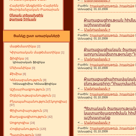
Հայերեն-Անգլերեն-Հայերեն
Բաժին:
Իրավագիտություն, իրավունք
Ամսաթիվ:
01.10.2009
Թարգմանչական Բառարան
Օնլայն տեսախցիկ
քաղաք Երևան
Քաղաքացիության հիմնա
աշխատանք
<
...
Մանրամասն »
Բաժին:
Իրավագիտություն, իրավունք
Ցանկը ըստ առարկաների
Ամսաթիվ:
01.10.2009
մաթեմատիկա
[2]
Քաղաքացիական ծառայ
Կիրառական մաթեմատիկա
[1]
արդյունավետությունը:
ֆիզիկա
<
...
Մանրամասն »
[4]
կիռարական ֆիզիկա
Բաժին:
Իրավագիտություն, իրավունք
Մեխանիկա
Ամսաթիվ:
01.10.2009
[0]
Քիմիա
[6]
Քաղաքացիաիրավական 
Կենսաբանություն
[8]
բնութագիրը:Դիպլոմայ
Կենսաքիմիա Կենսաֆիզիկա
<
...
Մանրամասն »
Աշխարհագրություն
[37]
Բաժին:
Իրավագիտություն, իրավունք
Օդերևութաբանություն
[1]
Ամսաթիվ:
01.10.2009
Բնապահպանություն(էկոլոգիա)
[97]
Պետական ծառայությա
Փիլիսոփայություն
[25]
կատարելագործման հիմ
Քաղաքագիտություն
աշխատանք
[42]
<
...
Մանրամասն »
Սոցոլոգիա
[24]
Բաժին:
Իրավագիտություն, իրավունք
Հոգեբանություն
[120]
Ամսաթիվ:
01.10.2009
Պատմություն
[189]