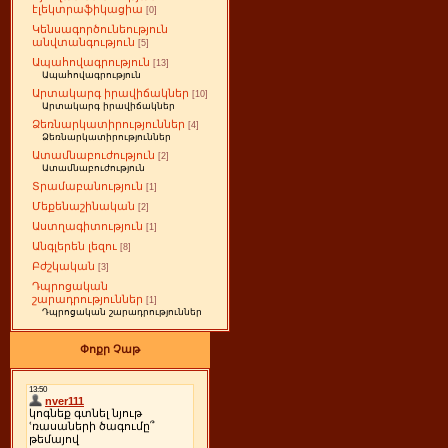
էլեկտրաֆիկացիա
[0]
Կենսագործունեություն
անվտանգություն
[5]
Ապահովագրություն
[13]
Ապահովագրություն
Արտակարգ իրավիճակներ
[10]
Արտակարգ իրավիճակներ
Ձեռնարկատիրություններ
[4]
Ձեռնարկատիրություններ
Ատամնաբուժություն
[2]
Ատամնաբուժություն
Տրամաբանություն
[1]
Մեքենաշինական
[2]
Աստղագիտություն
[1]
Անգլերեն լեզու
[8]
Բժշկական
[3]
Դպրոցական
շարադրություններ
[1]
Դպրոցական շարադրություններ
Փոքր Չաթ