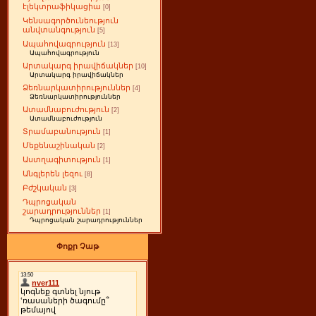
էլեկտրաֆիկացիա
[0]
Կենսագործունեություն
անվտանգություն
[5]
Ապահովագրություն
[13]
Ապահովագրություն
Արտակարգ իրավիճակներ
[10]
Արտակարգ իրավիճակներ
Ձեռնարկատիրություններ
[4]
Ձեռնարկատիրություններ
Ատամնաբուժություն
[2]
Ատամնաբուժություն
Տրամաբանություն
[1]
Մեքենաշինական
[2]
Աստղագիտություն
[1]
Անգլերեն լեզու
[8]
Բժշկական
[3]
Դպրոցական
շարադրություններ
[1]
Դպրոցական շարադրություններ
Փոքր Չաթ