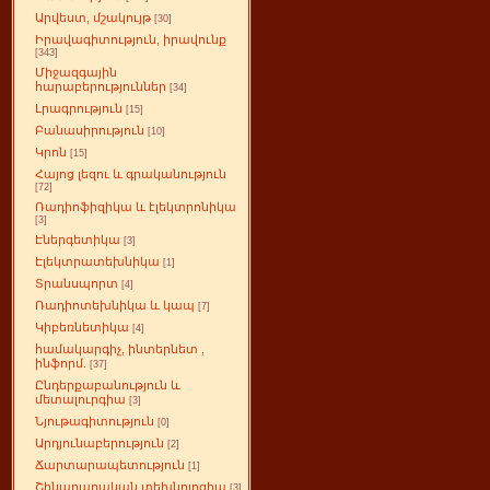
Արվեստ, մշակույթ
[30]
Իրավագիտություն, իրավունք
[343]
Միջազգային
հարաբերություններ
[34]
Լրագրություն
[15]
Բանասիրություն
[10]
Կրոն
[15]
Հայոց լեզու և գրականություն
[72]
Ռադիոֆիզիկա և էլեկտրոնիկա
[3]
Էներգետիկա
[3]
Էլեկտրատեխնիկա
[1]
Տրանսպորտ
[4]
Ռադիոտեխնիկա և կապ
[7]
Կիբեռնետիկա
[4]
համակարգիչ, ինտերնետ ,
ինֆորմ.
[37]
Ընդերքաբանություն և
մետալուրգիա
[3]
Նյութագիտություն
[0]
Արդյունաբերություն
[2]
Ճարտարապետություն
[1]
Շինարարական տեխնոլոգիա
[3]