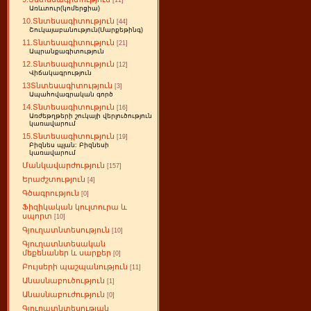
[11]
Առևտուր(կոմերցիա)
10.Տնտեսագիտություն
[44]
Շուկայաբանություն(Մարքեթինգ)
11.Տնտեսագիտություն
[21]
Ապրանքագիտություն
12.Տնտեսագիտություն
[12]
Վիճակագրություն
13Տնտեսագիտություն
[3]
Ապահովագրական գործ
14.Տնտեսագիտություն
[16]
Առժեթղթերի շուկայի վերլուծություն
կառավարում
15.Տնտեսագիտություն
[19]
Բիզնես պլան: Բիզնեսի
կառավարում
Մանկավարժություն
[157]
Երաժշտություն
[4]
Գծագրություն
[0]
Ֆիզիկական կուլտուրա և
սպորտ
[10]
Գյուղատնտեսություն
[10]
Գյուղատնտեսական
մեքենաներ և սարքեր
[0]
Բույսերի պաշպանություն
[11]
Անասնաբուծություն
[1]
Անասնաբուժություն
[0]
Գյուղատնտեսության