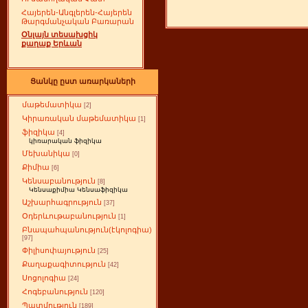
Հայերեն-Անգլերեն-Հայերեն
Թարգմանչական Բառարան
Օնլայն տեսախցիկ
քաղաք Երևան
Ցանկը ըստ առարկաների
մաթեմատիկա
[2]
Կիրառական մաթեմատիկա
[1]
ֆիզիկա
[4]
կիռարական ֆիզիկա
Մեխանիկա
[0]
Քիմիա
[6]
Կենսաբանություն
[8]
Կենսաքիմիա Կենսաֆիզիկա
Աշխարհագրություն
[37]
Օդերևութաբանություն
[1]
Բնապահպանություն(էկոլոգիա)
[97]
Փիլիսոփայություն
[25]
Քաղաքագիտություն
[42]
Սոցոլոգիա
[24]
Հոգեբանություն
[120]
Պատմություն
[189]