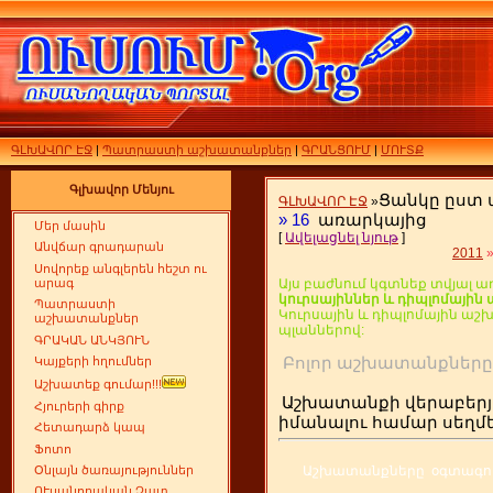
ԳԼԽԱՎՈՐ ԷՋ
|
Պատրաստի աշխատանքներ
|
ԳՐԱՆՑՈՒՄ
|
ՄՈՒՏՔ
Գլխավոր Մենյու
Ցանկը ըստ
ԳԼԽԱՎՈՐ ԷՋ
»
»
16
առարկայից
Մեր մասին
[
Ավելացնել նյութ
]
Անվճար գրադարան
2011
Սովորեք անգլերեն հեշտ ու
արագ
Այս բաժնում կգտնեք տվյալ ա
կուրսայիններ և դիպլոմայի
Պատրաստի
Կուրսային և դիպլոմային ա
աշխատանքներ
պլաններով:
ԳՐԱԿԱՆ ԱՆԿՅՈՒՆ
Բոլոր աշխատանքն
Կայքերի հղումներ
Աշխատեք գումար!!!
Աշխատանքի վերաբերյ
Հյուրերի գիրք
իմանալու համար սեղ
Հետադարձ կապ
Ֆոտո
Աշխատանքները օգտագործ
Օնլայն ծառայություններ
ՈՒսանողական Չատ