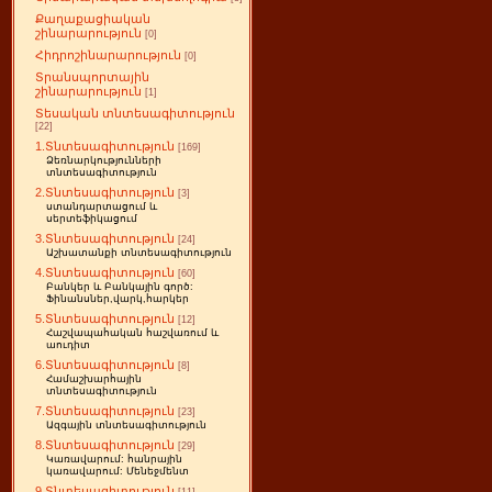
Քաղաքացիական
շինարարություն
[0]
Հիդրոշինարարություն
[0]
Տրանսպորտային
շինարարություն
[1]
Տեսական տնտեսագիտություն
[22]
1.Տնտեսագիտություն
[169]
Ձեռնարկությունների
տնտեսագիտություն
2.Տնտեսագիտություն
[3]
ստանդարտացում և
սերտեֆիկացում
3.Տնտեսագիտություն
[24]
Աշխատանքի տնտեսագիտություն
4.Տնտեսագիտություն
[60]
Բանկեր և Բանկային գործ:
Ֆինանսներ,վարկ,հարկեր
5.Տնտեսագիտություն
[12]
Հաշվապահական հաշվառում և
աուդիտ
6.Տնտեսագիտություն
[8]
Համաշխարհային
տնտեսագիտություն
7.Տնտեսագիտություն
[23]
Ազգային տնտեսագիտություն
8.Տնտեսագիտություն
[29]
Կառավարում: հանրային
կառավարում: Մենեջմենտ
9.Տնտեսագիտություն