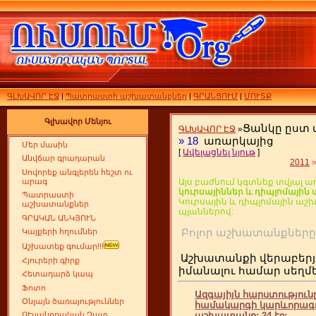
ԳԼԽԱՎՈՐ ԷՋ
|
Պատրաստի աշխատանքներ
|
ԳՐԱՆՑՈՒՄ
|
ՄՈՒՏՔ
Գլխավոր Մենյու
Ցանկը ըստ
ԳԼԽԱՎՈՐ ԷՋ
»
»
18
առարկայից
Մեր մասին
[
Ավելացնել նյութ
]
Անվճար գրադարան
2011
Սովորեք անգլերեն հեշտ ու
արագ
Այս բաժնում կգտնեք տվյալ ա
կուրսայիններ և դիպլոմայի
Պատրաստի
Կուրսային և դիպլոմային ա
աշխատանքներ
պլաններով:
ԳՐԱԿԱՆ ԱՆԿՅՈՒՆ
Բոլոր աշխատանքն
Կայքերի հղումներ
Աշխատեք գումար!!!
Աշխատանքի վերաբերյ
Հյուրերի գիրք
իմանալու համար սեղ
Հետադարձ կապ
Ֆոտո
Ազգայիյն հարստություն
Օնլայն ծառայություններ
համակարգի կարևորագու
աշխատանք: 24 էջ:
ՈՒսանողական Չատ