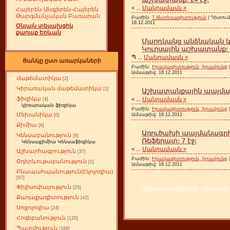
<
...
Մանրամասն »
Հայերեն-Անգլերեն-Հայերեն
Թարգմանչական Բառարան
Բաժին:
7.Տնտեսագիտություն
| Դիտում
18.12.2011
Օնլայն տեսախցիկ
քաղաք Երևան
Մարդկանց անձնական կյ
Կուրսային աշխատանք: 2
Պ
...
Մանրամասն »
Ցանկը ըստ առարկաների
Բաժին:
Իրավագիտություն, իրավունք
Ամսաթիվ:
18.12.2011
մաթեմատիկա
[2]
Կիրառական մաթեմատիկա
[1]
Աշխատանքային պայման
ֆիզիկա
<
...
Մանրամասն »
[4]
կիռարական ֆիզիկա
Բաժին:
Իրավագիտություն, իրավունք
Մեխանիկա
Ամսաթիվ:
18.12.2011
[0]
Քիմիա
[6]
Առուծախի պայմանագր
Կենսաբանություն
[8]
Ռեֆերատ: 7 էջ:
Կենսաքիմիա Կենսաֆիզիկա
<
...
Մանրամասն »
Աշխարհագրություն
[37]
Բաժին:
Իրավագիտություն, իրավունք
Օդերևութաբանություն
[1]
Ամսաթիվ:
18.12.2011
Բնապահպանություն(էկոլոգիա)
[97]
Փիլիսոփայություն
Աշխատանքները օգտագործ
[25]
Քաղաքագիտություն
[42]
Սոցոլոգիա
[24]
Հոգեբանություն
[120]
Պատմություն
[189]