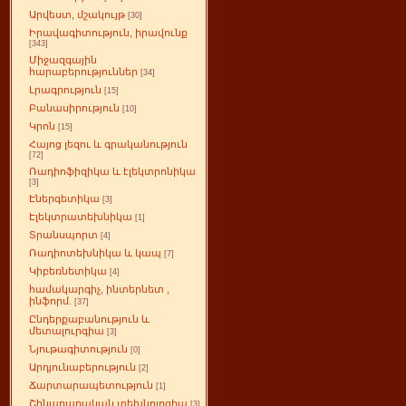
Արվեստ, մշակույթ
[30]
Իրավագիտություն, իրավունք
[343]
Միջազգային
հարաբերություններ
[34]
Լրագրություն
[15]
Բանասիրություն
[10]
Կրոն
[15]
Հայոց լեզու և գրականություն
[72]
Ռադիոֆիզիկա և էլեկտրոնիկա
[3]
Էներգետիկա
[3]
Էլեկտրատեխնիկա
[1]
Տրանսպորտ
[4]
Ռադիոտեխնիկա և կապ
[7]
Կիբեռնետիկա
[4]
համակարգիչ, ինտերնետ ,
ինֆորմ.
[37]
Ընդերքաբանություն և
մետալուրգիա
[3]
Նյութագիտություն
[0]
Արդյունաբերություն
[2]
Ճարտարապետություն
[1]
Շինարարական տեխնոլոգիա
[3]