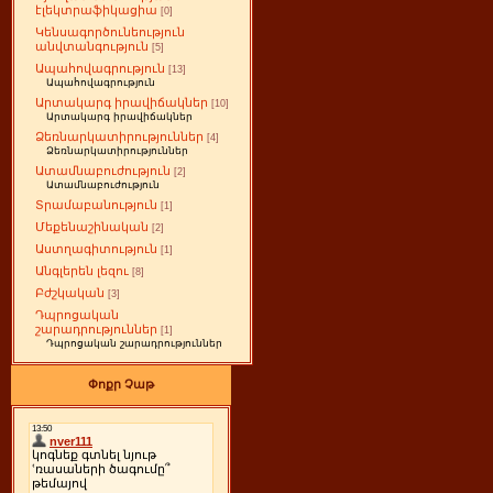
էլեկտրաֆիկացիա
[0]
Կենսագործունեություն
անվտանգություն
[5]
Ապահովագրություն
[13]
Ապահովագրություն
Արտակարգ իրավիճակներ
[10]
Արտակարգ իրավիճակներ
Ձեռնարկատիրություններ
[4]
Ձեռնարկատիրություններ
Ատամնաբուժություն
[2]
Ատամնաբուժություն
Տրամաբանություն
[1]
Մեքենաշինական
[2]
Աստղագիտություն
[1]
Անգլերեն լեզու
[8]
Բժշկական
[3]
Դպրոցական
շարադրություններ
[1]
Դպրոցական շարադրություններ
Փոքր Չաթ