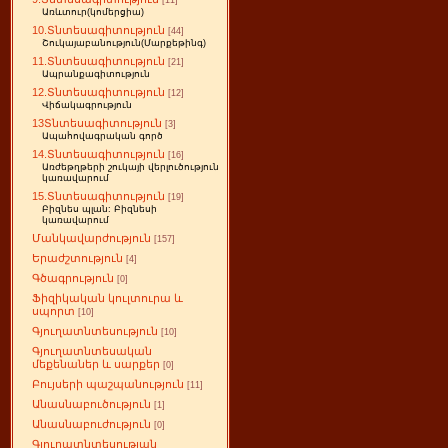
[11]
Առևտուր(կոմերցիա)
10.Տնտեսագիտություն
[44]
Շուկայաբանություն(Մարքեթինգ)
11.Տնտեսագիտություն
[21]
Ապրանքագիտություն
12.Տնտեսագիտություն
[12]
Վիճակագրություն
13Տնտեսագիտություն
[3]
Ապահովագրական գործ
14.Տնտեսագիտություն
[16]
Առժեթղթերի շուկայի վերլուծություն
կառավարում
15.Տնտեսագիտություն
[19]
Բիզնես պլան: Բիզնեսի
կառավարում
Մանկավարժություն
[157]
Երաժշտություն
[4]
Գծագրություն
[0]
Ֆիզիկական կուլտուրա և
սպորտ
[10]
Գյուղատնտեսություն
[10]
Գյուղատնտեսական
մեքենաներ և սարքեր
[0]
Բույսերի պաշպանություն
[11]
Անասնաբուծություն
[1]
Անասնաբուժություն
[0]
Գյուղատնտեսության