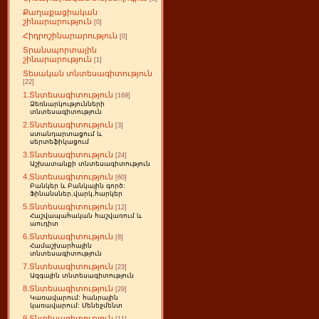
Քաղաքացիական
շինարարություն
[0]
Հիդրոշինարարություն
[0]
Տրանսպորտային
շինարարություն
[1]
Տեսական տնտեսագիտություն
[22]
1.Տնտեսագիտություն
[169]
Ձեռնարկությունների
տնտեսագիտություն
2.Տնտեսագիտություն
[3]
ստանդարտացում և
սերտեֆիկացում
3.Տնտեսագիտություն
[24]
Աշխատանքի տնտեսագիտություն
4.Տնտեսագիտություն
[60]
Բանկեր և Բանկային գործ:
Ֆինանսներ,վարկ,հարկեր
5.Տնտեսագիտություն
[12]
Հաշվապահական հաշվառում և
աուդիտ
6.Տնտեսագիտություն
[8]
Համաշխարհային
տնտեսագիտություն
7.Տնտեսագիտություն
[23]
Ազգային տնտեսագիտություն
8.Տնտեսագիտություն
[29]
Կառավարում: հանրային
կառավարում: Մենեջմենտ
9.Տնտեսագիտություն