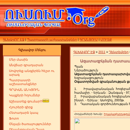
ԳԼԽԱՎՈՐ ԷՋ
|
Պատրաստի աշխատանքներ
|
ԳՐԱՆՑՈՒՄ
|
ՄՈՒՏՔ
Գլխավոր Մենյու
ԳԼԽԱՎՈՐ ԷՋ
»
2011
»
Դեկտեմբեր
Մեր մասին
Ազատազրկման դատապար
Անվճար գրադարան
Պլան
Ներածություն
Սովորեք անգլերեն հեշտ ու
Ազատազրկման դատապարտվածն
արագ
Եզրակացություն
Պատրաստի
Օգատործված գրականության ց
աշխատանքներ
1. Իրավաբանական հոգեբանութ
ԳՐԱԿԱՆ ԱՆԿՅՈՒՆ
համալիր. - Երևան : Զանգակ - 97,
Կայքերի հղումներ
2. Իրավաբանական հոգեբանությո
ինստ. - Երևա : Ասողիկ, 2003թ.
Աշխատեք գումար!!!
3. Դատական գործունեության հոգ
Հյուրերի գիրք
Հետադարձ կապ
Հոդվածների Խումբ:
Իրավագիտություն
Ֆոտո
Օնլայն ծառայություններ
ՈՒսանողական Չատ