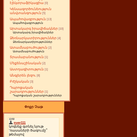
էլեկտրաֆիկացիա
[0]
Կենսագործունեություն
անվտանգություն
[5]
Ապահովագրություն
[13]
Ապահովագրություն
Արտակարգ իրավիճակներ
[10]
Արտակարգ իրավիճակներ
Ձեռնարկատիրություններ
[4]
Ձեռնարկատիրություններ
Ատամնաբուժություն
[2]
Ատամնաբուժություն
Տրամաբանություն
[1]
Մեքենաշինական
[2]
Աստղագիտություն
[1]
Անգլերեն լեզու
[8]
Բժշկական
[3]
Դպրոցական
շարադրություններ
[1]
Դպրոցական շարադրություններ
Փոքր Չաթ