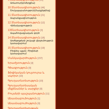
[11]
Առևտուր(կոմերցիա)
10.Տնտեսագիտություն
[44]
Շուկայաբանություն(Մարքեթինգ)
11.Տնտեսագիտություն
[21]
Ապրանքագիտություն
12.Տնտեսագիտություն
[12]
Վիճակագրություն
13Տնտեսագիտություն
[3]
Ապահովագրական գործ
14.Տնտեսագիտություն
[16]
Առժեթղթերի շուկայի վերլուծություն
կառավարում
15.Տնտեսագիտություն
[19]
Բիզնես պլան: Բիզնեսի
կառավարում
Մանկավարժություն
[157]
Երաժշտություն
[4]
Գծագրություն
[0]
Ֆիզիկական կուլտուրա և
սպորտ
[10]
Գյուղատնտեսություն
[10]
Գյուղատնտեսական
մեքենաներ և սարքեր
[0]
Բույսերի պաշպանություն
[11]
Անասնաբուծություն
[1]
Անասնաբուժություն
[0]
Գյուղատնտեսության