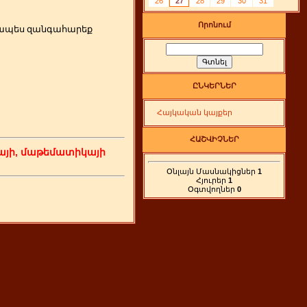
26
27
28
29
30
31
Որոնում
րզապես զանգահարեք
ԸՆԿԵՐՆԵՐ
Հայկական կայքեր
ՀԱՇՎԻՉՆԵՐ
յի, մաթեմատիկայի
Օնլայն Մասնակիցներ
1
Հյուրեր
1
Օգտվողներ
0