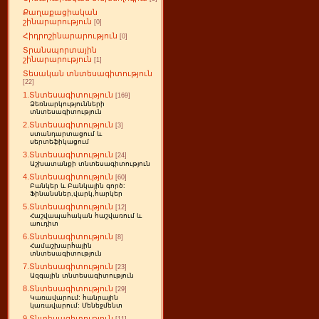
Քաղաքացիական
շինարարություն
[0]
Հիդրոշինարարություն
[0]
Տրանսպորտային
շինարարություն
[1]
Տեսական տնտեսագիտություն
[22]
1.Տնտեսագիտություն
[169]
Ձեռնարկությունների
տնտեսագիտություն
2.Տնտեսագիտություն
[3]
ստանդարտացում և
սերտեֆիկացում
3.Տնտեսագիտություն
[24]
Աշխատանքի տնտեսագիտություն
4.Տնտեսագիտություն
[60]
Բանկեր և Բանկային գործ:
Ֆինանսներ,վարկ,հարկեր
5.Տնտեսագիտություն
[12]
Հաշվապահական հաշվառում և
աուդիտ
6.Տնտեսագիտություն
[8]
Համաշխարհային
տնտեսագիտություն
7.Տնտեսագիտություն
[23]
Ազգային տնտեսագիտություն
8.Տնտեսագիտություն
[29]
Կառավարում: հանրային
կառավարում: Մենեջմենտ
9.Տնտեսագիտություն