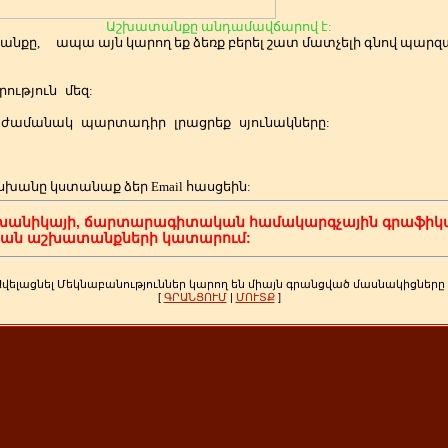
Աշխատանքը անդամավճարով է:
անքը,
ապա այն կարող եք ձեռք բերել շատ մատչելի գնով պա
ություն
մեզ:
ժամանակ
պարտադիր
լրացրեք
սյունակները:
սխանը կստանաք ձեր
Email հասցեին:
խանիկայի, ճարտարագիտական համակարգչային գրաֆիկա
կան աշխատանքների կատարում:
Ավելացնել Մեկնաբանություններ կարող են միայն գրանցված մասնակիցները
[
ԳՐԱՆՑՈՒՄ
|
ՄՈՒՏՔ
]