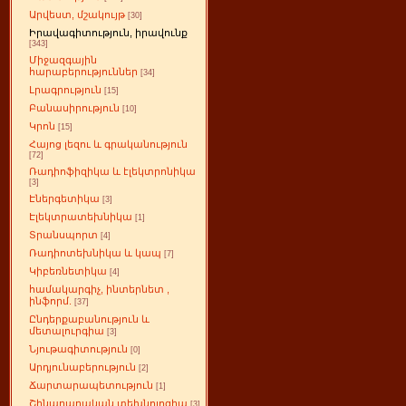
Արվեստ, մշակույթ
[30]
Իրավագիտություն, իրավունք
[343]
Միջազգային
հարաբերություններ
[34]
Լրագրություն
[15]
Բանասիրություն
[10]
Կրոն
[15]
Հայոց լեզու և գրականություն
[72]
Ռադիոֆիզիկա և էլեկտրոնիկա
[3]
Էներգետիկա
[3]
Էլեկտրատեխնիկա
[1]
Տրանսպորտ
[4]
Ռադիոտեխնիկա և կապ
[7]
Կիբեռնետիկա
[4]
համակարգիչ, ինտերնետ ,
ինֆորմ.
[37]
Ընդերքաբանություն և
մետալուրգիա
[3]
Նյութագիտություն
[0]
Արդյունաբերություն
[2]
Ճարտարապետություն
[1]
Շինարարական տեխնոլոգիա
[3]