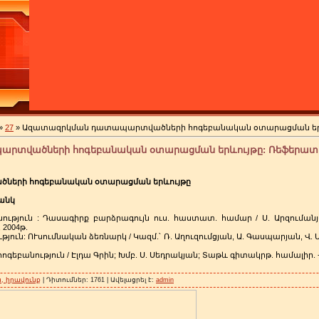
»
27
» Ազատազրկման դատապարտվածների հոգեբանական օտարացման երևու
տվածների հոգեբանական օտարացման երևույթը: Ռեֆերատ: 1
երի հոգեբանական օտարացման երևույթը
անկ
յուն : Դասագիրք բարձրագույն ուս. հաստատ. համար / Ս. Արզումանյ
 2004թ.
ւն: ՈՒսումնական ձեռնարկ / Կազմ.՝ Ռ. Աղուզումցյան, Ա. Գասպարյան, Վ. Մ
եբանություն / Էլդա Գրին; Խմբ. Ս. Սեդրակյան; Տաթև գիտակրթ. համալիր. - 
, իրավունք
| Դիտումներ: 1761 | Ավելացրել է:
admin