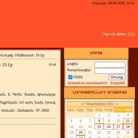
Կիրակի, 09.08.2026, 14:31
Ողջույն
Հյուր
|
RSS
ՄՈՒՏՔ
յթը: Ռեֆերատ: 15 էջ:
Լոգին:
5 էջ:
00:49
Գաղտնագիր:
Հիշել
Մոռացել եք գաղտնագիրը
·
Գրանվցել
ՆՈՐՈՒԹՅՈՒՆՆԵՐԻ ՕՐԱՑՈՒՅՑ
ան, Է. Գրին; Տաթև գիտակրթ.
ելքոնյան, ՀՀ արդ. նախ. իրավ.
«
Դեկտեմբեր 2011
»
Երկ.
Երք.
Չրք.
Հնգ.
Ուրբ
Շբթ.
Կիր.
Երևան : Զանգակ - 97, 2002.
1
2
3
4
5
6
7
8
9
10
11
12
13
14
15
16
17
18
19
20
21
22
23
24
25