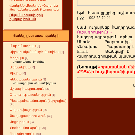
Հայերեն-Անգլերեն-Հայերեն
Թարգմանչական Բառարան
Եթե
ետաքրքրեց
աշխատ
հ
Օնլայն տեսախցիկ
բջջ.
093 75 72 21
քաղաք Երևան
կամ
ուղարկեք
հաղորդագր
Ուշադրություն
»
Ցանկը ըստ առարկաների
հաղորդագրություն
գրելու
Անուն:
Պարտադիր է
մաթեմատիկա
Հեռախոս
:
Պարտադիր է
[2]
Email:
Ցանկալի
է
Կիրառական մաթեմատիկա
[1]
Հաղորդագրության պատա
ֆիզիկա
[4]
կիռարական ֆիզիկա
(Նորույթ)
Կիրառական մե
Մեխանիկա
[0]
ՀՊՃՀ-ի հաշվեգրաֆիկա
Քիմիա
[6]
Կենսաբանություն
[8]
Կենսաքիմիա Կենսաֆիզիկա
Աշխարհագրություն
[37]
Օդերևութաբանություն
[1]
Բնապահպանություն(էկոլոգիա)
[97]
Փիլիսոփայություն
[25]
Քաղաքագիտություն
[42]
Սոցոլոգիա
[24]
Հոգեբանություն
[120]
Պատմություն
[189]