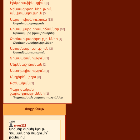
էլեկտրաֆիկացիա
[0]
Կենսագործունեություն
անվտանգություն
[5]
Ապահովագրություն
[13]
Ապահովագրություն
Արտակարգ իրավիճակներ
[10]
Արտակարգ իրավիճակներ
Ձեռնարկատիրություններ
[4]
Ձեռնարկատիրություններ
Ատամնաբուժություն
[2]
Ատամնաբուժություն
Տրամաբանություն
[1]
Մեքենաշինական
[2]
Աստղագիտություն
[1]
Անգլերեն լեզու
[8]
Բժշկական
[3]
Դպրոցական
շարադրություններ
[1]
Դպրոցական շարադրություններ
Փոքր Չաթ