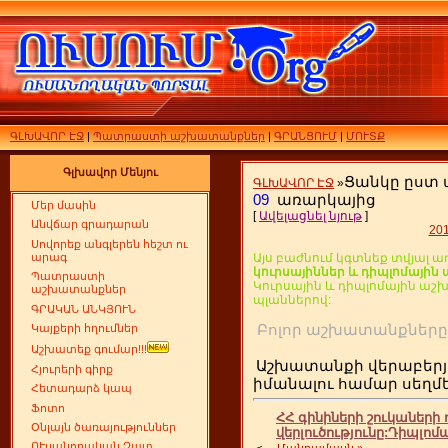
ԳԼԽԱՎՈՐ ԷՋ
|
Պատրաստի աշխատանքներ
|
ԳՐԱՆՑՈՒՄ
|
ՄՈՒՏՔ
Գլխավոր Մենյու
Ցանկը ըստ
ԳԼԽԱՎՈՐ ԷՋ
»
09
առարկայից
Մեր մասին
[
Ավելացնել նյութ
]
Անվճար գրադարան
20
Սովորեք անգլերեն հեշտ ու
արագ
Այս բաժնում կգտնեք տվյալ ա
կուրսայիններ և դիպլոմայի
Պատրաստի
Կուրսային և դիպլոմային ա
աշխատանքներ
պլաններով:
ԳՐԱԿԱՆ ԱՆԿՅՈՒՆ
Բոլոր աշխատանքն
Կայքերի հղումներ
Աշխատեք գումար!!!
Աշխատանքի վերաբերյ
Հյուրերի գիրք
իմանալու համար սեղ
Հետադարձ կապ
Ֆոտո
ՀՀ գինիների շուկաների 
Օնլայն ծառայություններ
վերլուծությունը:Դիպլոմ
ՈՒսանողական Չատ
<
...
Մանրամասն »