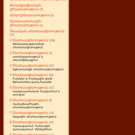
Քաղաքացիական
շինարարություն
[0]
Հիդրոշինարարություն
[0]
Տրանսպորտային
շինարարություն
[1]
Տեսական տնտեսագիտություն
[22]
1.Տնտեսագիտություն
[169]
Ձեռնարկությունների
տնտեսագիտություն
2.Տնտեսագիտություն
[3]
ստանդարտացում և
սերտեֆիկացում
3.Տնտեսագիտություն
[24]
Աշխատանքի տնտեսագիտություն
4.Տնտեսագիտություն
[60]
Բանկեր և Բանկային գործ:
Ֆինանսներ,վարկ,հարկեր
5.Տնտեսագիտություն
[12]
Հաշվապահական հաշվառում և
աուդիտ
6.Տնտեսագիտություն
[8]
Համաշխարհային
տնտեսագիտություն
7.Տնտեսագիտություն
[23]
Ազգային տնտեսագիտություն
8.Տնտեսագիտություն
[29]
Կառավարում: հանրային
կառավարում: Մենեջմենտ
9.Տնտեսագիտություն