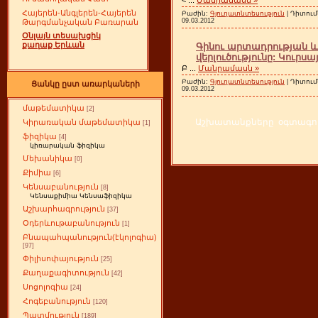
Հայերեն-Անգլերեն-Հայերեն
Բաժին:
Գյուղատնտեսություն
| Դիտում
09.03.2012
Թարգմանչական Բառարան
Օնլայն տեսախցիկ
քաղաք Երևան
Գինու արտադրության և
վերլուծությունը: Կուրս
Բ
...
Մանրամասն »
Բաժին:
Գյուղատնտեսություն
| Դիտում
Ցանկը ըստ առարկաների
09.03.2012
մաթեմատիկա
[2]
Աշխատանքները օգտագործ
Կիրառական մաթեմատիկա
[1]
ֆիզիկա
[4]
կիռարական ֆիզիկա
Մեխանիկա
[0]
Քիմիա
[6]
Կենսաբանություն
[8]
Կենսաքիմիա Կենսաֆիզիկա
Աշխարհագրություն
[37]
Օդերևութաբանություն
[1]
Բնապահպանություն(էկոլոգիա)
[97]
Փիլիսոփայություն
[25]
Քաղաքագիտություն
[42]
Սոցոլոգիա
[24]
Հոգեբանություն
[120]
Պատմություն
[189]