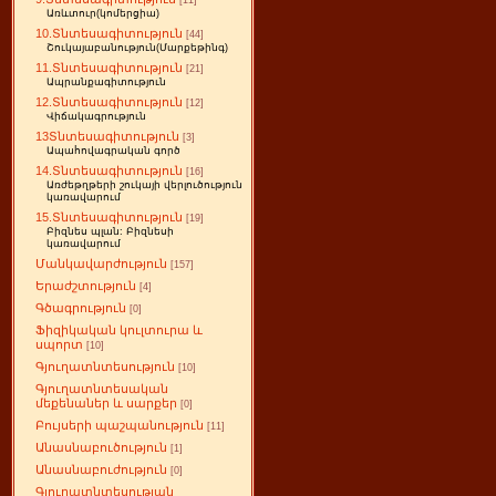
[11]
Առևտուր(կոմերցիա)
10.Տնտեսագիտություն
[44]
Շուկայաբանություն(Մարքեթինգ)
11.Տնտեսագիտություն
[21]
Ապրանքագիտություն
12.Տնտեսագիտություն
[12]
Վիճակագրություն
13Տնտեսագիտություն
[3]
Ապահովագրական գործ
14.Տնտեսագիտություն
[16]
Առժեթղթերի շուկայի վերլուծություն
կառավարում
15.Տնտեսագիտություն
[19]
Բիզնես պլան: Բիզնեսի
կառավարում
Մանկավարժություն
[157]
Երաժշտություն
[4]
Գծագրություն
[0]
Ֆիզիկական կուլտուրա և
սպորտ
[10]
Գյուղատնտեսություն
[10]
Գյուղատնտեսական
մեքենաներ և սարքեր
[0]
Բույսերի պաշպանություն
[11]
Անասնաբուծություն
[1]
Անասնաբուժություն
[0]
Գյուղատնտեսության