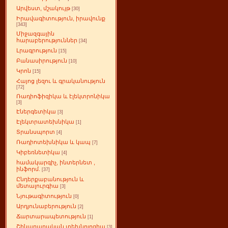
Արվեստ, մշակույթ
[30]
Իրավագիտություն, իրավունք
[343]
Միջազգային
հարաբերություններ
[34]
Լրագրություն
[15]
Բանասիրություն
[10]
Կրոն
[15]
Հայոց լեզու և գրականություն
[72]
Ռադիոֆիզիկա և էլեկտրոնիկա
[3]
Էներգետիկա
[3]
Էլեկտրատեխնիկա
[1]
Տրանսպորտ
[4]
Ռադիոտեխնիկա և կապ
[7]
Կիբեռնետիկա
[4]
համակարգիչ, ինտերնետ ,
ինֆորմ.
[37]
Ընդերքաբանություն և
մետալուրգիա
[3]
Նյութագիտություն
[0]
Արդյունաբերություն
[2]
Ճարտարապետություն
[1]
Շինարարական տեխնոլոգիա
[3]