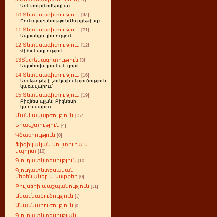
[11]
Առևտուր(կոմերցիա)
10.Տնտեսագիտություն
[44]
Շուկայաբանություն(Մարքեթինգ)
11.Տնտեսագիտություն
[21]
Ապրանքագիտություն
12.Տնտեսագիտություն
[12]
Վիճակագրություն
13Տնտեսագիտություն
[3]
Ապահովագրական գործ
14.Տնտեսագիտություն
[16]
Առժեթղթերի շուկայի վերլուծություն
կառավարում
15.Տնտեսագիտություն
[19]
Բիզնես պլան: Բիզնեսի
կառավարում
Մանկավարժություն
[157]
Երաժշտություն
[4]
Գծագրություն
[0]
Ֆիզիկական կուլտուրա և
սպորտ
[10]
Գյուղատնտեսություն
[10]
Գյուղատնտեսական
մեքենաներ և սարքեր
[0]
Բույսերի պաշպանություն
[11]
Անասնաբուծություն
[1]
Անասնաբուժություն
[0]
Գյուղատնտեսության