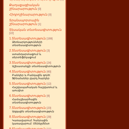
Քաղաքացիական
շինարարություն
[0]
Հիդրոշինարարություն
[0]
Տրանսպորտային
շինարարություն
[1]
Տեսական տնտեսագիտություն
[22]
1.Տնտեսագիտություն
[169]
Ձեռնարկությունների
տնտեսագիտություն
2.Տնտեսագիտություն
[3]
ստանդարտացում և
սերտեֆիկացում
3.Տնտեսագիտություն
[24]
Աշխատանքի տնտեսագիտություն
4.Տնտեսագիտություն
[60]
Բանկեր և Բանկային գործ:
Ֆինանսներ,վարկ,հարկեր
5.Տնտեսագիտություն
[12]
Հաշվապահական հաշվառում և
աուդիտ
6.Տնտեսագիտություն
[8]
Համաշխարհային
տնտեսագիտություն
7.Տնտեսագիտություն
[23]
Ազգային տնտեսագիտություն
8.Տնտեսագիտություն
[29]
Կառավարում: հանրային
կառավարում: Մենեջմենտ
9.Տնտեսագիտություն