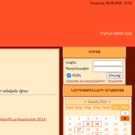
Շաբաթ, 08.08.2026, 12:02
Ողջույն
Հյուր
|
RSS
ՄՈՒՏՔ
Լոգին:
Գաղտնագիր:
Հիշել
Մոռացել եք գաղտնագիրը
·
Գրանվցել
ի անվան վրա:
ՆՈՐՈՒԹՅՈՒՆՆԵՐԻ ՕՐԱՑՈՒՅՑ
«
Ապրիլ 2012
»
Երկ.
Երք.
Չրք.
Հնգ.
Ուրբ
Շբթ.
Կիր.
1
2
3
4
5
6
7
8
ոմային աշխատանք: 60 էջ:
9
10
11
12
13
14
15
16
17
18
19
20
21
22