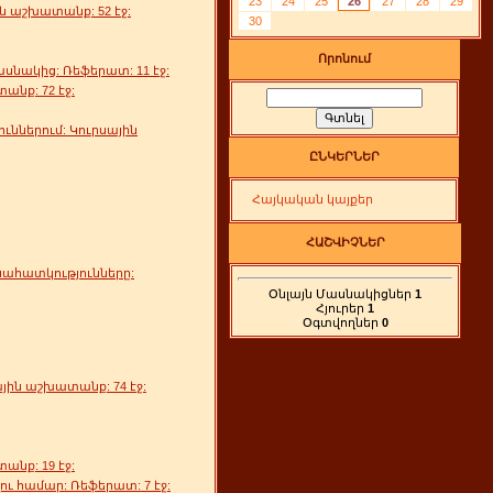
23
24
25
26
27
28
29
 աշխատանք: 52 էջ:
30
Որոնում
սնակից: Ռեֆերատ: 11 էջ:
նք: 72 էջ:
ններում: Կուրսային
ԸՆԿԵՐՆԵՐ
Հայկական կայքեր
ՀԱՇՎԻՉՆԵՐ
հատկությունները:
Օնլայն Մասնակիցներ
1
Հյուրեր
1
Օգտվողներ
0
ին աշխատանք: 74 էջ:
նք: 19 էջ:
ւ համար: Ռեֆերատ: 7 էջ: