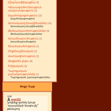
էլեկտրաֆիկացիա
[0]
Կենսագործունեություն
անվտանգություն
[5]
Ապահովագրություն
[13]
Ապահովագրություն
Արտակարգ իրավիճակներ
[10]
Արտակարգ իրավիճակներ
Ձեռնարկատիրություններ
[4]
Ձեռնարկատիրություններ
Ատամնաբուժություն
[2]
Ատամնաբուժություն
Տրամաբանություն
[1]
Մեքենաշինական
[2]
Աստղագիտություն
[1]
Անգլերեն լեզու
[8]
Բժշկական
[3]
Դպրոցական
շարադրություններ
[1]
Դպրոցական շարադրություններ
Փոքր Չաթ