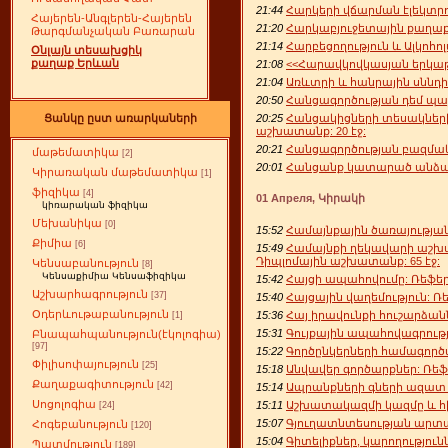
21:44
Հարկերի վճարման էլեկտր
Հայերեն-Անգլերեն-Հայերեն
21:20
Հարկաբյուջետային քաղաք
Թարգմանչական Բառարան
21:14
Հարբեցողություն և Ալկոհոլ
Օնլայն տեսախցիկ
քաղաք Երևան
21:08
<<Հարավկովկասյան երկաթո
21:04
Առևտրի և հանրային սննդի
20:50
Հանցագործության դեմ պայ
20:25
Հանցակիցների տեսակների
Ցանկը ըստ առարկաների
աշխատանք: 20 էջ:
20:21
Հանցագործության բազմակի
մաթեմատիկա
[2]
20:01
Հանցանք կատարած անձանց
Կիրառական մաթեմատիկա
[1]
ֆիզիկա
[4]
01 Апреля, Կիրակի
կիռարական ֆիզիկա
Մեխանիկա
[0]
15:52
Համայնքային ծառայության
Քիմիա
[6]
15:49
Համայնքի ղեկավարի աշխ
Դիպլոմային աշխատանք: 65 էջ:
Կենսաբանություն
[8]
Կենսաքիմիա Կենսաֆիզիկա
15:42
Հայցի ապահովումը: Ռեֆերա
Աշխարհագրություն
[37]
15:40
Հայցային վաղեմություն: Ռե
Օդերևութաբանություն
15:36
Հայ իրավունքի հուշարձանն
[1]
15:31
Գույքային ապահովագրությ
Բնապահպանություն(էկոլոգիա)
[97]
15:22
Գործընկերների համագործ
Փիլիսոփայություն
[25]
15:18
Անվավեր գործարքներ: Ռեֆե
Քաղաքագիտություն
[42]
15:14
Ապրանքների գների ազատ շ
Սոցոլոգիա
15:11
Աշխատակազմի կազմը և հիմ
[24]
15:07
Գյուղատնտեսության արտադ
Հոգեբանություն
[120]
15:04
Գիտելիքներ, կարողությու
Պատմություն
[189]