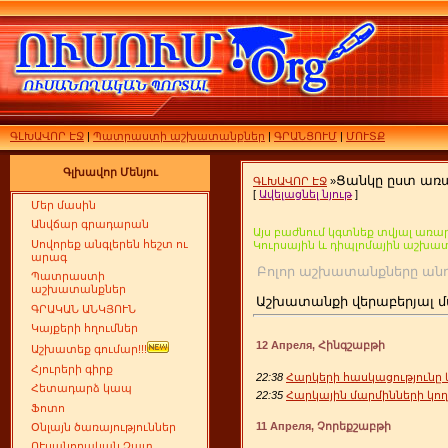
ԳԼԽԱՎՈՐ ԷՋ
|
Պատրաստի աշխատանքներ
|
ԳՐԱՆՑՈՒՄ
|
ՄՈՒՏՔ
Գլխավոր Մենյու
Ցանկը ըստ առ
ԳԼԽԱՎՈՐ ԷՋ
»
[
Ավելացնել նյութ
]
Մեր մասին
Անվճար գրադարան
Այս բաժնում կգտնեք տվյալ առար
Սովորեք անգլերեն հեշտ ու
Կուրսային և դիպլոմային աշխա
արագ
Բոլոր աշխատանքները
Պատրաստի
աշխատանքներ
Աշխատանքի վերաբերյալ մ
ԳՐԱԿԱՆ ԱՆԿՅՈՒՆ
Կայքերի հղումներ
12 Апреля, Հինգշաբթի
Աշխատեք գումար!!!
Հյուրերի գիրք
22:38
Հարկերի հասկացությունը և
Հետադարձ կապ
22:35
Հարկային մարմինների կող
Ֆոտո
11 Апреля, Չորեքշաբթի
Օնլայն ծառայություններ
ՈՒսանողական Չատ