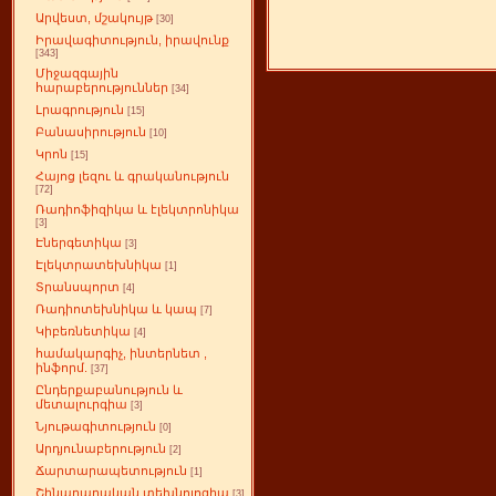
Արվեստ, մշակույթ
[30]
Իրավագիտություն, իրավունք
[343]
Միջազգային
հարաբերություններ
[34]
Լրագրություն
[15]
Բանասիրություն
[10]
Կրոն
[15]
Հայոց լեզու և գրականություն
[72]
Ռադիոֆիզիկա և էլեկտրոնիկա
[3]
Էներգետիկա
[3]
Էլեկտրատեխնիկա
[1]
Տրանսպորտ
[4]
Ռադիոտեխնիկա և կապ
[7]
Կիբեռնետիկա
[4]
համակարգիչ, ինտերնետ ,
ինֆորմ.
[37]
Ընդերքաբանություն և
մետալուրգիա
[3]
Նյութագիտություն
[0]
Արդյունաբերություն
[2]
Ճարտարապետություն
[1]
Շինարարական տեխնոլոգիա
[3]