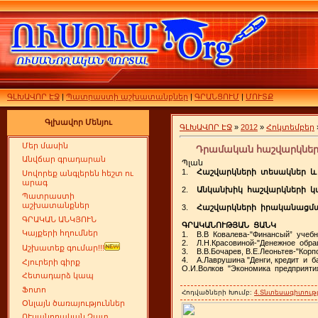
ԳԼԽԱՎՈՐ ԷՋ
|
Պատրաստի աշխատանքներ
|
ԳՐԱՆՑՈՒՄ
|
ՄՈՒՏՔ
Գլխավոր Մենյու
ԳԼԽԱՎՈՐ ԷՋ
»
2012
»
Հոկտեմբեր
Մեր մասին
Դրամական հաշվարկների
Անվճար գրադարան
Պլան
1.
Հաշվարկների տեսակներ և
Սովորեք անգլերեն հեշտ ու
արագ
2.
Անկանխիկ հաշվարկների կ
Պատրաստի
աշխատանքներ
3.
Հաշվարկների իրականացմա
ԳՐԱԿԱՆ ԱՆԿՅՈՒՆ
ԳՐԱԿԱՆՈՒԹՅԱՆ ՑԱՆԿ
Կայքերի հղումներ
1. В.В Ковалева-"Финансый” учебни
2. Л.Н.Красовиной-"Денежное обращ
Աշխատեք գումար!!!
3. В.В.Бочарев, В.Е.Леоньтев-"Кор
4. А.Лаврушина "Денги, кредит и б
Հյուրերի գիրք
О.И.Волков "Экономика предприяти
Հետադարձ կապ
Ֆոտո
Հոդվածների Խումբ:
4.Տնտեսագիտությ
Օնլայն ծառայություններ
ՈՒսանողական Չատ