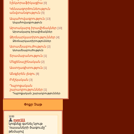
էլեկտրաֆիկացիա
[0]
Կենսագործունեություն
անվտանգություն
[5]
Ապահովագրություն
[13]
Ապահովագրություն
Արտակարգ իրավիճակներ
[10]
Արտակարգ իրավիճակներ
Ձեռնարկատիրություններ
[4]
Ձեռնարկատիրություններ
Ատամնաբուժություն
[2]
Ատամնաբուժություն
Տրամաբանություն
[1]
Մեքենաշինական
[2]
Աստղագիտություն
[1]
Անգլերեն լեզու
[8]
Բժշկական
[3]
Դպրոցական
շարադրություններ
[1]
Դպրոցական շարադրություններ
Փոքր Չաթ