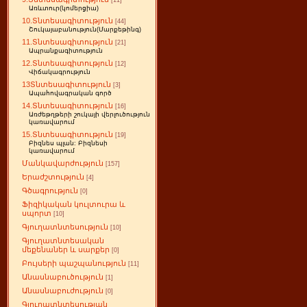
[11]
Առևտուր(կոմերցիա)
10.Տնտեսագիտություն
[44]
Շուկայաբանություն(Մարքեթինգ)
11.Տնտեսագիտություն
[21]
Ապրանքագիտություն
12.Տնտեսագիտություն
[12]
Վիճակագրություն
13Տնտեսագիտություն
[3]
Ապահովագրական գործ
14.Տնտեսագիտություն
[16]
Առժեթղթերի շուկայի վերլուծություն
կառավարում
15.Տնտեսագիտություն
[19]
Բիզնես պլան: Բիզնեսի
կառավարում
Մանկավարժություն
[157]
Երաժշտություն
[4]
Գծագրություն
[0]
Ֆիզիկական կուլտուրա և
սպորտ
[10]
Գյուղատնտեսություն
[10]
Գյուղատնտեսական
մեքենաներ և սարքեր
[0]
Բույսերի պաշպանություն
[11]
Անասնաբուծություն
[1]
Անասնաբուժություն
[0]
Գյուղատնտեսության