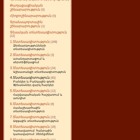
Քաղաքացիական
շինարարություն
[0]
Հիդրոշինարարություն
[0]
Տրանսպորտային
շինարարություն
[1]
Տեսական տնտեսագիտություն
[22]
1.Տնտեսագիտություն
[169]
Ձեռնարկությունների
տնտեսագիտություն
2.Տնտեսագիտություն
[3]
ստանդարտացում և
սերտեֆիկացում
3.Տնտեսագիտություն
[24]
Աշխատանքի տնտեսագիտություն
4.Տնտեսագիտություն
[60]
Բանկեր և Բանկային գործ:
Ֆինանսներ,վարկ,հարկեր
5.Տնտեսագիտություն
[12]
Հաշվապահական հաշվառում և
աուդիտ
6.Տնտեսագիտություն
[8]
Համաշխարհային
տնտեսագիտություն
7.Տնտեսագիտություն
[23]
Ազգային տնտեսագիտություն
8.Տնտեսագիտություն
[29]
Կառավարում: հանրային
կառավարում: Մենեջմենտ
9.Տնտեսագիտություն