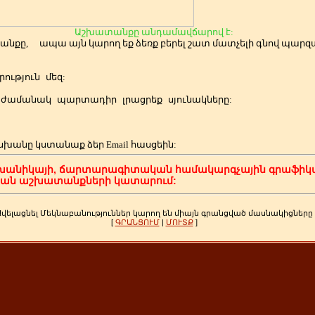
Աշխատանքը անդամավճարով է:
անքը,
ապա այն կարող եք ձեռք բերել շատ մատչելի գնով պա
ություն
մեզ:
ժամանակ
պարտադիր
լրացրեք
սյունակները:
սխանը կստանաք ձեր
Email հասցեին:
խանիկայի, ճարտարագիտական համակարգչային գրաֆիկա
կան աշխատանքների կատարում:
Ավելացնել Մեկնաբանություններ կարող են միայն գրանցված մասնակիցները
[
ԳՐԱՆՑՈՒՄ
|
ՄՈՒՏՔ
]