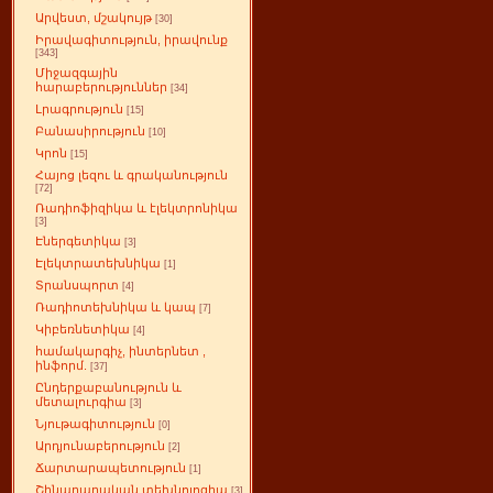
Արվեստ, մշակույթ
[30]
Իրավագիտություն, իրավունք
[343]
Միջազգային
հարաբերություններ
[34]
Լրագրություն
[15]
Բանասիրություն
[10]
Կրոն
[15]
Հայոց լեզու և գրականություն
[72]
Ռադիոֆիզիկա և էլեկտրոնիկա
[3]
Էներգետիկա
[3]
Էլեկտրատեխնիկա
[1]
Տրանսպորտ
[4]
Ռադիոտեխնիկա և կապ
[7]
Կիբեռնետիկա
[4]
համակարգիչ, ինտերնետ ,
ինֆորմ.
[37]
Ընդերքաբանություն և
մետալուրգիա
[3]
Նյութագիտություն
[0]
Արդյունաբերություն
[2]
Ճարտարապետություն
[1]
Շինարարական տեխնոլոգիա
[3]