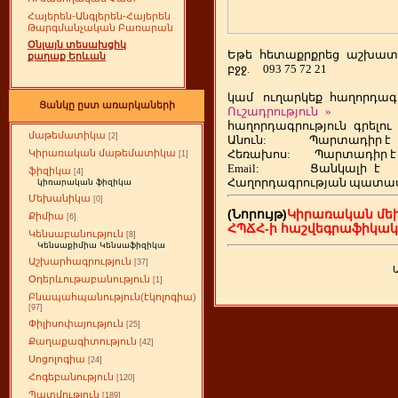
Հայերեն-Անգլերեն-Հայերեն
Թարգմանչական Բառարան
Օնլայն տեսախցիկ
Եթե
ետաքրքրեց
աշխատ
հ
քաղաք Երևան
բջջ.
093 75 72 21
կամ
ուղարկեք
հաղորդագր
Ցանկը ըստ առարկաների
Ուշադրություն
»
հաղորդագրություն
գրելու
մաթեմատիկա
[2]
Անուն:
Պարտադիր է
Հեռախոս
:
Պարտադիր է
Կիրառական մաթեմատիկա
[1]
Email:
Ցանկալի
է
ֆիզիկա
[4]
Հաղորդագրության պատա
կիռարական ֆիզիկա
Մեխանիկա
[0]
(Նորույթ)
Կիրառական մե
Քիմիա
[6]
ՀՊՃՀ-ի հաշվեգրաֆիկա
Կենսաբանություն
[8]
Կենսաքիմիա Կենսաֆիզիկա
Աշխարհագրություն
[37]
Օդերևութաբանություն
[1]
Բնապահպանություն(էկոլոգիա)
[97]
Փիլիսոփայություն
[25]
Քաղաքագիտություն
[42]
Սոցոլոգիա
[24]
Հոգեբանություն
[120]
Պատմություն
[189]