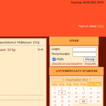
Շաբաթ, 08.08.2026, 09:03
Ողջույն
Հյուր
|
RSS
ՄՈՒՏՔ
ններում: Ռեֆերատ: 13 էջ:
Լոգին:
: 13 էջ:
20:46
Գաղտնագիր:
Հիշել
Մոռացել եք գաղտնագիրը
·
Գրանվցել
ՆՈՐՈՒԹՅՈՒՆՆԵՐԻ ՕՐԱՑՈՒՅՑ
«
Հոկտեմբեր 2012
»
Երկ.
Երք.
Չրք.
Հնգ.
Ուրբ
Շբթ.
Կիր.
1
2
3
4
5
6
7
8
9
10
11
12
13
14
15
16
17
18
19
20
21
22
23
24
25
26
27
28
29
30
31