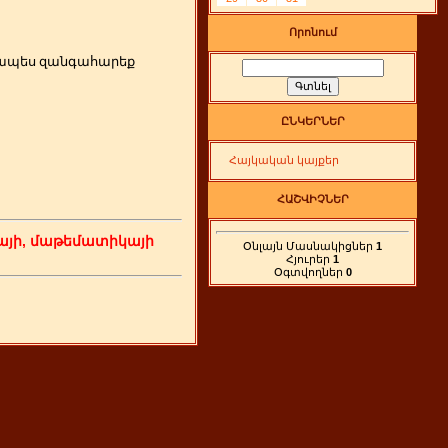
Որոնում
րզապես զանգահարեք
ԸՆԿԵՐՆԵՐ
Հայկական կայքեր
ՀԱՇՎԻՉՆԵՐ
յի, մաթեմատիկայի
Օնլայն Մասնակիցներ
1
Հյուրեր
1
Օգտվողներ
0