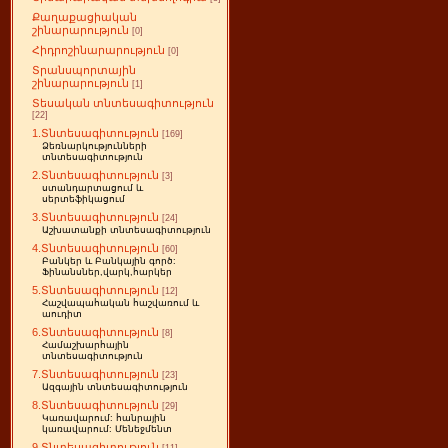
Քաղաքացիական
շինարարություն
[0]
Հիդրոշինարարություն
[0]
Տրանսպորտային
շինարարություն
[1]
Տեսական տնտեսագիտություն
[22]
1.Տնտեսագիտություն
[169]
Ձեռնարկությունների
տնտեսագիտություն
2.Տնտեսագիտություն
[3]
ստանդարտացում և
սերտեֆիկացում
3.Տնտեսագիտություն
[24]
Աշխատանքի տնտեսագիտություն
4.Տնտեսագիտություն
[60]
Բանկեր և Բանկային գործ:
Ֆինանսներ,վարկ,հարկեր
5.Տնտեսագիտություն
[12]
Հաշվապահական հաշվառում և
աուդիտ
6.Տնտեսագիտություն
[8]
Համաշխարհային
տնտեսագիտություն
7.Տնտեսագիտություն
[23]
Ազգային տնտեսագիտություն
8.Տնտեսագիտություն
[29]
Կառավարում: հանրային
կառավարում: Մենեջմենտ
9.Տնտեսագիտություն