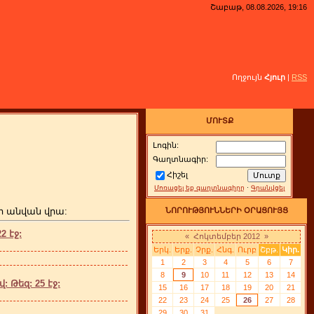
Շաբաթ, 08.08.2026, 19:16
Ողջույն
Հյուր
|
RSS
ՄՈՒՏՔ
Լոգին:
Գաղտնագիր:
Հիշել
Մոռացել եք գաղտնագիրը
·
Գրանվցել
ի անվան վրա:
ՆՈՐՈՒԹՅՈՒՆՆԵՐԻ ՕՐԱՑՈՒՅՑ
 էջ:
«
Հոկտեմբեր 2012
»
Երկ.
Երք.
Չրք.
Հնգ.
Ուրբ
Շբթ.
Կիր.
1
2
3
4
5
6
7
8
9
10
11
12
13
14
 Թեզ: 25 էջ:
15
16
17
18
19
20
21
22
23
24
25
26
27
28
29
30
31