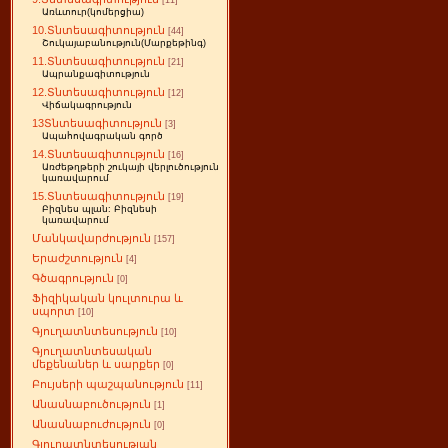
[11]
Առևտուր(կոմերցիա)
10.Տնտեսագիտություն
[44]
Շուկայաբանություն(Մարքեթինգ)
11.Տնտեսագիտություն
[21]
Ապրանքագիտություն
12.Տնտեսագիտություն
[12]
Վիճակագրություն
13Տնտեսագիտություն
[3]
Ապահովագրական գործ
14.Տնտեսագիտություն
[16]
Առժեթղթերի շուկայի վերլուծություն
կառավարում
15.Տնտեսագիտություն
[19]
Բիզնես պլան: Բիզնեսի
կառավարում
Մանկավարժություն
[157]
Երաժշտություն
[4]
Գծագրություն
[0]
Ֆիզիկական կուլտուրա և
սպորտ
[10]
Գյուղատնտեսություն
[10]
Գյուղատնտեսական
մեքենաներ և սարքեր
[0]
Բույսերի պաշպանություն
[11]
Անասնաբուծություն
[1]
Անասնաբուժություն
[0]
Գյուղատնտեսության