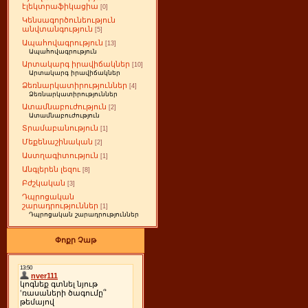
էլեկտրաֆիկացիա
[0]
Կենսագործունեություն
անվտանգություն
[5]
Ապահովագրություն
[13]
Ապահովագրություն
Արտակարգ իրավիճակներ
[10]
Արտակարգ իրավիճակներ
Ձեռնարկատիրություններ
[4]
Ձեռնարկատիրություններ
Ատամնաբուժություն
[2]
Ատամնաբուժություն
Տրամաբանություն
[1]
Մեքենաշինական
[2]
Աստղագիտություն
[1]
Անգլերեն լեզու
[8]
Բժշկական
[3]
Դպրոցական
շարադրություններ
[1]
Դպրոցական շարադրություններ
Փոքր Չաթ