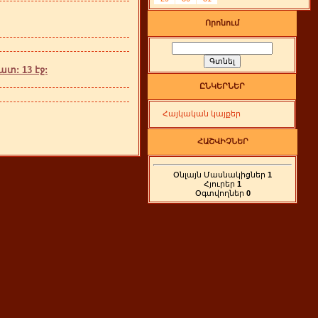
Որոնում
: 13 էջ:
ԸՆԿԵՐՆԵՐ
Հայկական կայքեր
ՀԱՇՎԻՉՆԵՐ
Օնլայն Մասնակիցներ
1
Հյուրեր
1
Օգտվողներ
0