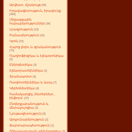
Արվեստ, մշակույթ
[30]
Իրավագիտություն, իրավունք
[343]
Միջազգային
հարաբերություններ
[34]
Լրագրություն
[15]
Բանասիրություն
[10]
Կրոն
[15]
Հայոց լեզու և գրականություն
[72]
Ռադիոֆիզիկա և էլեկտրոնիկա
[3]
Էներգետիկա
[3]
Էլեկտրատեխնիկա
[1]
Տրանսպորտ
[4]
Ռադիոտեխնիկա և կապ
[7]
Կիբեռնետիկա
[4]
համակարգիչ, ինտերնետ ,
ինֆորմ.
[37]
Ընդերքաբանություն և
մետալուրգիա
[3]
Նյութագիտություն
[0]
Արդյունաբերություն
[2]
Ճարտարապետություն
[1]
Շինարարական տեխնոլոգիա
[3]