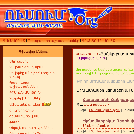
ԳԼԽԱՎՈՐ ԷՋ
|
Պատրաստի աշխատանքներ
|
ԳՐԱՆՑՈՒՄ
|
ՄՈՒՏՔ
Գլխավոր Մենյու
Ցանկը ըստ առ
ԳԼԽԱՎՈՐ ԷՋ
»
[
Ավելացնել նյութ
]
Մեր մասին
Անվճար գրադարան
Այս բաժնում կգտնեք տվյալ առար
Սովորեք անգլերեն հեշտ ու
Կուրսային և դիպլոմային աշխա
արագ
Բոլոր աշխատանքները
Պատրաստի
աշխատանքներ
Աշխատանքի վերաբերյալ մ
ԳՐԱԿԱՆ ԱՆԿՅՈՒՆ
Կայքերի հղումներ
Հայաստանի Հանրապետու
Պ
...
Մանրամասն »
Աշխատեք գումար!!!
Բաժին:
4.Տնտեսագիտություն
| Դիտում
Հյուրերի գիրք
Հետադարձ կապ
էկոնոմետրիկա: Ռեգրեսիո
Ֆոտո
Է
...
Մանրամասն »
Օնլայն ծառայություններ
Բաժին:
1.Տնտեսագիտություն
| Դիտում
ՈՒսանողական Չատ