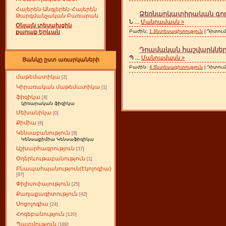
Հայերեն-Անգլերեն-Հայերեն
Ձեռնարկատիրական գործո
Թարգմանչական Բառարան
Ն
...
Մանրամասն »
Օնլայն տեսախցիկ
Բաժին:
1.Տնտեսագիտություն
| Դիտում
քաղաք Երևան
Դրամական հաշվարկների
Պ
...
Մանրամասն »
Ցանկը ըստ առարկաների
Բաժին:
4.Տնտեսագիտություն
| Դիտում
մաթեմատիկա
[2]
Կիրառական մաթեմատիկա
[1]
ֆիզիկա
[4]
կիռարական ֆիզիկա
Մեխանիկա
[0]
Քիմիա
[6]
Կենսաբանություն
[8]
Կենսաքիմիա Կենսաֆիզիկա
Աշխարհագրություն
[37]
Օդերևութաբանություն
[1]
Բնապահպանություն(էկոլոգիա)
[97]
Փիլիսոփայություն
[25]
Քաղաքագիտություն
[42]
Սոցոլոգիա
[24]
Հոգեբանություն
[120]
Պատմություն
[189]