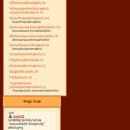
էլեկտրաֆիկացիա
[0]
Կենսագործունեություն
անվտանգություն
[5]
Ապահովագրություն
[13]
Ապահովագրություն
Արտակարգ իրավիճակներ
[10]
Արտակարգ իրավիճակներ
Ձեռնարկատիրություններ
[4]
Ձեռնարկատիրություններ
Ատամնաբուժություն
[2]
Ատամնաբուժություն
Տրամաբանություն
[1]
Մեքենաշինական
[2]
Աստղագիտություն
[1]
Անգլերեն լեզու
[8]
Բժշկական
[3]
Դպրոցական
շարադրություններ
[1]
Դպրոցական շարադրություններ
Փոքր Չաթ