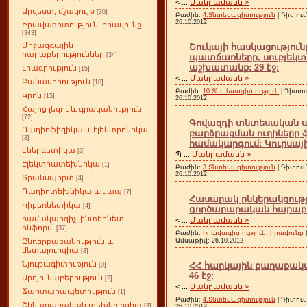
<
...
Մանրամասն »
Արվեստ, մշակույթ
[30]
Բաժին:
4.Տնտեսագիտություն
| Դիտում
26.10.2012
Իրավագիտություն, իրավունք
[343]
Միջազգային
Շուկայի հասկացությու
հարաբերություններ
[34]
պատճառները, սուբյեկտն
աշխատանք: 29 էջ:
Լրագրություն
[15]
<
...
Մանրամասն »
Բանասիրություն
[10]
Բաժին:
10.Տնտեսագիտություն
| Դիտու
Կրոն
[15]
26.10.2012
Հայոց լեզու և գրականություն
[72]
Գովազդի տնտեսական ա
Ռադիոֆիզիկա և էլեկտրոնիկա
բարձրացման ուղիները
[3]
համակարգում: Կուրսայի
Էներգետիկա
[3]
Պ
...
Մանրամասն »
Էլեկտրատեխնիկա
[1]
Բաժին:
3.Տնտեսագիտություն
| Դիտում
26.10.2012
Տրանսպորտ
[4]
Ռադիոտեխնիկա և կապ
[7]
Հասարակ ընկերակցությ
Կիբեռնետիկա
[4]
գործարարական հարաբերո
համակարգիչ, ինտերնետ ,
<
...
Մանրամասն »
ինֆորմ.
[37]
Բաժին:
Իրավագիտություն, իրավունք
Ամսաթիվ:
26.10.2012
Ընդերքաբանություն և
մետալուրգիա
[3]
Նյութագիտություն
ՀՀ հարկային քաղաքակա
[0]
46 էջ:
Արդյունաբերություն
[2]
<
...
Մանրամասն »
Ճարտարապետություն
[1]
Բաժին:
4.Տնտեսագիտություն
| Դիտում
Շինարարական տեխնոլոգիա
[3]
26.10.2012