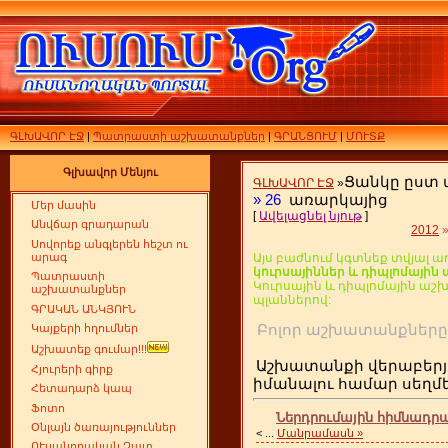
ԳԼԽԱՎՈՐ ԷՋ
|
Պատրաստի աշխատանքներ
|
ԳՐԱՆՑՈՒՄ
|
ՄՈՒՏՔ
Գլխավոր Մենյու
Ցանկը ըստ
ԳԼԽԱՎՈՐ ԷՋ
»
»
26
առարկայից
Մեր մասին
[
Ավելացնել նյութ
]
Անվճար գրադարան
2012
Սովորեք անգլերեն հեշտ ու
արագ
Այս բաժնում կգտնեք տվյալ ա
կուրսայիններ և դիպլոմայի
Պատրաստի
Կուրսային և դիպլոմային ա
աշխատանքներ
պլաններով:
ԳՐԱԿԱՆ ԱՆԿՅՈՒՆ
Բոլոր աշխատանքն
Կայքերի հղումներ
Աշխատեք գումար!!!
Աշխատանքի վերաբերյ
Հյուրերի գիրք
իմանալու համար սեղ
Հետադարձ կապ
Ֆոտո
Ներդրումային հիմնադրա
Օնլայն ծառայություններ
<
...
Մանրամասն »
ՈՒսանողական Չատ