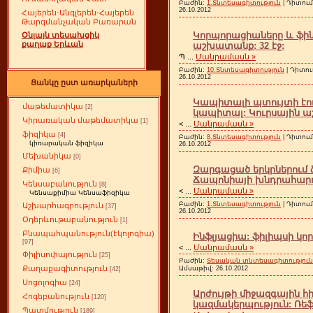
Բաժին:
1.Տնտեսագիտություն
| Դիտում
26.10.2012
Հայերեն-Անգլերեն-Հայերեն
Թարգմանչական Բառարան
Կորպորացիաները և ‎ֆի
Օնլայն տեսախցիկ
քաղաք Երևան
աշխատանք: 32 էջ:
Պ
...
Մանրամասն »
Բաժին:
10.Տնտեսագիտություն
| Դիտու
26.10.2012
Ցանկը ըստ առարկաների
Կապիտալի պտույտի էու
մաթեմատիկա
[2]
կապիտալ: Կուրսային ա
Կիրառական մաթեմատիկա
[1]
<
...
Մանրամասն »
ֆիզիկա
[4]
Բաժին:
8.Տնտեսագիտություն
| Դիտում
կիռարական ֆիզիկա
26.10.2012
Մեխանիկա
[0]
Զարգացած երկրներում 
Քիմիա
[6]
Ճապոնիայի խնդրահարույ
Կենսաբանություն
[8]
<
...
Մանրամասն »
Կենսաքիմիա Կենսաֆիզիկա
Բաժին:
1.Տնտեսագիտություն
| Դիտում
Աշխարհագրություն
[37]
26.10.2012
Օդերևութաբանություն
[1]
Բնապահպանություն(էկոլոգիա)
Ինֆլյացիա: ֆիլիպսի կոր
[97]
<
...
Մանրամասն »
Փիլիսոփայություն
[25]
Բաժին:
Տեսական տնտեսագիտություն
Քաղաքագիտություն
Ամսաթիվ:
26.10.2012
[42]
Սոցոլոգիա
[24]
Արժույթի միջազգային 
Հոգեբանություն
[120]
կազմակերպություն: Ռեֆ
Պատմություն
[189]