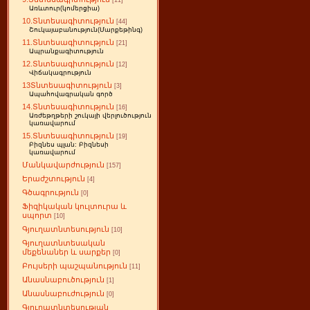
[11]
Առևտուր(կոմերցիա)
10.Տնտեսագիտություն
[44]
Շուկայաբանություն(Մարքեթինգ)
11.Տնտեսագիտություն
[21]
Ապրանքագիտություն
12.Տնտեսագիտություն
[12]
Վիճակագրություն
13Տնտեսագիտություն
[3]
Ապահովագրական գործ
14.Տնտեսագիտություն
[16]
Առժեթղթերի շուկայի վերլուծություն
կառավարում
15.Տնտեսագիտություն
[19]
Բիզնես պլան: Բիզնեսի
կառավարում
Մանկավարժություն
[157]
Երաժշտություն
[4]
Գծագրություն
[0]
Ֆիզիկական կուլտուրա և
սպորտ
[10]
Գյուղատնտեսություն
[10]
Գյուղատնտեսական
մեքենաներ և սարքեր
[0]
Բույսերի պաշպանություն
[11]
Անասնաբուծություն
[1]
Անասնաբուժություն
[0]
Գյուղատնտեսության