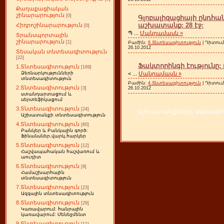
Քաղաքացիական
շինարարություն
[0]
Գլոբալիզացիայի ընդհան
աշխատանք: 28 էջ:
Հիդրոշինարարություն
[0]
Պ
...
Մանրամասն »
Տրանսպորտային
շինարարություն
[1]
Բաժին:
6.Տնտեսագիտություն
| Դիտում
26.10.2012
Տեսական տնտեսագիտություն
[22]
Ֆակտորինգի էությունը: 
1.Տնտեսագիտություն
[169]
<
...
Մանրամասն »
Ձեռնարկությունների
տնտեսագիտություն
Բաժին:
4.Տնտեսագիտություն
| Դիտում
2.Տնտեսագիտություն
26.10.2012
[3]
ստանդարտացում և
սերտեֆիկացում
3.Տնտեսագիտություն
[24]
Աշխատանքները օգտագործ
Աշխատանքի տնտեսագիտություն
4.Տնտեսագիտություն
[60]
Բանկեր և Բանկային գործ:
Ֆինանսներ,վարկ,հարկեր
5.Տնտեսագիտություն
[12]
Հաշվապահական հաշվառում և
աուդիտ
6.Տնտեսագիտություն
[8]
Համաշխարհային
տնտեսագիտություն
7.Տնտեսագիտություն
[23]
Ազգային տնտեսագիտություն
8.Տնտեսագիտություն
[29]
Կառավարում: հանրային
կառավարում: Մենեջմենտ
9.Տնտեսագիտություն