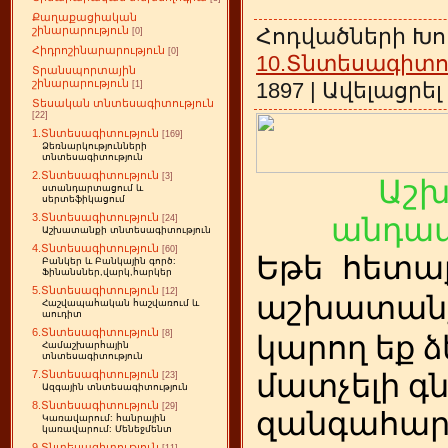
Քաղաքացիական
Հոդվածների Խո
շինարարություն
[0]
Հիդրոշինարարություն
[0]
10.Տնտեսագիտո
Տրանսպորտային
շինարարություն
1897 | Ավելացրել
[1]
Տեսական տնտեսագիտություն
[22]
1.Տնտեսագիտություն
[169]
Ձեռնարկությունների
տնտեսագիտություն
2.Տնտեսագիտություն
[3]
Աշ
ստանդարտացում և
սերտեֆիկացում
3.Տնտեսագիտություն
անդամ
[24]
Աշխատանքի տնտեսագիտություն
4.Տնտեսագիտություն
[60]
Եթե
ետա
հ
Բանկեր և Բանկային գործ:
Ֆինանսներ,վարկ,հարկեր
5.Տնտեսագիտություն
[12]
աշխատանք
Հաշվապահական հաշվառում և
աուդիտ
6.Տնտեսագիտություն
[8]
կարող եք ձ
Համաշխարհային
տնտեսագիտություն
7.Տնտեսագիտություն
մատչելի գ
[23]
Ազգային տնտեսագիտություն
8.Տնտեսագիտություն
[29]
զանգահար
Կառավարում: հանրային
կառավարում: Մենեջմենտ
9.Տնտեսագիտություն