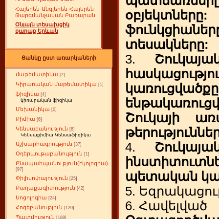
պատճառները,
Հայերեն-Անգլերեն-Հայերեն
օբյեկտները: 
Թարգմանչական Բառարան
Օնլայն տեսախցիկ
ֆունկցիաներ
քաղաք Երևան
տեսակները:
3.
Շուկայա
Ցանկը ըստ առարկաների
հասկացո
մաթեմատիկա
[2]
Կիրառական մաթեմատիկա
կառուցվա
[1]
ֆիզիկա
[4]
ենթակառու
կիռարական ֆիզիկա
Մեխանիկա
[0]
Շուկայի առա
Քիմիա
[6]
թերություններ
Կենսաբանություն
[8]
Կենսաքիմիա Կենսաֆիզիկա
4.
Շուկայա
Աշխարհագրություն
[37]
Օդերևութաբանություն
[1]
ինստիտուտ
Բնապահպանություն(էկոլոգիա)
[97]
պետական կա
Փիլիսոփայություն
[25]
5. Եզրակացու
Քաղաքագիտություն
[42]
Սոցոլոգիա
[24]
6. Հավելված
Հոգեբանություն
[120]
Պատմություն
[189]