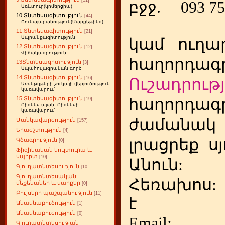
[11]
բջջ.
093 75
Առևտուր(կոմերցիա)
10.Տնտեսագիտություն
[44]
Շուկայաբանություն(Մարքեթինգ)
11.Տնտեսագիտություն
[21]
Ապրանքագիտություն
կամ
ուղա
12.Տնտեսագիտություն
[12]
Վիճակագրություն
հաղորդագր
13Տնտեսագիտություն
[3]
Ապահովագրական գործ
14.Տնտեսագիտություն
[16]
Ուշադրությ
Առժեթղթերի շուկայի վերլուծություն
կառավարում
15.Տնտեսագիտություն
հաղորդագր
[19]
Բիզնես պլան: Բիզնեսի
կառավարում
ժամանակ
Մանկավարժություն
[157]
Երաժշտություն
[4]
լրացրեք
ս
Գծագրություն
[0]
Ֆիզիկական կուլտուրա և
սպորտ
[10]
Անուն:
Գյուղատնտեսություն
[10]
Գյուղատնտեսական
Հեռախոս
մեքենաներ և սարքեր
[0]
Բույսերի պաշպանություն
[11]
է
Անասնաբուծություն
[1]
Անասնաբուժություն
[0]
Emai
Գյուղատնտեսության