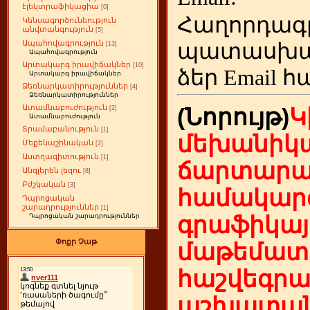
էլեկտրաֆիկացիա
[0]
Հաղորդագ
Կենսագործունեություն
անվտանգություն
[5]
Ապահովագրություն
պատասխա
[13]
Ապահովագրություն
Արտակարգ իրավիճակներ
[10]
ձեր
Email հ
Արտակարգ իրավիճակներ
Ձեռնարկատիրություններ
[4]
Ձեռնարկատիրություններ
Ատամնաբուժություն
(Նորույթ)
Կ
[2]
Ատամնաբուժություն
Տրամաբանություն
[1]
մեխանիկա
Մեքենաշինական
[2]
Աստղագիտություն
[1]
ճարտարա
Անգլերեն լեզու
[8]
Բժշկական
[3]
համակարգ
Դպրոցական
շարադրություններ
[1]
գրաֆիկայ
Դպրոցական շարադրություններ
Փոքր Չաթ
մաթեմատի
հաշվեգր
աշխատան