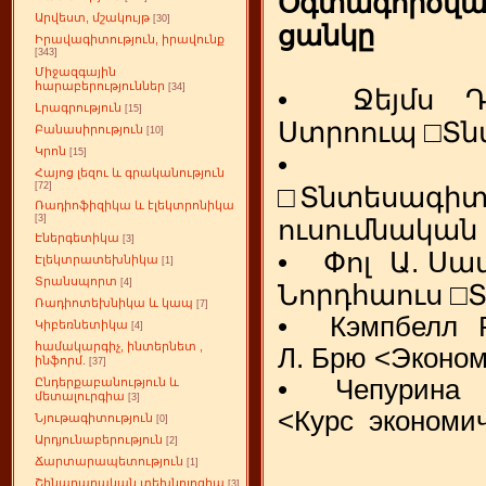
Օգտագործվ
Արվեստ, մշակույթ
[30]
ցանկը
Իրավագիտություն, իրավունք
[343]
Միջազգային
հարաբերություններ
[34]
• Ջեյմս Դ.Գ
Լրագրություն
[15]
Ստրոուպ □Տն
Բանասիրություն
[10]
Կրոն
[15]
• Գ. Կ
Հայոց լեզու և գրականություն
[72]
□Տնտեսագիտ
Ռադիոֆիզիկա և էլեկտրոնիկա
[3]
ուսումնական
Էներգետիկա
[3]
• Փոլ Ա. Սամ
Էլեկտրատեխնիկա
[1]
Տրանսպորտ
[4]
Նորդհաուս □
Ռադիոտեխնիկա և կապ
[7]
• Кэмпбелл Р.
Կիբեռնետիկա
[4]
համակարգիչ, ինտերնետ ,
Л. Брю <Эконо
ինֆորմ.
[37]
• Чепурина М
Ընդերքաբանություն և
մետալուրգիա
[3]
<Курс экономи
Նյութագիտություն
[0]
Արդյունաբերություն
[2]
Ճարտարապետություն
[1]
Շինարարական տեխնոլոգիա
[3]