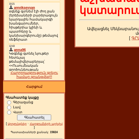
կատարում
Ավելացնել Մեկնաբանու
մ
[
ԳՐ
Հաղորդագրություն գրելու
համար գրանցվեք!!!
Հարցում
Գնահատեք կայքը
Գերազանց
Լավ
Վատ
[
·
Արդյունքներ
Հարցումների արխիվ
]
Պատասխաների քանակ:
15824