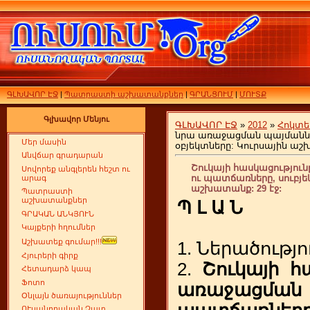
ԳԼԽԱՎՈՐ ԷՋ
|
Պատրաստի աշխատանքներ
|
ԳՐԱՆՑՈՒՄ
|
ՄՈՒՏՔ
Գլխավոր Մենյու
ԳԼԽԱՎՈՐ ԷՋ
»
2012
»
Հոկտե
նրա առաջացման պայմաններ
Մեր մասին
օբյեկտները: Կուրսային աշ
Անվճար գրադարան
Շուկայի հասկացությու
Սովորեք անգլերեն հեշտ ու
ու պատճառները, սուբյեկ
արագ
աշխատանք: 29 էջ:
Պատրաստի
աշխատանքներ
Պ Լ Ա Ն
ԳՐԱԿԱՆ ԱՆԿՅՈՒՆ
Կայքերի հղումներ
Աշխատեք գումար!!!
1. Ներածությո
Հյուրերի գիրք
2.
Շուկայի հ
Հետադարձ կապ
Ֆոտո
առաջացման
Օնլայն ծառայություններ
ՈՒսանողական Չատ