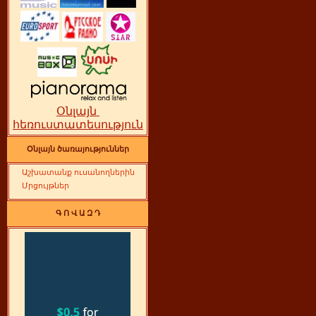
Օնլայն
հեռուստատեսություն
Օնլայն ծառայություններ
Աշխատանք ուսանողներին
Մրցույթներ
Գ Ո Վ Ա Զ Դ