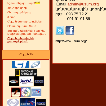
Աշխատեք գումար!!!
Email
admin@usum.org
Հյուրերի գիրք
կոնտակտային կորդի
Հետադարձ կապ
բջջ. 093 75 72 2
Ֆոտո
091 91 91 86
Օնլայն ծառայություններ
ՈՒսանողական Չատ
Հայերեն-Անգլերեն-Հայերեն
Թարգմանչական Բառարան
Օնլայն տեսախցիկ
http://www.usum.org/
քաղաք Երևան
Օնլայն TV