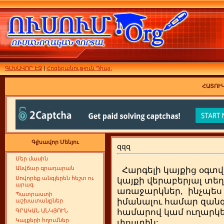
ԳԼԽԱՎՈՐ ԷՋ
|
Հոգեբանություն Դիպլ.
ՀԱՏՈՒԿ
Գլխավոր Մենյու
զզզ
Մեր մասին
Անվճար գրադարան
Հարգելի կայքից օգտվ
Սովորեք անգլերեն հեշտ ու
կայքի վերաբերյալ տեղ
արագ
առաջարկներ, ինչպես 
Պատրաստի
իմանալու համար զան
աշխատանքներ
ԳՐԱԿԱՆ ԱՆԿՅՈՒՆ
համարով կամ ուղարկե
Կայքերի հղումներ
փոստին: