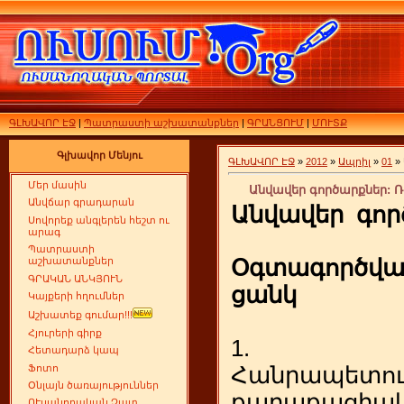
ԳԼԽԱՎՈՐ ԷՋ
|
Պատրաստի աշխատանքներ
|
ԳՐԱՆՑՈՒՄ
|
ՄՈՒՏՔ
Գլխավոր Մենյու
ԳԼԽԱՎՈՐ ԷՋ
»
2012
»
Ապրիլ
»
01
»
Մեր մասին
Անվավեր գործարքներ: Ռ
Անվճար գրադարան
Անվավեր գոր
Սովորեք անգլերեն հեշտ ու
արագ
Պատրաստի
Օգտագործվ
աշխատանքներ
ԳՐԱԿԱՆ ԱՆԿՅՈՒՆ
ցանկ
Կայքերի հղումներ
Աշխատեք գումար!!!
Հյուրերի գիրք
1. Հ
Հետադարձ կապ
Ֆոտո
Հանրապետու
Օնլայն ծառայություններ
քաղաքացիա
ՈՒսանողական Չատ