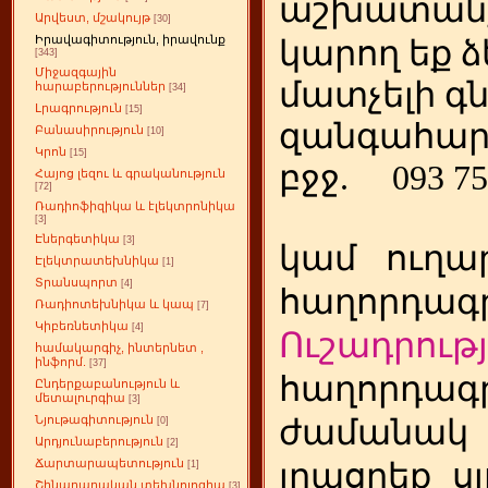
աշխատանք
Արվեստ, մշակույթ
[30]
Իրավագիտություն, իրավունք
կարող եք ձ
[343]
Միջազգային
մատչելի գ
հարաբերություններ
[34]
Լրագրություն
[15]
զանգահար
Բանասիրություն
[10]
Կրոն
[15]
բջջ.
093 75
Հայոց լեզու և գրականություն
[72]
Ռադիոֆիզիկա և էլեկտրոնիկա
[3]
Էներգետիկա
[3]
կամ
ուղա
Էլեկտրատեխնիկա
[1]
Տրանսպորտ
[4]
հաղորդագր
Ռադիոտեխնիկա և կապ
[7]
Կիբեռնետիկա
[4]
Ուշադրությ
համակարգիչ, ինտերնետ ,
ինֆորմ.
[37]
հաղորդագր
Ընդերքաբանություն և
մետալուրգիա
[3]
Նյութագիտություն
ժամանակ
[0]
Արդյունաբերություն
[2]
Ճարտարապետություն
լրացրեք
ս
[1]
Շինարարական տեխնոլոգիա
[3]