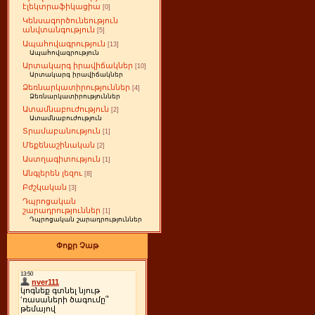
էլեկտրաֆիկացիա
[0]
Կենսագործունեություն
անվտանգություն
[5]
Ապահովագրություն
[13]
Ապահովագրություն
Արտակարգ իրավիճակներ
[10]
Արտակարգ իրավիճակներ
Ձեռնարկատիրություններ
[4]
Ձեռնարկատիրություններ
Ատամնաբուժություն
[2]
Ատամնաբուժություն
Տրամաբանություն
[1]
Մեքենաշինական
[2]
Աստղագիտություն
[1]
Անգլերեն լեզու
[8]
Բժշկական
[3]
Դպրոցական
շարադրություններ
[1]
Դպրոցական շարադրություններ
Փոքր Չաթ