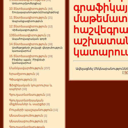
[11]
Առևտուր(կոմերցիա)
գրաֆիկայ
10.Տնտեսագիտություն
[44]
Շուկայաբանություն(Մարքեթինգ)
մաթեմատի
11.Տնտեսագիտություն
[21]
Ապրանքագիտություն
հաշվեգր
12.Տնտեսագիտություն
[12]
Վիճակագրություն
13Տնտեսագիտություն
[3]
աշխատան
Ապահովագրական գործ
14.Տնտեսագիտություն
[16]
Առժեթղթերի շուկայի վերլուծություն
կատարում
կառավարում
15.Տնտեսագիտություն
[19]
Բիզնես պլան: Բիզնեսի
կառավարում
Մանկավարժություն
Ավելացնել Մեկնաբանությունն
[157]
[
Գ
Երաժշտություն
[4]
Գծագրություն
[0]
Ֆիզիկական կուլտուրա և
սպորտ
[10]
Գյուղատնտեսություն
[10]
Գյուղատնտեսական
մեքենաներ և սարքեր
[0]
Բույսերի պաշպանություն
[11]
Անասնաբուծություն
[1]
Անասնաբուժություն
[0]
Գյուղատնտեսության