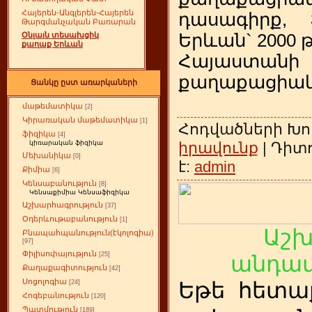
Հայերեն-Անգլերեն-Հայերեն
դասագիրք, 
Թարգմանչական Բառարան
Երևան` 2000 թ
Օնլայն տեսախցիկ
քաղաք Երևան
Հայաստանի
քաղաքացիակա
Ցանկը ըստ առարկաների
մաթեմատիկա
[2]
Կիրառական մաթեմատիկա
[1]
Հոդվածների Խո
ֆիզիկա
[4]
իրավունք
| Դիտո
կիռարական ֆիզիկա
Մեխանիկա
[0]
է:
admin
Քիմիա
[6]
Կենսաբանություն
[8]
Կենսաքիմիա Կենսաֆիզիկա
Աշխարհագրություն
[37]
Օդերևութաբանություն
[1]
Աշ
Բնապահպանություն(էկոլոգիա)
[97]
Փիլիսոփայություն
[25]
անդամ
Քաղաքագիտություն
[42]
Սոցոլոգիա
Եթե
ետա
[24]
հ
Հոգեբանություն
[120]
Պատմություն
[189]