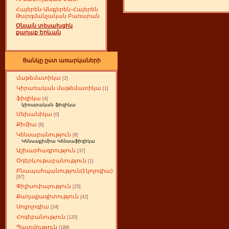
Հայերեն-Անգլերեն-Հայերեն
Թարգմանչական Բառարան
Օնլայն տեսախցիկ
քաղաք Երևան
Ցանկը ըստ առարկաների
մաթեմատիկա
[2]
Կիրառական մաթեմատիկա
[1]
ֆիզիկա
[4]
կիռարական ֆիզիկա
Մեխանիկա
[0]
Քիմիա
[6]
Կենսաբանություն
[8]
Կենսաքիմիա Կենսաֆիզիկա
Աշխարհագրություն
[37]
Օդերևութաբանություն
[1]
Բնապահպանություն(էկոլոգիա)
[97]
Փիլիսոփայություն
[25]
Քաղաքագիտություն
[42]
Սոցոլոգիա
[24]
Հոգեբանություն
[120]
Պատմություն
[189]