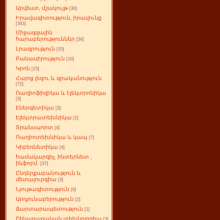
Արվեստ, մշակույթ
[30]
Իրավագիտություն, իրավունք
[343]
Միջազգային
հարաբերություններ
[34]
Լրագրություն
[15]
Բանասիրություն
[10]
Կրոն
[15]
Հայոց լեզու և գրականություն
[72]
Ռադիոֆիզիկա և էլեկտրոնիկա
[3]
Էներգետիկա
[3]
Էլեկտրատեխնիկա
[1]
Տրանսպորտ
[4]
Ռադիոտեխնիկա և կապ
[7]
Կիբեռնետիկա
[4]
համակարգիչ, ինտերնետ ,
ինֆորմ.
[37]
Ընդերքաբանություն և
մետալուրգիա
[3]
Նյութագիտություն
[0]
Արդյունաբերություն
[2]
Ճարտարապետություն
[1]
Շինարարական տեխնոլոգիա
[3]