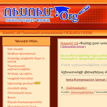
ԳԼԽԱՎՈՐ ԷՋ
|
Պատրաստի աշխատանքներ
|
ԳՐԱՆՑՈՒՄ
|
ՄՈՒՏՔ
Գլխավոր Մենյու
Ցանկը ըստ առ
ԳԼԽԱՎՈՐ ԷՋ
»
[
Ավելացնել նյութ
]
Մեր մասին
Անվճար գրադարան
Այս բաժնում կգտնեք տվյալ առար
Սովորեք անգլերեն հեշտ ու
Կուրսային և դիպլոմային աշխա
արագ
Բոլոր աշխատանքները
Պատրաստի
աշխատանքներ
Աշխատանքի վերաբերյալ մ
ԳՐԱԿԱՆ ԱՆԿՅՈՒՆ
Կայքերի հղումներ
tema-Kompesacion larman 
Աշխատեք գումար!!!
A
...
Մանրամասն »
Հյուրերի գիրք
Բաժին:
Էլեկտրատեխնիկա
| Դիտումնե
Հետադարձ կապ
Ֆոտո
Օնլայն ծառայություններ
ՈՒսանողական Չատ