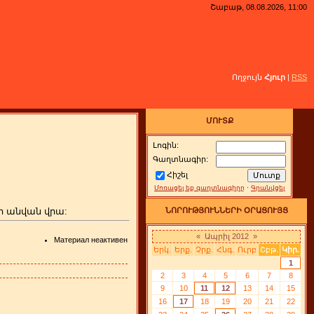
Շաբաթ, 08.08.2026, 11:00
Ողջույն
Հյուր
|
RSS
ՄՈՒՏՔ
Լոգին:
Գաղտնագիր:
Հիշել
Մոռացել եք գաղտնագիրը
·
Գրանվցել
ի անվան վրա:
ՆՈՐՈՒԹՅՈՒՆՆԵՐԻ ՕՐԱՑՈՒՅՑ
«
Ապրիլ 2012
»
Материал неактивен
Երկ.
Երք.
Չրք.
Հնգ.
Ուրբ
Շբթ.
Կիր.
1
2
3
4
5
6
7
8
9
10
11
12
13
14
15
16
17
18
19
20
21
22