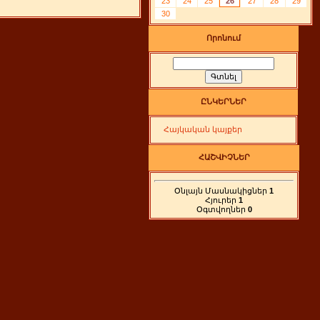
23
24
25
26
27
28
29
30
Որոնում
ԸՆԿԵՐՆԵՐ
Հայկական կայքեր
ՀԱՇՎԻՉՆԵՐ
Օնլայն Մասնակիցներ
1
Հյուրեր
1
Օգտվողներ
0