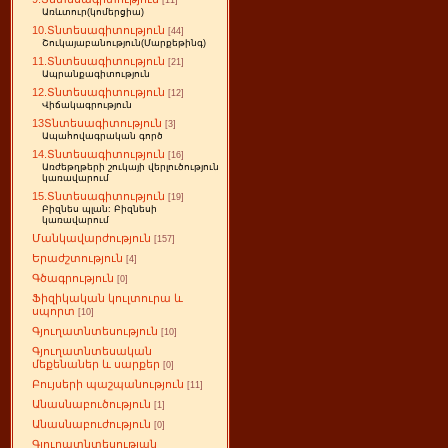
[11]
Առևտուր(կոմերցիա)
10.Տնտեսագիտություն
[44]
Շուկայաբանություն(Մարքեթինգ)
11.Տնտեսագիտություն
[21]
Ապրանքագիտություն
12.Տնտեսագիտություն
[12]
Վիճակագրություն
13Տնտեսագիտություն
[3]
Ապահովագրական գործ
14.Տնտեսագիտություն
[16]
Առժեթղթերի շուկայի վերլուծություն
կառավարում
15.Տնտեսագիտություն
[19]
Բիզնես պլան: Բիզնեսի
կառավարում
Մանկավարժություն
[157]
Երաժշտություն
[4]
Գծագրություն
[0]
Ֆիզիկական կուլտուրա և
սպորտ
[10]
Գյուղատնտեսություն
[10]
Գյուղատնտեսական
մեքենաներ և սարքեր
[0]
Բույսերի պաշպանություն
[11]
Անասնաբուծություն
[1]
Անասնաբուժություն
[0]
Գյուղատնտեսության