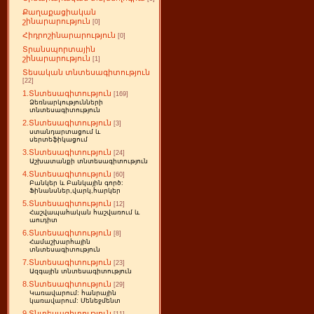
Քաղաքացիական
շինարարություն
[0]
Հիդրոշինարարություն
[0]
Տրանսպորտային
շինարարություն
[1]
Տեսական տնտեսագիտություն
[22]
1.Տնտեսագիտություն
[169]
Ձեռնարկությունների
տնտեսագիտություն
2.Տնտեսագիտություն
[3]
ստանդարտացում և
սերտեֆիկացում
3.Տնտեսագիտություն
[24]
Աշխատանքի տնտեսագիտություն
4.Տնտեսագիտություն
[60]
Բանկեր և Բանկային գործ:
Ֆինանսներ,վարկ,հարկեր
5.Տնտեսագիտություն
[12]
Հաշվապահական հաշվառում և
աուդիտ
6.Տնտեսագիտություն
[8]
Համաշխարհային
տնտեսագիտություն
7.Տնտեսագիտություն
[23]
Ազգային տնտեսագիտություն
8.Տնտեսագիտություն
[29]
Կառավարում: հանրային
կառավարում: Մենեջմենտ
9.Տնտեսագիտություն