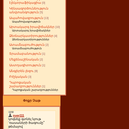
էլեկտրաֆիկացիա
[0]
Կենսագործունեություն
անվտանգություն
[5]
Ապահովագրություն
[13]
Ապահովագրություն
Արտակարգ իրավիճակներ
[10]
Արտակարգ իրավիճակներ
Ձեռնարկատիրություններ
[4]
Ձեռնարկատիրություններ
Ատամնաբուժություն
[2]
Ատամնաբուժություն
Տրամաբանություն
[1]
Մեքենաշինական
[2]
Աստղագիտություն
[1]
Անգլերեն լեզու
[8]
Բժշկական
[3]
Դպրոցական
շարադրություններ
[1]
Դպրոցական շարադրություններ
Փոքր Չաթ