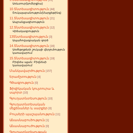
[11]
Առևտուր(կոմերցիա)
10.Տնտեսագիտություն
[44]
Շուկայաբանություն(Մարքեթինգ)
11.Տնտեսագիտություն
[21]
Ապրանքագիտություն
12.Տնտեսագիտություն
[12]
Վիճակագրություն
13Տնտեսագիտություն
[3]
Ապահովագրական գործ
14.Տնտեսագիտություն
[16]
Առժեթղթերի շուկայի վերլուծություն
կառավարում
15.Տնտեսագիտություն
[19]
Բիզնես պլան: Բիզնեսի
կառավարում
Մանկավարժություն
[157]
Երաժշտություն
[4]
Գծագրություն
[0]
Ֆիզիկական կուլտուրա և
սպորտ
[10]
Գյուղատնտեսություն
[10]
Գյուղատնտեսական
մեքենաներ և սարքեր
[0]
Բույսերի պաշպանություն
[11]
Անասնաբուծություն
[1]
Անասնաբուժություն
[0]
Գյուղատնտեսության