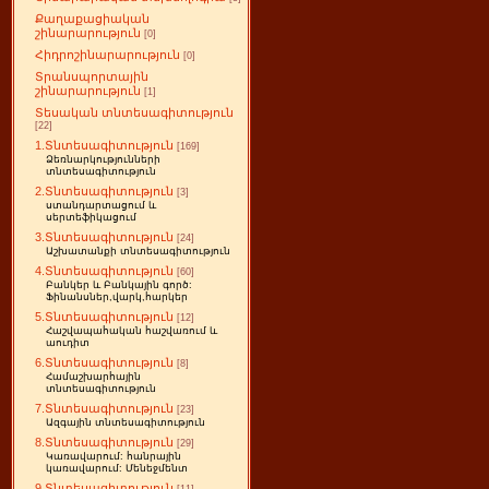
Քաղաքացիական
շինարարություն
[0]
Հիդրոշինարարություն
[0]
Տրանսպորտային
շինարարություն
[1]
Տեսական տնտեսագիտություն
[22]
1.Տնտեսագիտություն
[169]
Ձեռնարկությունների
տնտեսագիտություն
2.Տնտեսագիտություն
[3]
ստանդարտացում և
սերտեֆիկացում
3.Տնտեսագիտություն
[24]
Աշխատանքի տնտեսագիտություն
4.Տնտեսագիտություն
[60]
Բանկեր և Բանկային գործ:
Ֆինանսներ,վարկ,հարկեր
5.Տնտեսագիտություն
[12]
Հաշվապահական հաշվառում և
աուդիտ
6.Տնտեսագիտություն
[8]
Համաշխարհային
տնտեսագիտություն
7.Տնտեսագիտություն
[23]
Ազգային տնտեսագիտություն
8.Տնտեսագիտություն
[29]
Կառավարում: հանրային
կառավարում: Մենեջմենտ
9.Տնտեսագիտություն