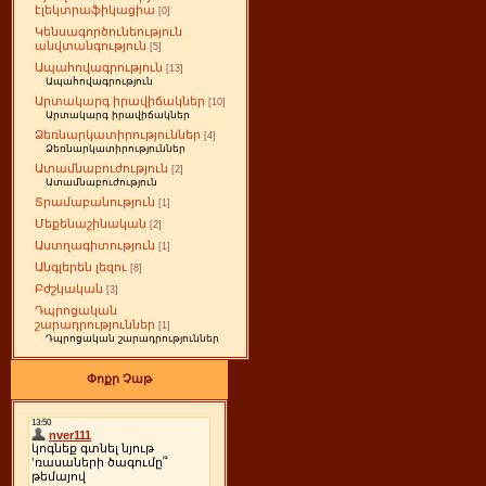
էլեկտրաֆիկացիա
[0]
Կենսագործունեություն
անվտանգություն
[5]
Ապահովագրություն
[13]
Ապահովագրություն
Արտակարգ իրավիճակներ
[10]
Արտակարգ իրավիճակներ
Ձեռնարկատիրություններ
[4]
Ձեռնարկատիրություններ
Ատամնաբուժություն
[2]
Ատամնաբուժություն
Տրամաբանություն
[1]
Մեքենաշինական
[2]
Աստղագիտություն
[1]
Անգլերեն լեզու
[8]
Բժշկական
[3]
Դպրոցական
շարադրություններ
[1]
Դպրոցական շարադրություններ
Փոքր Չաթ