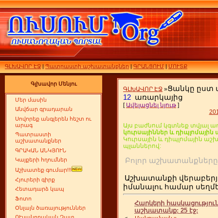
ԳԼԽԱՎՈՐ ԷՋ
|
Պատրաստի աշխատանքներ
|
ԳՐԱՆՑՈՒՄ
|
ՄՈՒՏՔ
Գլխավոր Մենյու
Ցանկը ըստ
ԳԼԽԱՎՈՐ ԷՋ
»
12
առարկայից
Մեր մասին
[
Ավելացնել նյութ
]
Անվճար գրադարան
20
Սովորեք անգլերեն հեշտ ու
արագ
Այս բաժնում կգտնեք տվյալ ա
կուրսայիններ և դիպլոմայի
Պատրաստի
Կուրսային և դիպլոմային ա
աշխատանքներ
պլաններով:
ԳՐԱԿԱՆ ԱՆԿՅՈՒՆ
Բոլոր աշխատանքն
Կայքերի հղումներ
Աշխատեք գումար!!!
Աշխատանքի վերաբերյ
Հյուրերի գիրք
իմանալու համար սեղ
Հետադարձ կապ
Ֆոտո
Հարկերի հասկացություն
Օնլայն ծառայություններ
աշխատանք: 25 էջ:
ՈՒսանողական Չատ
<
...
Մանրամասն »