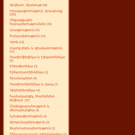
Արվեստ, մշակույթ
[30]
Իրավագիտություն, իրավունք
[343]
Միջազգային
հարաբերություններ
[34]
Լրագրություն
[15]
Բանասիրություն
[10]
Կրոն
[15]
Հայոց լեզու և գրականություն
[72]
Ռադիոֆիզիկա և էլեկտրոնիկա
[3]
Էներգետիկա
[3]
Էլեկտրատեխնիկա
[1]
Տրանսպորտ
[4]
Ռադիոտեխնիկա և կապ
[7]
Կիբեռնետիկա
[4]
համակարգիչ, ինտերնետ ,
ինֆորմ.
[37]
Ընդերքաբանություն և
մետալուրգիա
[3]
Նյութագիտություն
[0]
Արդյունաբերություն
[2]
Ճարտարապետություն
[1]
Շինարարական տեխնոլոգիա
[3]