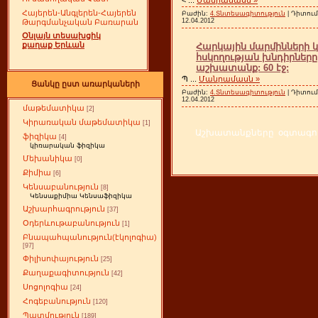
Հայերեն-Անգլերեն-Հայերեն
Բաժին:
4.Տնտեսագիտություն
| Դիտում
12.04.2012
Թարգմանչական Բառարան
Օնլայն տեսախցիկ
քաղաք Երևան
Հարկային մարմինների կ
հսկողության խնդիրները 
աշխատանք: 60 էջ:
Պ
...
Մանրամասն »
Ցանկը ըստ առարկաների
Բաժին:
4.Տնտեսագիտություն
| Դիտում
12.04.2012
մաթեմատիկա
[2]
Կիրառական մաթեմատիկա
[1]
Աշխատանքները օգտագործ
ֆիզիկա
[4]
կիռարական ֆիզիկա
Մեխանիկա
[0]
Քիմիա
[6]
Կենսաբանություն
[8]
Կենսաքիմիա Կենսաֆիզիկա
Աշխարհագրություն
[37]
Օդերևութաբանություն
[1]
Բնապահպանություն(էկոլոգիա)
[97]
Փիլիսոփայություն
[25]
Քաղաքագիտություն
[42]
Սոցոլոգիա
[24]
Հոգեբանություն
[120]
Պատմություն
[189]