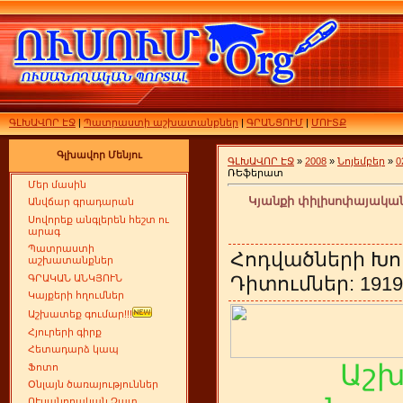
ԳԼԽԱՎՈՐ ԷՋ
|
Պատրաստի աշխատանքներ
|
ԳՐԱՆՑՈՒՄ
|
ՄՈՒՏՔ
Գլխավոր Մենյու
ԳԼԽԱՎՈՐ ԷՋ
»
2008
»
Նոյեմբեր
»
0
ՌԵֆերատ
Մեր մասին
Կյանքի փիլիսոփայական
Անվճար գրադարան
Սովորեք անգլերեն հեշտ ու
արագ
Պատրաստի
Հոդվածների Խո
աշխատանքներ
ԳՐԱԿԱՆ ԱՆԿՅՈՒՆ
Դիտումներ: 1919 
Կայքերի հղումներ
Աշխատեք գումար!!!
Հյուրերի գիրք
Հետադարձ կապ
Աշ
Ֆոտո
Օնլայն ծառայություններ
ՈՒսանողական Չատ