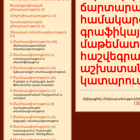
ճարտարա
Քաղաքացիական
շինարարություն
[0]
Հիդրոշինարարություն
համակարգ
[0]
Տրանսպորտային
շինարարություն
[1]
գրաֆիկայ
Տեսական տնտեսագիտություն
[22]
մաթեմատի
1.Տնտեսագիտություն
[169]
Ձեռնարկությունների
տնտեսագիտություն
հաշվեգր
2.Տնտեսագիտություն
[3]
ստանդարտացում և
սերտեֆիկացում
աշխատան
3.Տնտեսագիտություն
[24]
Աշխատանքի տնտեսագիտություն
կատարում
4.Տնտեսագիտություն
[60]
Բանկեր և Բանկային գործ:
Ֆինանսներ,վարկ,հարկեր
5.Տնտեսագիտություն
[12]
Հաշվապահական հաշվառում և
աուդիտ
Ավելացնել Մեկնաբանությունն
[
Գ
6.Տնտեսագիտություն
[8]
Համաշխարհային
տնտեսագիտություն
7.Տնտեսագիտություն
[23]
Ազգային տնտեսագիտություն
8.Տնտեսագիտություն
[29]
Կառավարում: հանրային
կառավարում: Մենեջմենտ
9.Տնտեսագիտություն