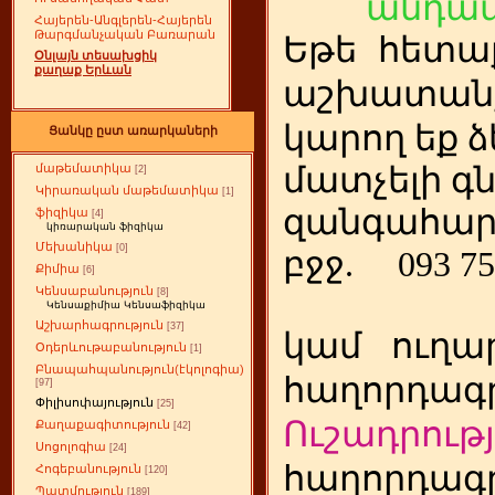
անդամ
Հայերեն-Անգլերեն-Հայերեն
Թարգմանչական Բառարան
Եթե
ետա
հ
Օնլայն տեսախցիկ
քաղաք Երևան
աշխատանք
կարող եք ձ
Ցանկը ըստ առարկաների
մատչելի գ
մաթեմատիկա
[2]
Կիրառական մաթեմատիկա
[1]
զանգահար
ֆիզիկա
[4]
կիռարական ֆիզիկա
Մեխանիկա
[0]
բջջ.
093 75
Քիմիա
[6]
Կենսաբանություն
[8]
Կենսաքիմիա Կենսաֆիզիկա
Աշխարհագրություն
[37]
կամ
ուղա
Օդերևութաբանություն
[1]
Բնապահպանություն(էկոլոգիա)
հաղորդագր
[97]
Փիլիսոփայություն
[25]
Ուշադրությ
Քաղաքագիտություն
[42]
Սոցոլոգիա
[24]
հաղորդագր
Հոգեբանություն
[120]
Պատմություն
[189]