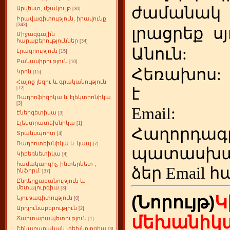
ժամանակ
Արվեստ, մշակույթ
[30]
Իրավագիտություն, իրավունք
[343]
լրացրեք
ս
Միջազգային
հարաբերություններ
[34]
Անուն:
Լրագրություն
[15]
Բանասիրություն
[10]
Հեռախոս
Կրոն
[15]
Հայոց լեզու և գրականություն
է
[72]
Ռադիոֆիզիկա և էլեկտրոնիկա
[3]
Emai
Էներգետիկա
[3]
Էլեկտրատեխնիկա
[1]
Հաղորդագ
Տրանսպորտ
[4]
Ռադիոտեխնիկա և կապ
[7]
պատասխա
Կիբեռնետիկա
[4]
համակարգիչ, ինտերնետ ,
ձեր
Email հ
ինֆորմ.
[37]
Ընդերքաբանություն և
մետալուրգիա
[3]
(Նորույթ)
Կ
Նյութագիտություն
[0]
Արդյունաբերություն
[2]
մեխանիկա
Ճարտարապետություն
[1]
Շինարարական տեխնոլոգիա
[3]