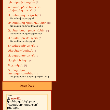
էլեկտրաֆիկացիա
[0]
Կենսագործունեություն
անվտանգություն
[5]
Ապահովագրություն
[13]
Ապահովագրություն
Արտակարգ իրավիճակներ
[10]
Արտակարգ իրավիճակներ
Ձեռնարկատիրություններ
[4]
Ձեռնարկատիրություններ
Ատամնաբուժություն
[2]
Ատամնաբուժություն
Տրամաբանություն
[1]
Մեքենաշինական
[2]
Աստղագիտություն
[1]
Անգլերեն լեզու
[8]
Բժշկական
[3]
Դպրոցական
շարադրություններ
[1]
Դպրոցական շարադրություններ
Փոքր Չաթ