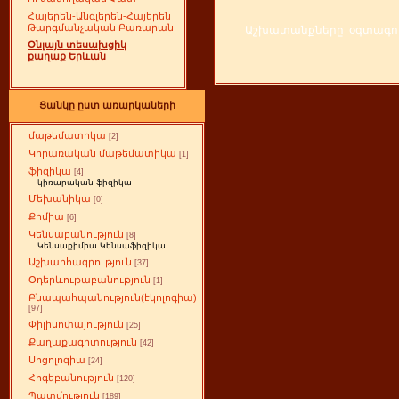
Հայերեն-Անգլերեն-Հայերեն
Թարգմանչական Բառարան
Աշխատանքները օգտագործ
Օնլայն տեսախցիկ
քաղաք Երևան
Ցանկը ըստ առարկաների
մաթեմատիկա
[2]
Կիրառական մաթեմատիկա
[1]
ֆիզիկա
[4]
կիռարական ֆիզիկա
Մեխանիկա
[0]
Քիմիա
[6]
Կենսաբանություն
[8]
Կենսաքիմիա Կենսաֆիզիկա
Աշխարհագրություն
[37]
Օդերևութաբանություն
[1]
Բնապահպանություն(էկոլոգիա)
[97]
Փիլիսոփայություն
[25]
Քաղաքագիտություն
[42]
Սոցոլոգիա
[24]
Հոգեբանություն
[120]
Պատմություն
[189]