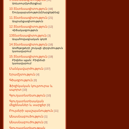
[11]
Առևտուր(կոմերցիա)
10.Տնտեսագիտություն
[44]
Շուկայաբանություն(Մարքեթինգ)
11.Տնտեսագիտություն
[21]
Ապրանքագիտություն
12.Տնտեսագիտություն
[12]
Վիճակագրություն
13Տնտեսագիտություն
[3]
Ապահովագրական գործ
14.Տնտեսագիտություն
[16]
Առժեթղթերի շուկայի վերլուծություն
կառավարում
15.Տնտեսագիտություն
[19]
Բիզնես պլան: Բիզնեսի
կառավարում
Մանկավարժություն
[157]
Երաժշտություն
[4]
Գծագրություն
[0]
Ֆիզիկական կուլտուրա և
սպորտ
[10]
Գյուղատնտեսություն
[10]
Գյուղատնտեսական
մեքենաներ և սարքեր
[0]
Բույսերի պաշպանություն
[11]
Անասնաբուծություն
[1]
Անասնաբուժություն
[0]
Գյուղատնտեսության