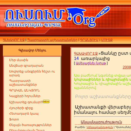
ԳԼԽԱՎՈՐ ԷՋ
|
Պատրաստի աշխատանքներ
|
ԳՐԱՆՑՈՒՄ
|
ՄՈՒՏՔ
Գլխավոր Մենյու
Ցանկը ըստ
ԳԼԽԱՎՈՐ ԷՋ
»
14
առարկայից
Մեր մասին
[
Ավելացնել նյութ
]
Անվճար գրադարան
2008
Սովորեք անգլերեն հեշտ ու
արագ
Այս բաժնում կգտնեք տվյալ ա
կուրսայիններ և դիպլոմայի
Պատրաստի
Կուրսային և դիպլոմային ա
աշխատանքներ
պլաններով:
ԳՐԱԿԱՆ ԱՆԿՅՈՒՆ
Բոլոր աշխատանքն
Կայքերի հղումներ
Աշխատեք գումար!!!
Աշխատանքի վերաբերյ
Հյուրերի գիրք
իմանալու համար սեղ
Հետադարձ կապ
Ֆոտո
Անասնաբուժություն
Օնլայն ծառայություններ
Բաժին:
Կենսաբանություն
| Դիտումներ
ՈՒսանողական Չատ