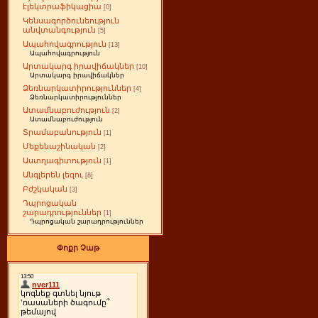
էլեկտրաֆիկացիա
[0]
Կենսագործունեություն
անվտանգություն
[5]
Ապահովագրություն
[13]
Ապահովագրություն
Արտակարգ իրավիճակներ
[10]
Արտակարգ իրավիճակներ
Ձեռնարկատիրություններ
[4]
Ձեռնարկատիրություններ
Ատամնաբուժություն
[2]
Ատամնաբուժություն
Տրամաբանություն
[1]
Մեքենաշինական
[2]
Աստղագիտություն
[1]
Անգլերեն լեզու
[8]
Բժշկական
[3]
Դպրոցական
շարադրություններ
[1]
Դպրոցական շարադրություններ
Փոքր Չաթ