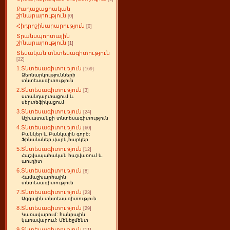
Քաղաքացիական
շինարարություն
[0]
Հիդրոշինարարություն
[0]
Տրանսպորտային
շինարարություն
[1]
Տեսական տնտեսագիտություն
[22]
1.Տնտեսագիտություն
[169]
Ձեռնարկությունների
տնտեսագիտություն
2.Տնտեսագիտություն
[3]
ստանդարտացում և
սերտեֆիկացում
3.Տնտեսագիտություն
[24]
Աշխատանքի տնտեսագիտություն
4.Տնտեսագիտություն
[60]
Բանկեր և Բանկային գործ:
Ֆինանսներ,վարկ,հարկեր
5.Տնտեսագիտություն
[12]
Հաշվապահական հաշվառում և
աուդիտ
6.Տնտեսագիտություն
[8]
Համաշխարհային
տնտեսագիտություն
7.Տնտեսագիտություն
[23]
Ազգային տնտեսագիտություն
8.Տնտեսագիտություն
[29]
Կառավարում: հանրային
կառավարում: Մենեջմենտ
9.Տնտեսագիտություն