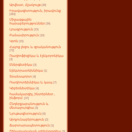
Արվեստ, մշակույթ
[30]
Իրավագիտություն, իրավունք
[343]
Միջազգային
հարաբերություններ
[34]
Լրագրություն
[15]
Բանասիրություն
[10]
Կրոն
[15]
Հայոց լեզու և գրականություն
[72]
Ռադիոֆիզիկա և էլեկտրոնիկա
[3]
Էներգետիկա
[3]
Էլեկտրատեխնիկա
[1]
Տրանսպորտ
[4]
Ռադիոտեխնիկա և կապ
[7]
Կիբեռնետիկա
[4]
համակարգիչ, ինտերնետ ,
ինֆորմ.
[37]
Ընդերքաբանություն և
մետալուրգիա
[3]
Նյութագիտություն
[0]
Արդյունաբերություն
[2]
Ճարտարապետություն
[1]
Շինարարական տեխնոլոգիա
[3]