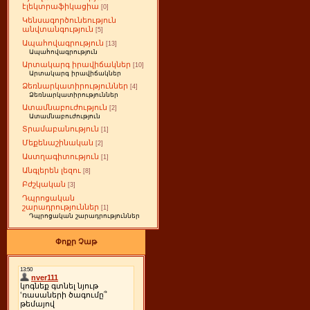
էլեկտրաֆիկացիա
[0]
Կենսագործունեություն
անվտանգություն
[5]
Ապահովագրություն
[13]
Ապահովագրություն
Արտակարգ իրավիճակներ
[10]
Արտակարգ իրավիճակներ
Ձեռնարկատիրություններ
[4]
Ձեռնարկատիրություններ
Ատամնաբուժություն
[2]
Ատամնաբուժություն
Տրամաբանություն
[1]
Մեքենաշինական
[2]
Աստղագիտություն
[1]
Անգլերեն լեզու
[8]
Բժշկական
[3]
Դպրոցական
շարադրություններ
[1]
Դպրոցական շարադրություններ
Փոքր Չաթ