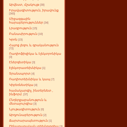
Արվեստ, մշակույթ
[30]
Իրավագիտություն, իրավունք
[343]
Միջազգային
հարաբերություններ
[34]
Լրագրություն
[15]
Բանասիրություն
[10]
Կրոն
[15]
Հայոց լեզու և գրականություն
[72]
Ռադիոֆիզիկա և էլեկտրոնիկա
[3]
Էներգետիկա
[3]
Էլեկտրատեխնիկա
[1]
Տրանսպորտ
[4]
Ռադիոտեխնիկա և կապ
[7]
Կիբեռնետիկա
[4]
համակարգիչ, ինտերնետ ,
ինֆորմ.
[37]
Ընդերքաբանություն և
մետալուրգիա
[3]
Նյութագիտություն
[0]
Արդյունաբերություն
[2]
Ճարտարապետություն
[1]
Շինարարական տեխնոլոգիա
[3]