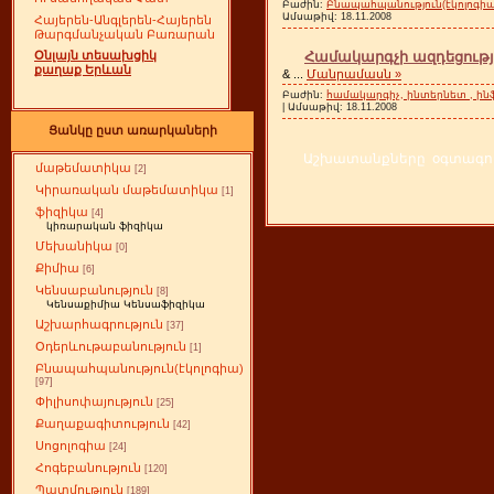
Բաժին:
Բնապահպանություն(էկոլոգիա
Ամսաթիվ:
18.11.2008
Հայերեն-Անգլերեն-Հայերեն
Թարգմանչական Բառարան
Համակարգչի ազդեցությո
Օնլայն տեսախցիկ
քաղաք Երևան
&
...
Մանրամասն »
Բաժին:
համակարգիչ, ինտերնետ , ին
| Ամսաթիվ:
18.11.2008
Ցանկը ըստ առարկաների
Աշխատանքները օգտագործ
մաթեմատիկա
[2]
Կիրառական մաթեմատիկա
[1]
ֆիզիկա
[4]
կիռարական ֆիզիկա
Մեխանիկա
[0]
Քիմիա
[6]
Կենսաբանություն
[8]
Կենսաքիմիա Կենսաֆիզիկա
Աշխարհագրություն
[37]
Օդերևութաբանություն
[1]
Բնապահպանություն(էկոլոգիա)
[97]
Փիլիսոփայություն
[25]
Քաղաքագիտություն
[42]
Սոցոլոգիա
[24]
Հոգեբանություն
[120]
Պատմություն
[189]