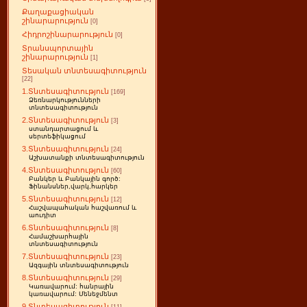
Քաղաքացիական
շինարարություն
[0]
Հիդրոշինարարություն
[0]
Տրանսպորտային
շինարարություն
[1]
Տեսական տնտեսագիտություն
[22]
1.Տնտեսագիտություն
[169]
Ձեռնարկությունների
տնտեսագիտություն
2.Տնտեսագիտություն
[3]
ստանդարտացում և
սերտեֆիկացում
3.Տնտեսագիտություն
[24]
Աշխատանքի տնտեսագիտություն
4.Տնտեսագիտություն
[60]
Բանկեր և Բանկային գործ:
Ֆինանսներ,վարկ,հարկեր
5.Տնտեսագիտություն
[12]
Հաշվապահական հաշվառում և
աուդիտ
6.Տնտեսագիտություն
[8]
Համաշխարհային
տնտեսագիտություն
7.Տնտեսագիտություն
[23]
Ազգային տնտեսագիտություն
8.Տնտեսագիտություն
[29]
Կառավարում: հանրային
կառավարում: Մենեջմենտ
9.Տնտեսագիտություն