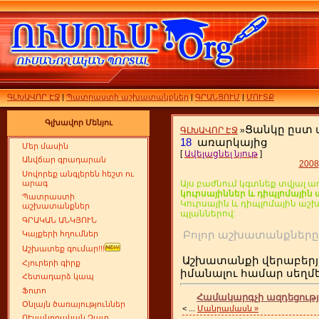
ԳԼԽԱՎՈՐ ԷՋ
|
Պատրաստի աշխատանքներ
|
ԳՐԱՆՑՈՒՄ
|
ՄՈՒՏՔ
Գլխավոր Մենյու
Ցանկը ըստ
ԳԼԽԱՎՈՐ ԷՋ
»
18
առարկայից
Մեր մասին
[
Ավելացնել նյութ
]
Անվճար գրադարան
2008
Սովորեք անգլերեն հեշտ ու
արագ
Այս բաժնում կգտնեք տվյալ ա
կուրսայիններ և դիպլոմայի
Պատրաստի
Կուրսային և դիպլոմային ա
աշխատանքներ
պլաններով:
ԳՐԱԿԱՆ ԱՆԿՅՈՒՆ
Բոլոր աշխատանքն
Կայքերի հղումներ
Աշխատեք գումար!!!
Աշխատանքի վերաբերյ
Հյուրերի գիրք
իմանալու համար սեղ
Հետադարձ կապ
Ֆոտո
Համակարգչի ազդեցությո
Օնլայն ծառայություններ
<
...
Մանրամասն »
ՈՒսանողական Չատ