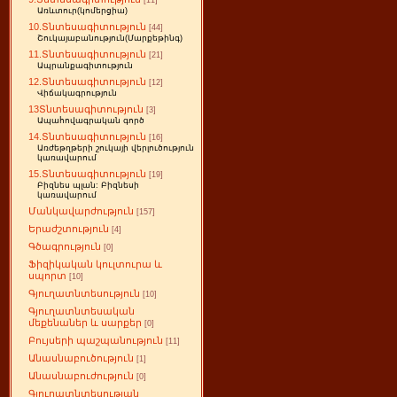
[11]
Առևտուր(կոմերցիա)
10.Տնտեսագիտություն
[44]
Շուկայաբանություն(Մարքեթինգ)
11.Տնտեսագիտություն
[21]
Ապրանքագիտություն
12.Տնտեսագիտություն
[12]
Վիճակագրություն
13Տնտեսագիտություն
[3]
Ապահովագրական գործ
14.Տնտեսագիտություն
[16]
Առժեթղթերի շուկայի վերլուծություն
կառավարում
15.Տնտեսագիտություն
[19]
Բիզնես պլան: Բիզնեսի
կառավարում
Մանկավարժություն
[157]
Երաժշտություն
[4]
Գծագրություն
[0]
Ֆիզիկական կուլտուրա և
սպորտ
[10]
Գյուղատնտեսություն
[10]
Գյուղատնտեսական
մեքենաներ և սարքեր
[0]
Բույսերի պաշպանություն
[11]
Անասնաբուծություն
[1]
Անասնաբուժություն
[0]
Գյուղատնտեսության