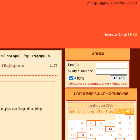
Հինգշաբթի, 06.08.2026, 23:13
Ողջույն
Հյուր
|
RSS
ՄՈՒՏՔ
ունեության մեջ: ՌԵֆերատ
Լոգին:
ջ: ՌԵֆերատ
11:55
Գաղտնագիր:
Հիշել
Մոռացել եք գաղտնագիրը
·
Գրանվցել
ՆՈՐՈՒԹՅՈՒՆՆԵՐԻ ՕՐԱՑՈՒՅՑ
«
Նոյեմբեր 2008
»
րզապես զանգահարեք
Երկ.
Երք.
Չրք.
Հնգ.
Ուրբ
Շբթ.
Կիր.
1
2
3
4
5
6
7
8
9
10
11
12
13
14
15
16
17
18
19
20
21
22
23