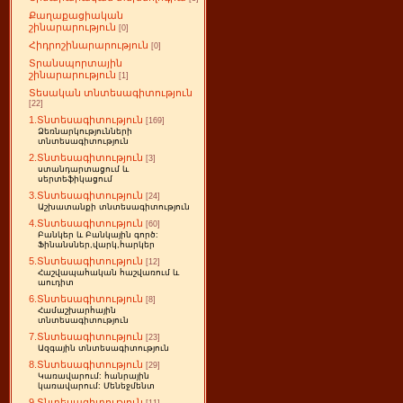
Քաղաքացիական
շինարարություն
[0]
Հիդրոշինարարություն
[0]
Տրանսպորտային
շինարարություն
[1]
Տեսական տնտեսագիտություն
[22]
1.Տնտեսագիտություն
[169]
Ձեռնարկությունների
տնտեսագիտություն
2.Տնտեսագիտություն
[3]
ստանդարտացում և
սերտեֆիկացում
3.Տնտեսագիտություն
[24]
Աշխատանքի տնտեսագիտություն
4.Տնտեսագիտություն
[60]
Բանկեր և Բանկային գործ:
Ֆինանսներ,վարկ,հարկեր
5.Տնտեսագիտություն
[12]
Հաշվապահական հաշվառում և
աուդիտ
6.Տնտեսագիտություն
[8]
Համաշխարհային
տնտեսագիտություն
7.Տնտեսագիտություն
[23]
Ազգային տնտեսագիտություն
8.Տնտեսագիտություն
[29]
Կառավարում: հանրային
կառավարում: Մենեջմենտ
9.Տնտեսագիտություն