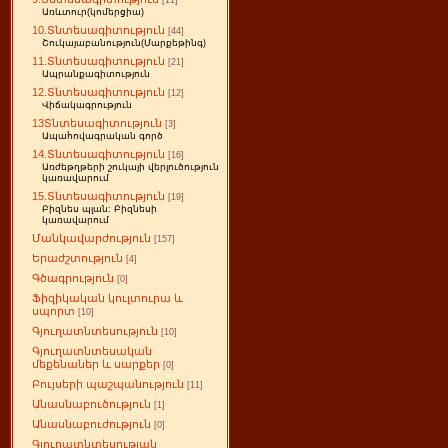
[11]
Առևտուր(կոմերցիա)
10.Տնտեսագիտություն
[44]
Շուկայաբանություն(Մարքեթինգ)
11.Տնտեսագիտություն
[21]
Ապրանքագիտություն
12.Տնտեսագիտություն
[12]
Վիճակագրություն
13Տնտեսագիտություն
[3]
Ապահովագրական գործ
14.Տնտեսագիտություն
[16]
Առժեթղթերի շուկայի վերլուծություն
կառավարում
15.Տնտեսագիտություն
[19]
Բիզնես պլան: Բիզնեսի
կառավարում
Մանկավարժություն
[157]
Երաժշտություն
[4]
Գծագրություն
[0]
Ֆիզիկական կուլտուրա և
սպորտ
[10]
Գյուղատնտեսություն
[10]
Գյուղատնտեսական
մեքենաներ և սարքեր
[0]
Բույսերի պաշպանություն
[11]
Անասնաբուծություն
[1]
Անասնաբուժություն
[0]
Գյուղատնտեսության