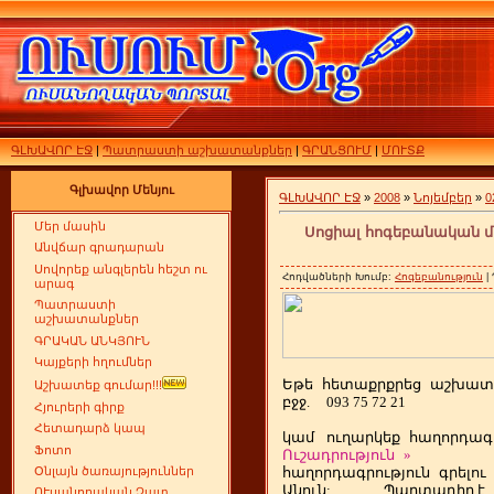
ԳԼԽԱՎՈՐ ԷՋ
|
Պատրաստի աշխատանքներ
|
ԳՐԱՆՑՈՒՄ
|
ՄՈՒՏՔ
Գլխավոր Մենյու
ԳԼԽԱՎՈՐ ԷՋ
»
2008
»
Նոյեմբեր
»
0
Մեր մասին
Սոցիալ հոգեբանական մ
Անվճար գրադարան
Սովորեք անգլերեն հեշտ ու
Հոդվածների Խումբ:
Հոգեբանություն
|
արագ
Պատրաստի
աշխատանքներ
ԳՐԱԿԱՆ ԱՆԿՅՈՒՆ
Կայքերի հղումներ
Եթե
ետաքրքրեց
աշխատ
հ
Աշխատեք գումար!!!
բջջ.
093 75 72 21
Հյուրերի գիրք
Հետադարձ կապ
կամ
ուղարկեք
հաղորդագր
Ֆոտո
Ուշադրություն
»
հաղորդագրություն
գրելու
Օնլայն ծառայություններ
Անուն:
Պարտադիր է
ՈՒսանողական Չատ