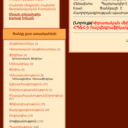
Հեռախոս
:
Պարտադիր է
Հայերեն-Անգլերեն-Հայերեն
Email:
Ցանկալի
է
Թարգմանչական Բառարան
Հաղորդագրության պատա
Օնլայն տեսախցիկ
քաղաք Երևան
(Նորույթ)
Կիրառական մե
ՀՊՃՀ-ի հաշվեգրաֆիկա
Ցանկը ըստ առարկաների
մաթեմատիկա
[2]
Կիրառական մաթեմատիկա
[1]
ֆիզիկա
[4]
կիռարական ֆիզիկա
Մեխանիկա
[0]
Քիմիա
[6]
Կենսաբանություն
[8]
Կենսաքիմիա Կենսաֆիզիկա
Աշխարհագրություն
[37]
Օդերևութաբանություն
[1]
Բնապահպանություն(էկոլոգիա)
[97]
Փիլիսոփայություն
[25]
Քաղաքագիտություն
[42]
Սոցոլոգիա
[24]
Հոգեբանություն
[120]
Պատմություն
[189]