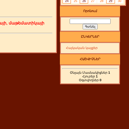
24
25
26
27
28
29
30
Որոնում
յի, մաթեմատիկայի
ԸՆԿԵՐՆԵՐ
Հայկական կայքեր
ՀԱՇՎԻՉՆԵՐ
Օնլայն Մասնակիցներ
1
Հյուրեր
1
Օգտվողներ
0