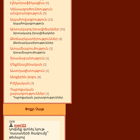
էլեկտրաֆիկացիա
[0]
Կենսագործունեություն
անվտանգություն
[5]
Ապահովագրություն
[13]
Ապահովագրություն
Արտակարգ իրավիճակներ
[10]
Արտակարգ իրավիճակներ
Ձեռնարկատիրություններ
[4]
Ձեռնարկատիրություններ
Ատամնաբուժություն
[2]
Ատամնաբուժություն
Տրամաբանություն
[1]
Մեքենաշինական
[2]
Աստղագիտություն
[1]
Անգլերեն լեզու
[8]
Բժշկական
[3]
Դպրոցական
շարադրություններ
[1]
Դպրոցական շարադրություններ
Փոքր Չաթ