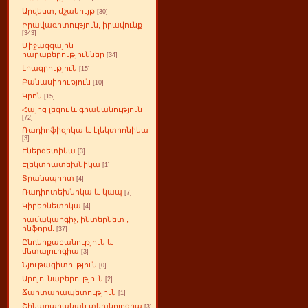
Արվեստ, մշակույթ
[30]
Իրավագիտություն, իրավունք
[343]
Միջազգային
հարաբերություններ
[34]
Լրագրություն
[15]
Բանասիրություն
[10]
Կրոն
[15]
Հայոց լեզու և գրականություն
[72]
Ռադիոֆիզիկա և էլեկտրոնիկա
[3]
Էներգետիկա
[3]
Էլեկտրատեխնիկա
[1]
Տրանսպորտ
[4]
Ռադիոտեխնիկա և կապ
[7]
Կիբեռնետիկա
[4]
համակարգիչ, ինտերնետ ,
ինֆորմ.
[37]
Ընդերքաբանություն և
մետալուրգիա
[3]
Նյութագիտություն
[0]
Արդյունաբերություն
[2]
Ճարտարապետություն
[1]
Շինարարական տեխնոլոգիա
[3]