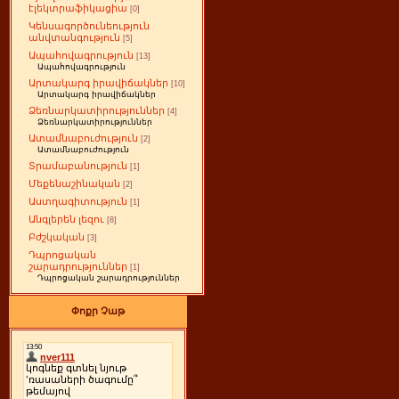
էլեկտրաֆիկացիա
[0]
Կենսագործունեություն
անվտանգություն
[5]
Ապահովագրություն
[13]
Ապահովագրություն
Արտակարգ իրավիճակներ
[10]
Արտակարգ իրավիճակներ
Ձեռնարկատիրություններ
[4]
Ձեռնարկատիրություններ
Ատամնաբուժություն
[2]
Ատամնաբուժություն
Տրամաբանություն
[1]
Մեքենաշինական
[2]
Աստղագիտություն
[1]
Անգլերեն լեզու
[8]
Բժշկական
[3]
Դպրոցական
շարադրություններ
[1]
Դպրոցական շարադրություններ
Փոքր Չաթ