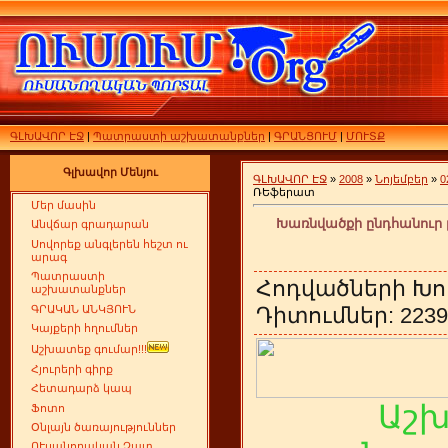
ԳԼԽԱՎՈՐ ԷՋ
|
Պատրաստի աշխատանքներ
|
ԳՐԱՆՑՈՒՄ
|
ՄՈՒՏՔ
Գլխավոր Մենյու
ԳԼԽԱՎՈՐ ԷՋ
»
2008
»
Նոյեմբեր
»
0
ՌԵֆերատ
Մեր մասին
Խառնվածքի ընդհանուր
Անվճար գրադարան
Սովորեք անգլերեն հեշտ ու
արագ
Պատրաստի
Հոդվածների Խո
աշխատանքներ
ԳՐԱԿԱՆ ԱՆԿՅՈՒՆ
Դիտումներ: 2239 
Կայքերի հղումներ
Աշխատեք գումար!!!
Հյուրերի գիրք
Հետադարձ կապ
Աշ
Ֆոտո
Օնլայն ծառայություններ
ՈՒսանողական Չատ