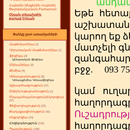
անդամ
Հայերեն-Անգլերեն-Հայերեն
Թարգմանչական Բառարան
Եթե
ետա
հ
Օնլայն տեսախցիկ
քաղաք Երևան
աշխատանք
կարող եք ձ
Ցանկը ըստ առարկաների
մատչելի գ
մաթեմատիկա
[2]
Կիրառական մաթեմատիկա
[1]
զանգահար
ֆիզիկա
[4]
կիռարական ֆիզիկա
Մեխանիկա
[0]
բջջ.
093 75
Քիմիա
[6]
Կենսաբանություն
[8]
Կենսաքիմիա Կենսաֆիզիկա
Աշխարհագրություն
[37]
կամ
ուղա
Օդերևութաբանություն
[1]
Բնապահպանություն(էկոլոգիա)
հաղորդագր
[97]
Փիլիսոփայություն
[25]
Ուշադրությ
Քաղաքագիտություն
[42]
Սոցոլոգիա
[24]
հաղորդագր
Հոգեբանություն
[120]
Պատմություն
[189]