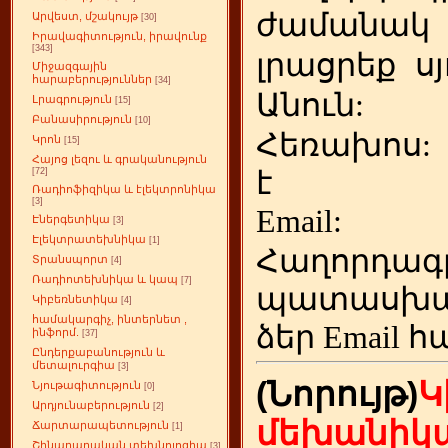
ժամանակ
Արվեստ, մշակույթ
[30]
Իրավագիտություն, իրավունք
[343]
լրացրեք
ս
Միջազգային
հարաբերություններ
[34]
Անուն:
Լրագրություն
[15]
Բանասիրություն
[10]
Հեռախոս
Կրոն
[15]
Հայոց լեզու և գրականություն
է
[72]
Ռադիոֆիզիկա և էլեկտրոնիկա
[3]
Emai
Էներգետիկա
[3]
Էլեկտրատեխնիկա
[1]
Հաղորդագ
Տրանսպորտ
[4]
Ռադիոտեխնիկա և կապ
[7]
պատասխա
Կիբեռնետիկա
[4]
համակարգիչ, ինտերնետ ,
ձեր
Email հ
ինֆորմ.
[37]
Ընդերքաբանություն և
մետալուրգիա
[3]
(Նորույթ)
Կ
Նյութագիտություն
[0]
Արդյունաբերություն
[2]
մեխանիկա
Ճարտարապետություն
[1]
Շինարարական տեխնոլոգիա
[3]