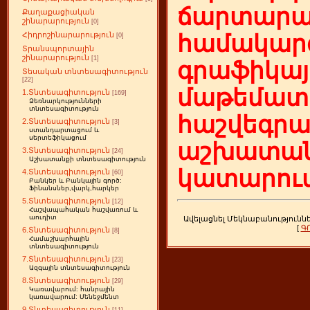
ճարտարա
Քաղաքացիական
շինարարություն
[0]
Հիդրոշինարարություն
համակարգ
[0]
Տրանսպորտային
շինարարություն
[1]
գրաֆիկայ
Տեսական տնտեսագիտություն
[22]
մաթեմատի
1.Տնտեսագիտություն
[169]
Ձեռնարկությունների
տնտեսագիտություն
հաշվեգր
2.Տնտեսագիտություն
[3]
ստանդարտացում և
սերտեֆիկացում
աշխատան
3.Տնտեսագիտություն
[24]
Աշխատանքի տնտեսագիտություն
կատարում
4.Տնտեսագիտություն
[60]
Բանկեր և Բանկային գործ:
Ֆինանսներ,վարկ,հարկեր
5.Տնտեսագիտություն
[12]
Հաշվապահական հաշվառում և
աուդիտ
Ավելացնել Մեկնաբանությունն
[
Գ
6.Տնտեսագիտություն
[8]
Համաշխարհային
տնտեսագիտություն
7.Տնտեսագիտություն
[23]
Ազգային տնտեսագիտություն
8.Տնտեսագիտություն
[29]
Կառավարում: հանրային
կառավարում: Մենեջմենտ
9.Տնտեսագիտություն