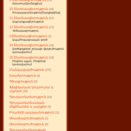
[11]
Առևտուր(կոմերցիա)
10.Տնտեսագիտություն
[44]
Շուկայաբանություն(Մարքեթինգ)
11.Տնտեսագիտություն
[21]
Ապրանքագիտություն
12.Տնտեսագիտություն
[12]
Վիճակագրություն
13Տնտեսագիտություն
[3]
Ապահովագրական գործ
14.Տնտեսագիտություն
[16]
Առժեթղթերի շուկայի վերլուծություն
կառավարում
15.Տնտեսագիտություն
[19]
Բիզնես պլան: Բիզնեսի
կառավարում
Մանկավարժություն
[157]
Երաժշտություն
[4]
Գծագրություն
[0]
Ֆիզիկական կուլտուրա և
սպորտ
[10]
Գյուղատնտեսություն
[10]
Գյուղատնտեսական
մեքենաներ և սարքեր
[0]
Բույսերի պաշպանություն
[11]
Անասնաբուծություն
[1]
Անասնաբուժություն
[0]
Գյուղատնտեսության