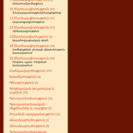
[11]
Առևտուր(կոմերցիա)
10.Տնտեսագիտություն
[44]
Շուկայաբանություն(Մարքեթինգ)
11.Տնտեսագիտություն
[21]
Ապրանքագիտություն
12.Տնտեսագիտություն
[12]
Վիճակագրություն
13Տնտեսագիտություն
[3]
Ապահովագրական գործ
14.Տնտեսագիտություն
[16]
Առժեթղթերի շուկայի վերլուծություն
կառավարում
15.Տնտեսագիտություն
[19]
Բիզնես պլան: Բիզնեսի
կառավարում
Մանկավարժություն
[157]
Երաժշտություն
[4]
Գծագրություն
[0]
Ֆիզիկական կուլտուրա և
սպորտ
[10]
Գյուղատնտեսություն
[10]
Գյուղատնտեսական
մեքենաներ և սարքեր
[0]
Բույսերի պաշպանություն
[11]
Անասնաբուծություն
[1]
Անասնաբուժություն
[0]
Գյուղատնտեսության