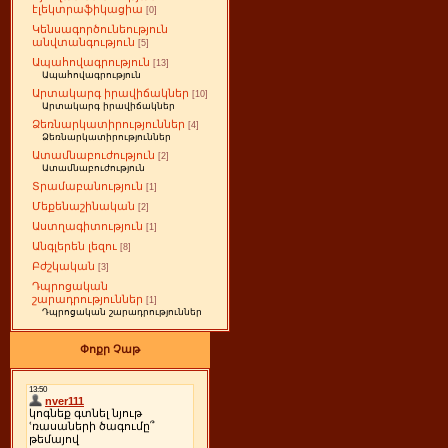
էլեկտրաֆիկացիա
[0]
Կենսագործունեություն
անվտանգություն
[5]
Ապահովագրություն
[13]
Ապահովագրություն
Արտակարգ իրավիճակներ
[10]
Արտակարգ իրավիճակներ
Ձեռնարկատիրություններ
[4]
Ձեռնարկատիրություններ
Ատամնաբուժություն
[2]
Ատամնաբուժություն
Տրամաբանություն
[1]
Մեքենաշինական
[2]
Աստղագիտություն
[1]
Անգլերեն լեզու
[8]
Բժշկական
[3]
Դպրոցական
շարադրություններ
[1]
Դպրոցական շարադրություններ
Փոքր Չաթ