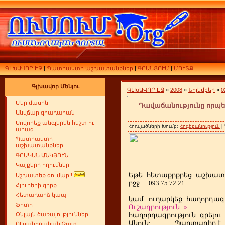
ԳԼԽԱՎՈՐ ԷՋ
|
Պատրաստի աշխատանքներ
|
ԳՐԱՆՑՈՒՄ
|
ՄՈՒՏՔ
Գլխավոր Մենյու
ԳԼԽԱՎՈՐ ԷՋ
»
2008
»
Նոյեմբեր
»
0
Մեր մասին
Դավաճանությունը որպ
Անվճար գրադարան
Սովորեք անգլերեն հեշտ ու
Հոդվածների Խումբ:
Հոգեբանություն
|
արագ
Պատրաստի
աշխատանքներ
ԳՐԱԿԱՆ ԱՆԿՅՈՒՆ
Կայքերի հղումներ
Եթե
ետաքրքրեց
աշխատ
հ
Աշխատեք գումար!!!
բջջ.
093 75 72 21
Հյուրերի գիրք
Հետադարձ կապ
կամ
ուղարկեք
հաղորդագր
Ֆոտո
Ուշադրություն
»
հաղորդագրություն
գրելու
Օնլայն ծառայություններ
Անուն:
Պարտադիր է
ՈՒսանողական Չատ