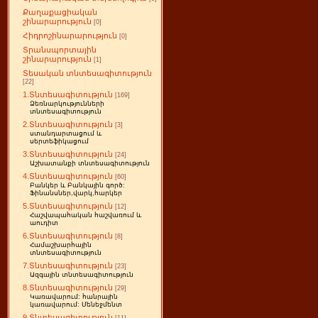
Քաղաքացիական
շինարարություն
[0]
Հիդրոշինարարություն
[0]
Տրանսպորտային
շինարարություն
[1]
Տեսական տնտեսագիտություն
[22]
1.Տնտեսագիտություն
[169]
Ձեռնարկությունների
տնտեսագիտություն
2.Տնտեսագիտություն
[3]
ստանդարտացում և
սերտեֆիկացում
3.Տնտեսագիտություն
[24]
Աշխատանքի տնտեսագիտություն
4.Տնտեսագիտություն
[60]
Բանկեր և Բանկային գործ:
Ֆինանսներ,վարկ,հարկեր
5.Տնտեսագիտություն
[12]
Հաշվապահական հաշվառում և
աուդիտ
6.Տնտեսագիտություն
[8]
Համաշխարհային
տնտեսագիտություն
7.Տնտեսագիտություն
[23]
Ազգային տնտեսագիտություն
8.Տնտեսագիտություն
[29]
Կառավարում: հանրային
կառավարում: Մենեջմենտ
9.Տնտեսագիտություն