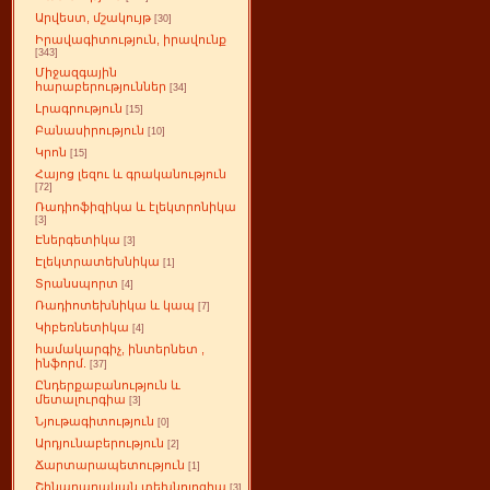
Արվեստ, մշակույթ
[30]
Իրավագիտություն, իրավունք
[343]
Միջազգային
հարաբերություններ
[34]
Լրագրություն
[15]
Բանասիրություն
[10]
Կրոն
[15]
Հայոց լեզու և գրականություն
[72]
Ռադիոֆիզիկա և էլեկտրոնիկա
[3]
Էներգետիկա
[3]
Էլեկտրատեխնիկա
[1]
Տրանսպորտ
[4]
Ռադիոտեխնիկա և կապ
[7]
Կիբեռնետիկա
[4]
համակարգիչ, ինտերնետ ,
ինֆորմ.
[37]
Ընդերքաբանություն և
մետալուրգիա
[3]
Նյութագիտություն
[0]
Արդյունաբերություն
[2]
Ճարտարապետություն
[1]
Շինարարական տեխնոլոգիա
[3]