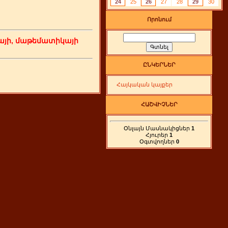
24
25
26
27
28
29
30
Որոնում
յի, մաթեմատիկայի
ԸՆԿԵՐՆԵՐ
Հայկական կայքեր
ՀԱՇՎԻՉՆԵՐ
Օնլայն Մասնակիցներ
1
Հյուրեր
1
Օգտվողներ
0