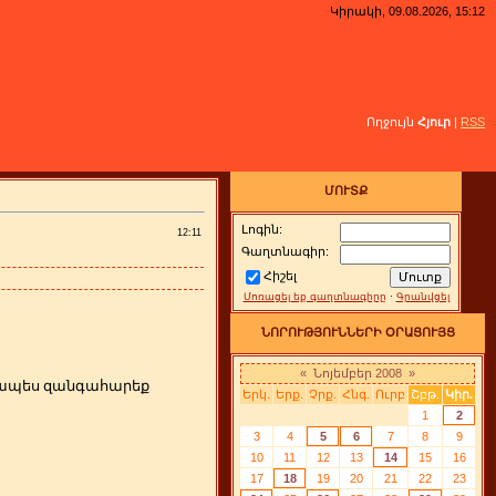
Կիրակի, 09.08.2026, 15:12
Ողջույն
Հյուր
|
RSS
ՄՈՒՏՔ
Լոգին:
12:11
Գաղտնագիր:
Հիշել
Մոռացել եք գաղտնագիրը
·
Գրանվցել
ՆՈՐՈՒԹՅՈՒՆՆԵՐԻ ՕՐԱՑՈՒՅՑ
«
Նոյեմբեր 2008
»
րզապես զանգահարեք
Երկ.
Երք.
Չրք.
Հնգ.
Ուրբ
Շբթ.
Կիր.
1
2
3
4
5
6
7
8
9
10
11
12
13
14
15
16
17
18
19
20
21
22
23