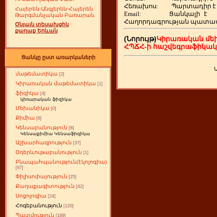
Հեռախոս
:
Պարտադիր է
Հայերեն-Անգլերեն-Հայերեն
Email:
Ցանկալի
է
Թարգմանչական Բառարան
Հաղորդագրության պատա
Օնլայն տեսախցիկ
քաղաք Երևան
(Նորույթ)
Կիրառական մե
ՀՊՃՀ-ի հաշվեգրաֆիկա
Ցանկը ըստ առարկաների
մաթեմատիկա
[2]
Կիրառական մաթեմատիկա
[1]
ֆիզիկա
[4]
կիռարական ֆիզիկա
Մեխանիկա
[0]
Քիմիա
[6]
Կենսաբանություն
[8]
Կենսաքիմիա Կենսաֆիզիկա
Աշխարհագրություն
[37]
Օդերևութաբանություն
[1]
Բնապահպանություն(էկոլոգիա)
[97]
Փիլիսոփայություն
[25]
Քաղաքագիտություն
[42]
Սոցոլոգիա
[24]
Հոգեբանություն
[120]
Պատմություն
[189]