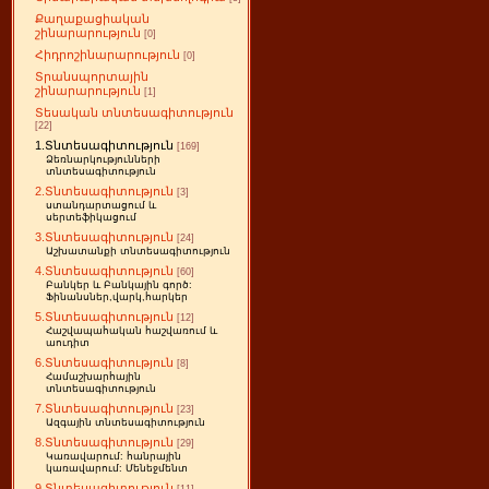
Քաղաքացիական
շինարարություն
[0]
Հիդրոշինարարություն
[0]
Տրանսպորտային
շինարարություն
[1]
Տեսական տնտեսագիտություն
[22]
1.Տնտեսագիտություն
[169]
Ձեռնարկությունների
տնտեսագիտություն
2.Տնտեսագիտություն
[3]
ստանդարտացում և
սերտեֆիկացում
3.Տնտեսագիտություն
[24]
Աշխատանքի տնտեսագիտություն
4.Տնտեսագիտություն
[60]
Բանկեր և Բանկային գործ:
Ֆինանսներ,վարկ,հարկեր
5.Տնտեսագիտություն
[12]
Հաշվապահական հաշվառում և
աուդիտ
6.Տնտեսագիտություն
[8]
Համաշխարհային
տնտեսագիտություն
7.Տնտեսագիտություն
[23]
Ազգային տնտեսագիտություն
8.Տնտեսագիտություն
[29]
Կառավարում: հանրային
կառավարում: Մենեջմենտ
9.Տնտեսագիտություն