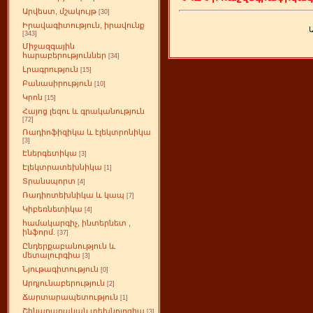
Արվեստ, մշակույթ
[30]
Իրավագիտություն, իրավունք
[343]
Միջազգային
հարաբերություններ
[34]
Լրագրություն
[15]
Բանասիրություն
[10]
Կրոն
[15]
Հայոց լեզու և գրականություն
[72]
Ռադիոֆիզիկա և էլեկտրոնիկա
[3]
Էներգետիկա
[3]
Էլեկտրատեխնիկա
[1]
Տրանսպորտ
[4]
Ռադիոտեխնիկա և կապ
[7]
Կիբեռնետիկա
[4]
համակարգիչ, ինտերնետ ,
ինֆորմ.
[37]
Ընդերքաբանություն և
մետալուրգիա
[3]
Նյութագիտություն
[0]
Արդյունաբերություն
[2]
Ճարտարապետություն
[1]
Շինարարական տեխնոլոգիա
[3]