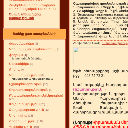
Օգտագործված գրականության 
Հայերեն-Անգլերեն-Հայերեն
1. Հայաստանում Փոքր և միջի
Թարգմանչական Բառարան
2. ՀՀ օրենքը ՙՓոքր և միջին ձ
Օնլայն տեսախցիկ
3. “Экономика и статистика малых фи
քաղաք Երևան
4. Адамов В.Е. “Факторный индексный
5. Արմեն Մկրտչյան, ՙՓոքր 
թերությունները՚, ՙՀայաստան. ֆի
6. Գրիգոր Հայրապետյան, ՙՆ
Հանրապետությունում՚, ՙՀայաստա
Ցանկը ըստ առարկաների
7. Հայաստանի փոքր և միջին ձե
Հոդվածների Խումբ:
1.Տնտեսագիտությ
մաթեմատիկա
[2]
Կիրառական մաթեմատիկա
[1]
ֆիզիկա
[4]
կիռարական ֆիզիկա
Մեխանիկա
[0]
Քիմիա
[6]
Եթե
ետաքրքրեց
աշխատ
հ
բջջ.
093 75 72 21
Կենսաբանություն
[8]
Կենսաքիմիա Կենսաֆիզիկա
Աշխարհագրություն
կամ
ուղարկեք
հաղորդագր
[37]
Ուշադրություն
»
Օդերևութաբանություն
[1]
հաղորդագրություն
գրելու
Բնապահպանություն(էկոլոգիա)
Անուն:
Պարտադիր է
[97]
Հեռախոս
:
Պարտադիր է
Փիլիսոփայություն
[25]
Email:
Ցանկալի
է
Քաղաքագիտություն
[42]
Հաղորդագրության պատա
Սոցոլոգիա
[24]
Հոգեբանություն
(Նորույթ)
Կիրառական մե
[120]
ՀՊՃՀ-ի հաշվեգրաֆիկա
Պատմություն
[189]