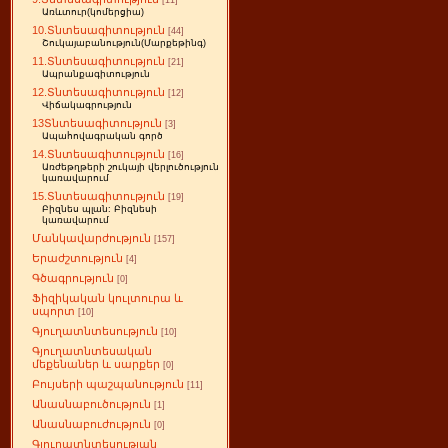
[11]
Առևտուր(կոմերցիա)
10.Տնտեսագիտություն
[44]
Շուկայաբանություն(Մարքեթինգ)
11.Տնտեսագիտություն
[21]
Ապրանքագիտություն
12.Տնտեսագիտություն
[12]
Վիճակագրություն
13Տնտեսագիտություն
[3]
Ապահովագրական գործ
14.Տնտեսագիտություն
[16]
Առժեթղթերի շուկայի վերլուծություն
կառավարում
15.Տնտեսագիտություն
[19]
Բիզնես պլան: Բիզնեսի
կառավարում
Մանկավարժություն
[157]
Երաժշտություն
[4]
Գծագրություն
[0]
Ֆիզիկական կուլտուրա և
սպորտ
[10]
Գյուղատնտեսություն
[10]
Գյուղատնտեսական
մեքենաներ և սարքեր
[0]
Բույսերի պաշպանություն
[11]
Անասնաբուծություն
[1]
Անասնաբուժություն
[0]
Գյուղատնտեսության