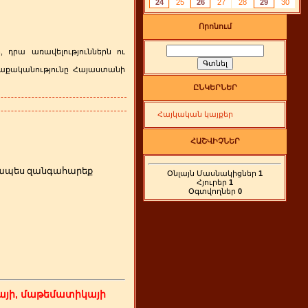
24
25
26
27
28
29
30
Որոնում
 դրա առավելություններն ու
ղաքականությունը Հայաստանի
ԸՆԿԵՐՆԵՐ
Հայկական կայքեր
ՀԱՇՎԻՉՆԵՐ
րզապես զանգահարեք
Օնլայն Մասնակիցներ
1
Հյուրեր
1
Օգտվողներ
0
յի, մաթեմատիկայի