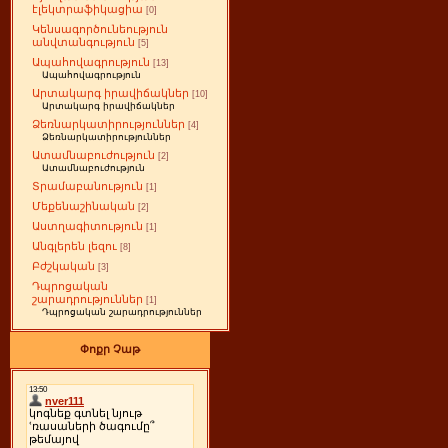
էլեկտրաֆիկացիա
[0]
Կենսագործունեություն
անվտանգություն
[5]
Ապահովագրություն
[13]
Ապահովագրություն
Արտակարգ իրավիճակներ
[10]
Արտակարգ իրավիճակներ
Ձեռնարկատիրություններ
[4]
Ձեռնարկատիրություններ
Ատամնաբուժություն
[2]
Ատամնաբուժություն
Տրամաբանություն
[1]
Մեքենաշինական
[2]
Աստղագիտություն
[1]
Անգլերեն լեզու
[8]
Բժշկական
[3]
Դպրոցական
շարադրություններ
[1]
Դպրոցական շարադրություններ
Փոքր Չաթ