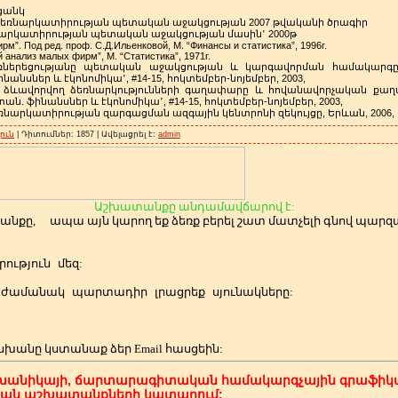
ցանկ
ն ձեռնարկատիրության պետական աջակցության 2007 թվականի ծրագիր
եռնարկատիրության պետական աջակցության մասին՚ 2000թ
рм”. Под ред. проф. С.Д.Ильенковой, М. “Финансы и статистика”, 1996г.
 анализ малых фирм”, М. “Статистика”, 1971г.
ձեռներեցությանը պետական աջակցության և կարգավորման համակարգը,
նանսներ և էկոնոմիկա՚, #14-15, հոկտեմբեր-նոյեմբեր, 2003,
որ ձևավորվող ձեռնարկությունների գաղափարը և հովանավորչական քա
ն. ֆինանսներ և էկոնոմիկա՚, #14-15, հոկտեմբեր-նոյեմբեր, 2003,
ռնարկատիրության զարգացման ազգային կենտրոնի զեկույցը, Երևան, 2006,
ուն
| Դիտումներ: 1857 | Ավելացրել է:
admin
Աշխատանքը անդամավճարով է:
անքը,
ապա այն կարող եք ձեռք բերել շատ մատչելի գնով պա
ություն
մեզ:
ժամանակ
պարտադիր
լրացրեք
սյունակները:
սխանը կստանաք ձեր
Email հասցեին:
խանիկայի, ճարտարագիտական համակարգչային գրաֆիկա
կան աշխատանքների կատարում: