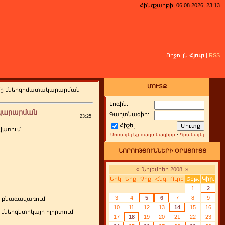
Հինգշաբթի, 06.08.2026, 23:13
Ողջույն
Հյուր
|
RSS
ՄՈՒՏՔ
ւմը էներգոմատակարարման
Լոգին:
ակարարման
Գաղտնագիր:
23:25
Հիշել
վառում
Մոռացել եք գաղտնագիրը
·
Գրանվցել
ՆՈՐՈՒԹՅՈՒՆՆԵՐԻ ՕՐԱՑՈՒՅՑ
«
Նոյեմբեր 2008
»
Երկ.
Երք.
Չրք.
Հնգ.
Ուրբ
Շբթ.
Կիր.
1
2
3
4
5
6
7
8
9
ն բնագավառում
10
11
12
13
14
15
16
էներգետիկայի ոլորտում
17
18
19
20
21
22
23