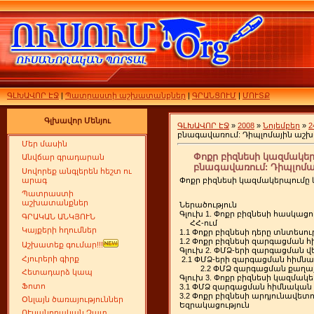
ԳԼԽԱՎՈՐ ԷՋ
|
Պատրաստի աշխատանքներ
|
ԳՐԱՆՑՈՒՄ
|
ՄՈՒՏՔ
Գլխավոր Մենյու
ԳԼԽԱՎՈՐ ԷՋ
»
2008
»
Նոյեմբեր
»
2
բնագավառում: Դիպլոմային ա
Մեր մասին
Փոքր բիզնեսի կազմակե
Անվճար գրադարան
բնագավառում: Դիպլոմ
Սովորեք անգլերեն հեշտ ու
Փոքր բիզնեսի կազմակերպումը
արագ
Պատրաստի
աշխատանքներ
Ներածություն
Գլուխ 1. Փոքր բիզնեսի հասկա
ԳՐԱԿԱՆ ԱՆԿՅՈՒՆ
ՀՀ-ում
Կայքերի հղումներ
1.1 Փոքր բիզնեսի դերը տնտեսու
1.2 Փոքր բիզնեսի զարգացման հ
Աշխատեք գումար!!!
Գլուխ 2. ՓՄՁ-երի զարգացման վե
Հյուրերի գիրք
2.1 ՓՄՁ-երի զարգացման հիմնա
2.2 ՓՄՁ զարգացման քաղաքա
Հետադարձ կապ
Գլուխ 3. Փոքր բիզնեսի կազմ
Ֆոտո
3.1 ՓՄՁ զարգացման հիմնական
3.2 Փոքր բիզնեսի արդյունավե
Օնլայն ծառայություններ
Եզրակացություն
ՈՒսանողական Չատ