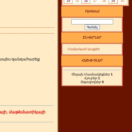
24
25
26
27
28
29
30
Որոնում
ԸՆԿԵՐՆԵՐ
Հայկական կայքեր
րզապես զանգահարեք
ՀԱՇՎԻՉՆԵՐ
Օնլայն Մասնակիցներ
1
Հյուրեր
1
Օգտվողներ
0
յի, մաթեմատիկայի