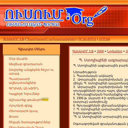
ԳԼԽԱՎՈՐ ԷՋ
|
Պատրաստի աշխատանքներ
|
ԳՐԱՆՑՈՒՄ
|
ՄՈՒՏՔ
Գլխավոր Մենյու
ԳԼԽԱՎՈՐ ԷՋ
»
2008
»
Նոյեմբեր
»
2
Մեր մասին
Պ. Ստոլիպինի ագրարայ
Անվճար գրադարան
Պ. Ստոլիպինի ագրարային բար
Սովորեք անգլերեն հեշտ ու
Ներածություն
արագ
1. Պատմական ակնարկ
Պատրաստի
2. Ա•րարային բարեփոխման շ
աշխատանքներ
մինչև Պ. Ստոլիպինի պաշտոնավ
3. Ա•րարային բարեփոխման հիմն
ԳՐԱԿԱՆ ԱՆԿՅՈՒՆ
•յուղացիների դուրս •ալու վերաբ
Կայքերի հղումներ
4. Գյուղացիական համայնքից •
5. 1906 թ. մարտի 4-ի օրինա•իծ
Աշխատեք գումար!!!
(օտրուբ) ստեղծումը
Հյուրերի գիրք
6. Գյուղացիների վերաբնակեցո
7. Պ. Ստոլիպինի ա•րարային բա
Հետադարձ կապ
Եզրակացություն
Ֆոտո
ՙՊ. Ա. Ստոլիպինի ա•րարային 
Օնլայն ծառայություններ
Oգտագործված գրականության 
ՈՒսանողական Չատ