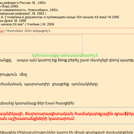
бы реформ в России. М., 1991г
-Йорк,1990г.
 и современность. Новосибирск, 1991г.
земеьная реформа”, М. 1963 г.
.А. Столипина в документах и публикациях конце ХIХ-начала ХХ века” М.1995
тья Дума” М. 1968
 начала XX век” ( Учебник ) М. 2006
ւն
| Դիտումներ: 2124 | Ավելացրել է:
Աշխատանքը անդամավճարով է:
անքը,
ապա այն կարող եք ձեռք բերել շատ մատչելի գնով պա
ություն
մեզ:
ժամանակ
պարտադիր
լրացրեք
սյունակները:
սխանը կստանաք ձեր
Email հասցեին:
խանիկայի, ճարտարագիտական համակարգչային գրաֆիկա
կան աշխատանքների կատարում:
Ավելացնել Մեկնաբանություններ կարող են միայն գրանցված մասնակիցները