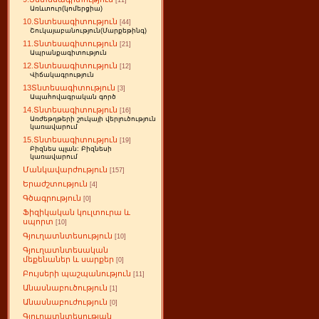
[11]
Առևտուր(կոմերցիա)
10.Տնտեսագիտություն
[44]
Շուկայաբանություն(Մարքեթինգ)
11.Տնտեսագիտություն
[21]
Ապրանքագիտություն
12.Տնտեսագիտություն
[12]
Վիճակագրություն
13Տնտեսագիտություն
[3]
Ապահովագրական գործ
14.Տնտեսագիտություն
[16]
Առժեթղթերի շուկայի վերլուծություն
կառավարում
15.Տնտեսագիտություն
[19]
Բիզնես պլան: Բիզնեսի
կառավարում
Մանկավարժություն
[157]
Երաժշտություն
[4]
Գծագրություն
[0]
Ֆիզիկական կուլտուրա և
սպորտ
[10]
Գյուղատնտեսություն
[10]
Գյուղատնտեսական
մեքենաներ և սարքեր
[0]
Բույսերի պաշպանություն
[11]
Անասնաբուծություն
[1]
Անասնաբուժություն
[0]
Գյուղատնտեսության