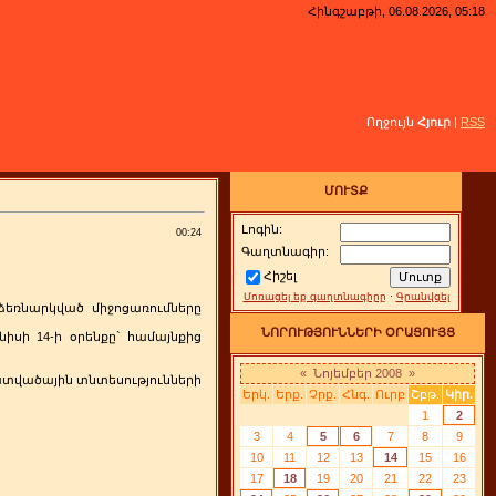
Հինգշաբթի, 06.08.2026, 05:18
Ողջույն
Հյուր
|
RSS
ՄՈՒՏՔ
Լոգին:
00:24
Գաղտնագիր:
Հիշել
Մոռացել եք գաղտնագիրը
·
Գրանվցել
ձեռնարկված միջոցառումները
ՆՈՐՈՒԹՅՈՒՆՆԵՐԻ ՕՐԱՑՈՒՅՑ
նիսի 14-ի օրենքը` համայնքից
«
Նոյեմբեր 2008
»
 հատվածային տնտեսությունների
Երկ.
Երք.
Չրք.
Հնգ.
Ուրբ
Շբթ.
Կիր.
1
2
3
4
5
6
7
8
9
10
11
12
13
14
15
16
17
18
19
20
21
22
23