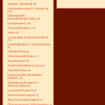
Արվեստ, մշակույթ
[30]
Իրավագիտություն, իրավունք
[343]
Միջազգային
հարաբերություններ
[34]
Լրագրություն
[15]
Բանասիրություն
[10]
Կրոն
[15]
Հայոց լեզու և գրականություն
[72]
Ռադիոֆիզիկա և էլեկտրոնիկա
[3]
Էներգետիկա
[3]
Էլեկտրատեխնիկա
[1]
Տրանսպորտ
[4]
Ռադիոտեխնիկա և կապ
[7]
Կիբեռնետիկա
[4]
համակարգիչ, ինտերնետ ,
ինֆորմ.
[37]
Ընդերքաբանություն և
մետալուրգիա
[3]
Նյութագիտություն
[0]
Արդյունաբերություն
[2]
Ճարտարապետություն
[1]
Շինարարական տեխնոլոգիա
[3]