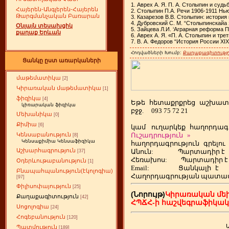
1. Аврех А. Я. П. А. Столыпин и судь
Հայերեն-Անգլերեն-Հայերեն
2. Столыпин П.А. Речи 1906-1911 Нью
Թարգմանչական Բառարան
3. Казарезов В.В. Столыпин: история
4. Дубровский С. М. “Столыпинскайа 
Օնլայն տեսախցիկ
5. Зайцева Л.И. ‘Аграрная реформа П
քաղաք Երևան
6. Аврех А. Я. «П. А. Столыпин и тре
7. В. А. Федоров “История России XIX
Հոդվածների Խումբ:
Քաղաքագիտությո
Ցանկը ըստ առարկաների
մաթեմատիկա
[2]
Կիրառական մաթեմատիկա
[1]
ֆիզիկա
[4]
Եթե
ետաքրքրեց
աշխատ
հ
կիռարական ֆիզիկա
բջջ.
093 75 72 21
Մեխանիկա
[0]
Քիմիա
[6]
կամ
ուղարկեք
հաղորդագր
Ուշադրություն
»
Կենսաբանություն
[8]
Կենսաքիմիա Կենսաֆիզիկա
հաղորդագրություն
գրելու
Աշխարհագրություն
Անուն:
Պարտադիր է
[37]
Հեռախոս
:
Պարտադիր է
Օդերևութաբանություն
[1]
Email:
Ցանկալի
է
Բնապահպանություն(էկոլոգիա)
Հաղորդագրության պատա
[97]
Փիլիսոփայություն
[25]
(Նորույթ)
Կիրառական մե
Քաղաքագիտություն
[42]
ՀՊՃՀ-ի հաշվեգրաֆիկա
Սոցոլոգիա
[24]
Հոգեբանություն
[120]
Պատմություն
[189]