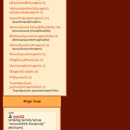
էլեկտրաֆիկացիա
[0]
Կենսագործունեություն
անվտանգություն
[5]
Ապահովագրություն
[13]
Ապահովագրություն
Արտակարգ իրավիճակներ
[10]
Արտակարգ իրավիճակներ
Ձեռնարկատիրություններ
[4]
Ձեռնարկատիրություններ
Ատամնաբուժություն
[2]
Ատամնաբուժություն
Տրամաբանություն
[1]
Մեքենաշինական
[2]
Աստղագիտություն
[1]
Անգլերեն լեզու
[8]
Բժշկական
[3]
Դպրոցական
շարադրություններ
[1]
Դպրոցական շարադրություններ
Փոքր Չաթ