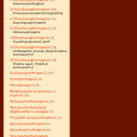
[11]
Առևտուր(կոմերցիա)
10.Տնտեսագիտություն
[44]
Շուկայաբանություն(Մարքեթինգ)
11.Տնտեսագիտություն
[21]
Ապրանքագիտություն
12.Տնտեսագիտություն
[12]
Վիճակագրություն
13Տնտեսագիտություն
[3]
Ապահովագրական գործ
14.Տնտեսագիտություն
[16]
Առժեթղթերի շուկայի վերլուծություն
կառավարում
15.Տնտեսագիտություն
[19]
Բիզնես պլան: Բիզնեսի
կառավարում
Մանկավարժություն
[157]
Երաժշտություն
[4]
Գծագրություն
[0]
Ֆիզիկական կուլտուրա և
սպորտ
[10]
Գյուղատնտեսություն
[10]
Գյուղատնտեսական
մեքենաներ և սարքեր
[0]
Բույսերի պաշպանություն
[11]
Անասնաբուծություն
[1]
Անասնաբուժություն
[0]
Գյուղատնտեսության