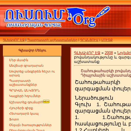
ԳԼԽԱՎՈՐ ԷՋ
|
Պատրաստի աշխատանքներ
|
ԳՐԱՆՑՈՒՄ
|
ՄՈՒՏՔ
Գլխավոր Մենյու
ԳԼԽԱՎՈՐ ԷՋ
»
2008
»
Նոյեմբ
բովանդակությունը և զարգ
Մեր մասին
աշխատանք
Անվճար գրադարան
Շահութահարկի բովանդա
Սովորեք անգլերեն հեշտ ու
Դիպլոմային աշխատան
արագ
Շահութահարկի
Պատրաստի
աշխատանքներ
զարգացման փուլեր
ԳՐԱԿԱՆ ԱՆԿՅՈՒՆ
Կայքերի հղումներ
Ներածություն
Աշխատեք գումար!!!
Գլուխ 1. Շահութա
Հյուրերի գիրք
զարգացման փուլեր
Հետադարձ կապ
1. 1.Շահութ
Ֆոտո
հասկացությունը և 
Օնլայն ծառայություններ
1.2.Հարկերի և
ՈՒսանողական Չատ