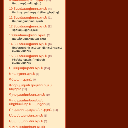
[11]
Առևտուր(կոմերցիա)
10.Տնտեսագիտություն
[44]
Շուկայաբանություն(Մարքեթինգ)
11.Տնտեսագիտություն
[21]
Ապրանքագիտություն
12.Տնտեսագիտություն
[12]
Վիճակագրություն
13Տնտեսագիտություն
[3]
Ապահովագրական գործ
14.Տնտեսագիտություն
[16]
Առժեթղթերի շուկայի վերլուծություն
կառավարում
15.Տնտեսագիտություն
[19]
Բիզնես պլան: Բիզնեսի
կառավարում
Մանկավարժություն
[157]
Երաժշտություն
[4]
Գծագրություն
[0]
Ֆիզիկական կուլտուրա և
սպորտ
[10]
Գյուղատնտեսություն
[10]
Գյուղատնտեսական
մեքենաներ և սարքեր
[0]
Բույսերի պաշպանություն
[11]
Անասնաբուծություն
[1]
Անասնաբուժություն
[0]
Գյուղատնտեսության