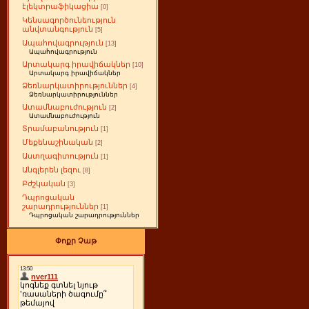
էլեկտրաֆիկացիա
[0]
Կենսագործունեություն
անվտանգություն
[5]
Ապահովագրություն
[13]
Ապահովագրություն
Արտակարգ իրավիճակներ
[10]
Արտակարգ իրավիճակներ
Ձեռնարկատիրություններ
[4]
Ձեռնարկատիրություններ
Ատամնաբուժություն
[2]
Ատամնաբուժություն
Տրամաբանություն
[1]
Մեքենաշինական
[2]
Աստղագիտություն
[1]
Անգլերեն լեզու
[8]
Բժշկական
[3]
Դպրոցական
շարադրություններ
[1]
Դպրոցական շարադրություններ
Փոքր Չաթ