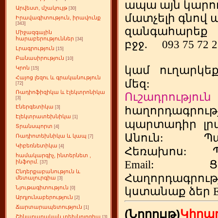
ապա այն կարող
Արվեստ, մշակույթ
[30]
մատչելի գնով
Իրավագիտություն, իրավունք
[343]
զանգահարեք
Միջազգային
հարաբերություններ
[34]
բջջ.
093 75 72 
Լրագրություն
[15]
Բանասիրություն
[10]
կամ
ուղարկե
Կրոն
[15]
Հայոց լեզու և գրականություն
մեզ:
[72]
Ռադիոֆիզիկա և էլեկտրոնիկա
Ուշադրություն
[3]
Էներգետիկա
հաղորդագրութ
[3]
Էլեկտրատեխնիկա
[1]
պարտադիր
լր
Տրանսպորտ
[4]
Անուն:
Պ
Ռադիոտեխնիկա և կապ
[7]
Կիբեռնետիկա
[4]
Հեռախոս
:
համակարգիչ, ինտերնետ ,
Email:
Ց
ինֆորմ.
[37]
Ընդերքաբանություն և
Հաղորդագրու
մետալուրգիա
[3]
Նյութագիտություն
կստանաք ձեր
[0]
Արդյունաբերություն
[2]
Ճարտարապետություն
[1]
(Նորույթ)
Կիրա
Շինարարական տեխնոլոգիա
[3]