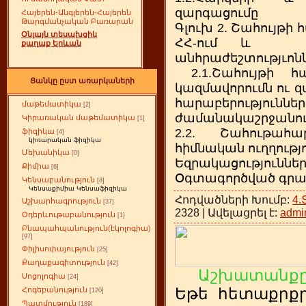
զարգացումը
Հայերեն-Անգլերեն-Հայերեն
Թարգմանչական Բառարան
Գլուխ 2. Շահույթ
Օնլայն տեսախցիկ
ՀՀ-ում և 
քաղաք Երևան
անհրաժեշտությւոնն
2.1.Շահույթի հ
Ցանկը ըստ առարկաների
կազմավորումն ու 
հարաբերությ
մաթեմատիկա
[2]
ժամանակաշրջանո
Կիրառական մաթեմատիկա
[1]
2.2. Շահութահ
ֆիզիկա
[4]
կիռարական ֆիզիկա
հիմնական ուղղությո
Մեխանիկա
[0]
Եզրակացություններ
Քիմիա
[6]
Օգտագործված գրա
Կենսաբանություն
[8]
Կենսաքիմիա Կենսաֆիզիկա
Հոդվածների Խումբ:
4
Աշխարհագրություն
[37]
2328 | Ավելացրել է:
admi
Օդերևութաբանություն
[1]
Բնապահպանություն(էկոլոգիա)
[97]
Փիլիսոփայություն
[25]
Քաղաքագիտություն
[42]
Աշխատանքը
Սոցոլոգիա
[24]
Եթե
ետաքրք
Հոգեբանություն
հ
[120]
Պատմություն
[189]