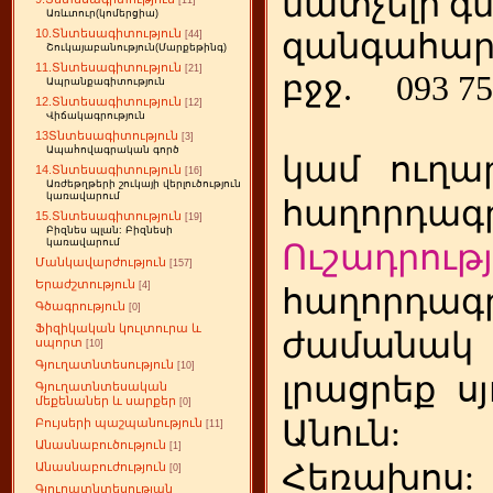
մատչելի գ
[11]
Առևտուր(կոմերցիա)
10.Տնտեսագիտություն
զանգահար
[44]
Շուկայաբանություն(Մարքեթինգ)
11.Տնտեսագիտություն
[21]
բջջ.
093 75
Ապրանքագիտություն
12.Տնտեսագիտություն
[12]
Վիճակագրություն
13Տնտեսագիտություն
[3]
Ապահովագրական գործ
կամ
ուղա
14.Տնտեսագիտություն
[16]
Առժեթղթերի շուկայի վերլուծություն
կառավարում
հաղորդագր
15.Տնտեսագիտություն
[19]
Բիզնես պլան: Բիզնեսի
կառավարում
Ուշադրությ
Մանկավարժություն
[157]
Երաժշտություն
[4]
հաղորդագր
Գծագրություն
[0]
Ֆիզիկական կուլտուրա և
ժամանակ
սպորտ
[10]
Գյուղատնտեսություն
[10]
լրացրեք
ս
Գյուղատնտեսական
մեքենաներ և սարքեր
[0]
Անուն:
Բույսերի պաշպանություն
[11]
Անասնաբուծություն
[1]
Հեռախոս
Անասնաբուժություն
[0]
Գյուղատնտեսության