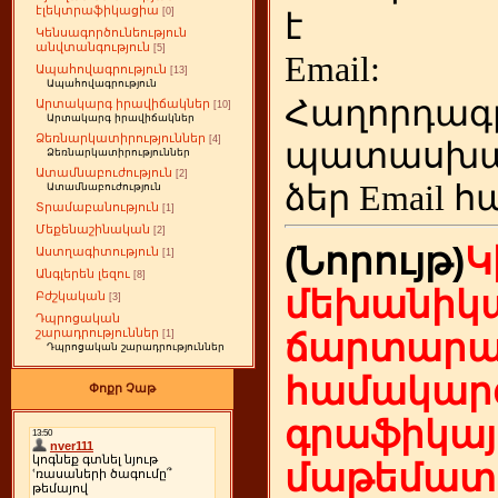
էլեկտրաֆիկացիա
[0]
է
Կենսագործունեություն
անվտանգություն
[5]
Emai
Ապահովագրություն
[13]
Ապահովագրություն
Հաղորդագ
Արտակարգ իրավիճակներ
[10]
Արտակարգ իրավիճակներ
Ձեռնարկատիրություններ
[4]
պատասխա
Ձեռնարկատիրություններ
Ատամնաբուժություն
[2]
ձեր
Email հ
Ատամնաբուժություն
Տրամաբանություն
[1]
Մեքենաշինական
[2]
(Նորույթ)
Կ
Աստղագիտություն
[1]
Անգլերեն լեզու
[8]
մեխանիկա
Բժշկական
[3]
Դպրոցական
շարադրություններ
ճարտարա
[1]
Դպրոցական շարադրություններ
համակարգ
Փոքր Չաթ
գրաֆիկայ
մաթեմատի