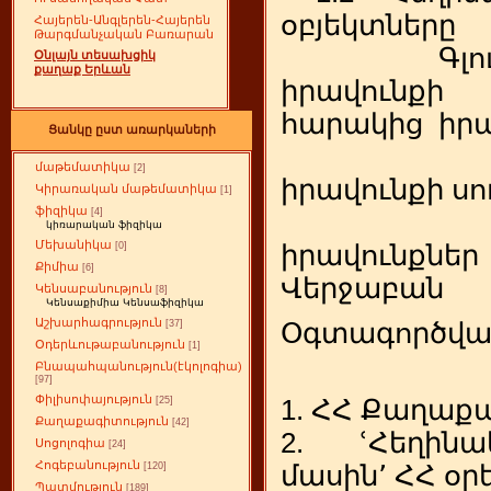
օբյեկտները
Հայերեն-Անգլերեն-Հայերեն
Թարգմանչական Բառարան
Գլուխ 2.
Օնլայն տեսախցիկ
քաղաք Երևան
իրավունքի
հարակից իրա
Ցանկը ըստ առարկաների
2.1Հե
մաթեմատիկա
[2]
իրավունքի սո
Կիրառական մաթեմատիկա
[1]
ֆիզիկա
[4]
2.2 
կիռարական ֆիզիկա
Մեխանիկա
[0]
իրավունքներ
Քիմիա
[6]
Վերջաբան
Կենսաբանություն
[8]
Կենսաքիմիա Կենսաֆիզիկա
Աշխարհագրություն
Օգտագործված
[37]
Օդերևութաբանություն
[1]
Բնապահպանություն(էկոլոգիա)
[97]
Փիլիսոփայություն
1. ՀՀ Քաղաք
[25]
Քաղաքագիտություն
[42]
2. ՙՀեղինա
Սոցոլոգիա
[24]
Հոգեբանություն
մասին՚ ՀՀ օր
[120]
Պատմություն
[189]