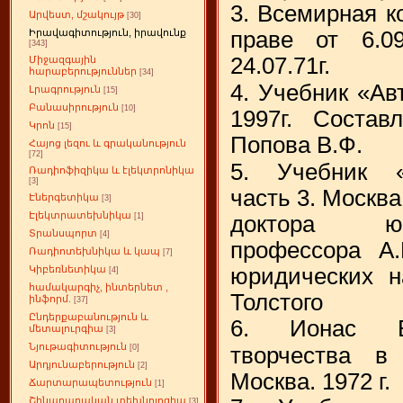
3. Всемирная к
Արվեստ, մշակույթ
[30]
праве от 6.09
Իրավագիտություն, իրավունք
[343]
24.07.71г.
Միջազգային
հարաբերություններ
[34]
4. Учебник «А
Լրագրություն
[15]
Բանասիրություն
[10]
1997г. Состав
Կրոն
[15]
Попова В.Ф.
Հայոց լեզու և գրականություն
[72]
5. Учебник «
Ռադիոֆիզիկա և էլեկտրոնիկա
[3]
часть 3. Москва
Էներգետիկա
[3]
Էլեկտրատեխնիկա
доктора юр
[1]
Տրանսպորտ
[4]
профессора А.
Ռադիոտեխնիկա և կապ
[7]
юридических н
Կիբեռնետիկա
[4]
համակարգիչ, ինտերնետ ,
Толстого
ինֆորմ.
[37]
Ընդերքաբանություն և
6. Ионас В.
մետալուրգիա
[3]
Նյութագիտություն
творчества в
[0]
Արդյունաբերություն
[2]
Москва. 1972 г.
Ճարտարապետություն
[1]
Շինարարական տեխնոլոգիա
[3]