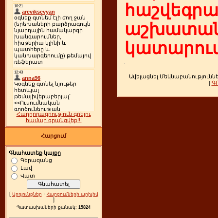
հաշվեգր
աշխատան
կատարում
Ավելացնել Մեկնաբանությունն
[
Գ
Հաղորդագրություն գրելու
համար գրանցվեք!!!
Հարցում
Գնահատեք կայքը
Գերազանց
Լավ
Վատ
[
·
Արդյունքներ
Հարցումների արխիվ
]
Պատասխաների քանակ:
15824