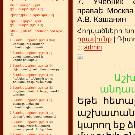
7. Учебник «
Քաղաքացիական
праваե Москва 
շինարարություն
[0]
Հիդրոշինարարություն
[0]
А.В. Кашанин
Տրանսպորտային
շինարարություն
[1]
Հոդվածների Խո
Տեսական տնտեսագիտություն
[22]
իրավունք
| Դիտո
1.Տնտեսագիտություն
[169]
Ձեռնարկությունների
է:
admin
տնտեսագիտություն
2.Տնտեսագիտություն
[3]
ստանդարտացում և
սերտեֆիկացում
3.Տնտեսագիտություն
[24]
Աշխատանքի տնտեսագիտություն
Աշ
4.Տնտեսագիտություն
[60]
Բանկեր և Բանկային գործ:
Ֆինանսներ,վարկ,հարկեր
անդամ
5.Տնտեսագիտություն
[12]
Հաշվապահական հաշվառում և
աուդիտ
Եթե
ետա
հ
6.Տնտեսագիտություն
[8]
Համաշխարհային
տնտեսագիտություն
աշխատանք
7.Տնտեսագիտություն
[23]
Ազգային տնտեսագիտություն
կարող եք ձ
8.Տնտեսագիտություն
[29]
Կառավարում: հանրային
կառավարում: Մենեջմենտ
9.Տնտեսագիտություն