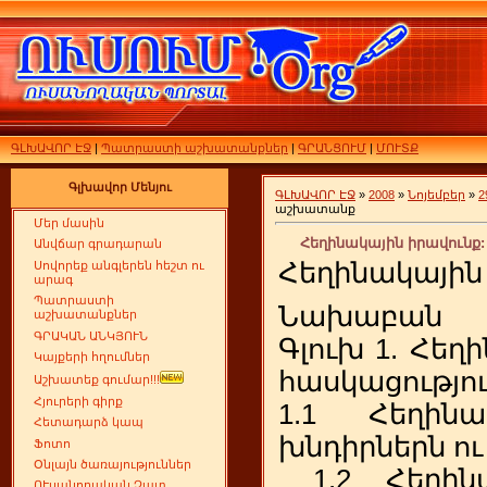
ԳԼԽԱՎՈՐ ԷՋ
|
Պատրաստի աշխատանքներ
|
ԳՐԱՆՑՈՒՄ
|
ՄՈՒՏՔ
Գլխավոր Մենյու
ԳԼԽԱՎՈՐ ԷՋ
»
2008
»
Նոյեմբեր
»
2
աշխատանք
Մեր մասին
Հեղինակային իրավունք
Անվճար գրադարան
Հեղինակային
Սովորեք անգլերեն հեշտ ու
արագ
Պատրաստի
Նախաբան
աշխատանքներ
ԳՐԱԿԱՆ ԱՆԿՅՈՒՆ
Գլուխ 1. Հեղ
Կայքերի հղումներ
հասկացությո
Աշխատեք գումար!!!
Հյուրերի գիրք
1.1 Հեղինա
Հետադարձ կապ
խնդիրներն ու
Ֆոտո
Օնլայն ծառայություններ
1.2 Հեղինա
ՈՒսանողական Չատ