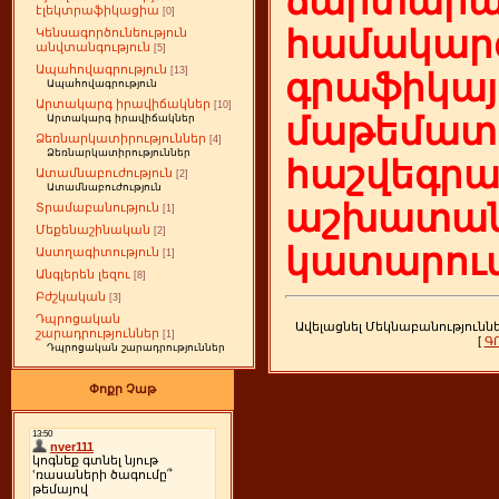
ճարտարա
էլեկտրաֆիկացիա
[0]
համակարգ
Կենսագործունեություն
անվտանգություն
[5]
Ապահովագրություն
[13]
գրաֆիկայ
Ապահովագրություն
Արտակարգ իրավիճակներ
[10]
մաթեմատի
Արտակարգ իրավիճակներ
Ձեռնարկատիրություններ
[4]
Ձեռնարկատիրություններ
հաշվեգր
Ատամնաբուժություն
[2]
Ատամնաբուժություն
աշխատան
Տրամաբանություն
[1]
Մեքենաշինական
[2]
կատարում
Աստղագիտություն
[1]
Անգլերեն լեզու
[8]
Բժշկական
[3]
Դպրոցական
Ավելացնել Մեկնաբանությունն
շարադրություններ
[1]
[
Գ
Դպրոցական շարադրություններ
Փոքր Չաթ