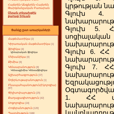
կրթության ն
Հայերեն-Անգլերեն-Հայերեն
Թարգմանչական Բառարան
Գլուխ 4. 
Օնլայն տեսախցիկ
քաղաք Երևան
նախարարությ
Գլուխ 5. 
Ցանկը ըստ առարկաների
սոցիալա
մաթեմատիկա
[2]
նախարարությ
Կիրառական մաթեմատիկա
[1]
ֆիզիկա
[4]
Գլուխ 6. ՀՀ
կիռարական ֆիզիկա
Մեխանիկա
[0]
նախարարությ
Քիմիա
[6]
Գլուխ 7. Հ
Կենսաբանություն
[8]
Կենսաքիմիա Կենսաֆիզիկա
նախարարությ
Աշխարհագրություն
[37]
Օդերևութաբանություն
Եզրակացությ
[1]
Բնապահպանություն(էկոլոգիա)
Օգտագործված
[97]
Փիլիսոփայություն
[25]
1. ՀՀ ար
Քաղաքագիտություն
[42]
Սոցոլոգիա
նախարարութ
[24]
Հոգեբանություն
[120]
կանոնադրութ
Պատմություն
[189]