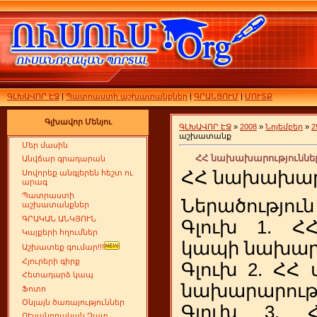
ԳԼԽԱՎՈՐ ԷՋ
|
Պատրաստի աշխատանքներ
|
ԳՐԱՆՑՈՒՄ
|
ՄՈՒՏՔ
Գլխավոր Մենյու
ԳԼԽԱՎՈՐ ԷՋ
»
2008
»
Նոյեմբեր
»
2
աշխատանք
Մեր մասին
ՀՀ նախախարություննե
Անվճար գրադարան
ՀՀ նախախարո
Սովորեք անգլերեն հեշտ ու
արագ
Պատրաստի
Ներածություն
աշխատանքներ
ԳՐԱԿԱՆ ԱՆԿՅՈՒՆ
Գլուխ 1. 
Կայքերի հղումներ
կապի նախար
Աշխատեք գումար!!!
Հյուրերի գիրք
Գլուխ 2. ՀՀ
Հետադարձ կապ
նախարարությ
Ֆոտո
Օնլայն ծառայություններ
Գլուխ 3. 
ՈՒսանողական Չատ