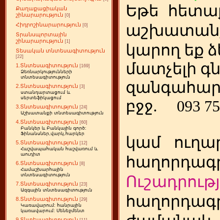
Եթե
ետա
հ
Քաղաքացիական
շինարարություն
[0]
Հիդրոշինարարություն
աշխատանք
[0]
Տրանսպորտային
շինարարություն
[1]
կարող եք ձ
Տեսական տնտեսագիտություն
[22]
մատչելի գ
1.Տնտեսագիտություն
[169]
Ձեռնարկությունների
տնտեսագիտություն
զանգահար
2.Տնտեսագիտություն
[3]
ստանդարտացում և
սերտեֆիկացում
բջջ.
093 75
3.Տնտեսագիտություն
[24]
Աշխատանքի տնտեսագիտություն
4.Տնտեսագիտություն
[60]
Բանկեր և Բանկային գործ:
Ֆինանսներ,վարկ,հարկեր
կամ
ուղա
5.Տնտեսագիտություն
[12]
Հաշվապահական հաշվառում և
աուդիտ
հաղորդագր
6.Տնտեսագիտություն
[8]
Համաշխարհային
տնտեսագիտություն
Ուշադրությ
7.Տնտեսագիտություն
[23]
Ազգային տնտեսագիտություն
հաղորդագր
8.Տնտեսագիտություն
[29]
Կառավարում: հանրային
կառավարում: Մենեջմենտ
9.Տնտեսագիտություն