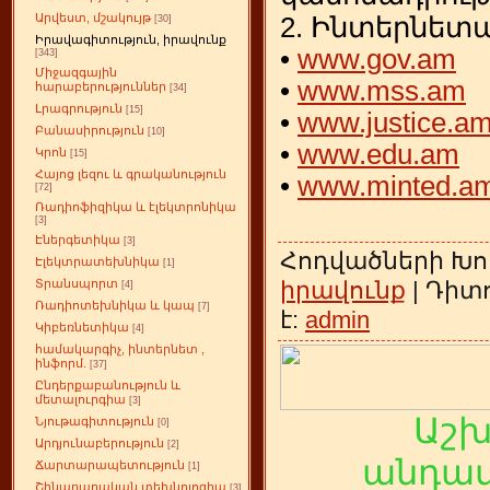
Արվեստ, մշակույթ
2. Ինտերնետա
[30]
Իրավագիտություն, իրավունք
•
www.gov.am
[343]
Միջազգային
•
www.mss.am
հարաբերություններ
[34]
Լրագրություն
[15]
•
www.justice.a
Բանասիրություն
[10]
•
www.edu.am
Կրոն
[15]
Հայոց լեզու և գրականություն
•
www.minted.a
[72]
Ռադիոֆիզիկա և էլեկտրոնիկա
[3]
Էներգետիկա
[3]
Հոդվածների Խո
Էլեկտրատեխնիկա
[1]
իրավունք
| Դիտո
Տրանսպորտ
[4]
Ռադիոտեխնիկա և կապ
[7]
է:
admin
Կիբեռնետիկա
[4]
համակարգիչ, ինտերնետ ,
ինֆորմ.
[37]
Ընդերքաբանություն և
մետալուրգիա
[3]
Աշ
Նյութագիտություն
[0]
Արդյունաբերություն
[2]
անդամ
Ճարտարապետություն
[1]
Շինարարական տեխնոլոգիա
[3]