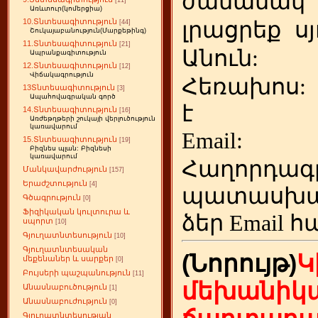
ժամանակ
[11]
Առևտուր(կոմերցիա)
10.Տնտեսագիտություն
լրացրեք
ս
[44]
Շուկայաբանություն(Մարքեթինգ)
11.Տնտեսագիտություն
[21]
Անուն:
Ապրանքագիտություն
12.Տնտեսագիտություն
[12]
Վիճակագրություն
Հեռախոս
13Տնտեսագիտություն
[3]
Ապահովագրական գործ
է
14.Տնտեսագիտություն
[16]
Առժեթղթերի շուկայի վերլուծություն
կառավարում
Emai
15.Տնտեսագիտություն
[19]
Բիզնես պլան: Բիզնեսի
կառավարում
Հաղորդագ
Մանկավարժություն
[157]
Երաժշտություն
[4]
պատասխա
Գծագրություն
[0]
Ֆիզիկական կուլտուրա և
ձեր
Email հ
սպորտ
[10]
Գյուղատնտեսություն
[10]
Գյուղատնտեսական
(Նորույթ)
Կ
մեքենաներ և սարքեր
[0]
Բույսերի պաշպանություն
[11]
մեխանիկա
Անասնաբուծություն
[1]
Անասնաբուժություն
[0]
Գյուղատնտեսության