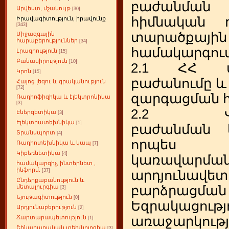
բաժանման
Արվեստ, մշակույթ
[30]
հիմնական դ
Իրավագիտություն, իրավունք
[343]
տարածքայ
Միջազգային
հարաբերություններ
[34]
համակարգու
Լրագրություն
[15]
Բանասիրություն
[10]
2.1 ՀՀ վա
Կրոն
[15]
բաժանումը և
Հայոց լեզու և գրականություն
[72]
զարգացման 
Ռադիոֆիզիկա և էլեկտրոնիկա
[3]
2.2 Վար
Էներգետիկա
[3]
Էլեկտրատեխնիկա
[1]
բաժանման կ
Տրանսպորտ
[4]
որպես 
Ռադիոտեխնիկա և կապ
[7]
Կիբեռնետիկա
[4]
կառավարմա
համակարգիչ, ինտերնետ ,
ինֆորմ.
[37]
արդյունավետ
Ընդերքաբանություն և
մետալուրգիա
բարձրացման 
[3]
Նյութագիտություն
[0]
Եզրակաց
Արդյունաբերություն
[2]
Ճարտարապետություն
առաջարկությ
[1]
Շինարարական տեխնոլոգիա
[3]