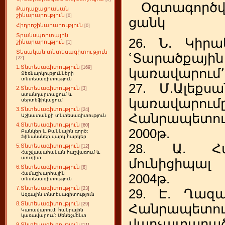
Օգտագործվ
Քաղաքացիական
շինարարություն
[0]
ցանկ
Հիդրոշինարարություն
[0]
Տրանսպորտային
26. Ն. Կիրա
շինարարություն
[1]
Տեսական տնտեսագիտություն
ՙՏարածքայ
[22]
1.Տնտեսագիտություն
[169]
կառավարում՚,
Ձեռնարկությունների
տնտեսագիտություն
27. Մ.Ալեքս
2.Տնտեսագիտություն
[3]
ստանդարտացում և
կառավարո
սերտեֆիկացում
3.Տնտեսագիտություն
[24]
Հանրապետու
Աշխատանքի տնտեսագիտություն
4.Տնտեսագիտություն
[60]
2000թ.
Բանկեր և Բանկային գործ:
Ֆինանսներ,վարկ,հարկեր
28. Ա. Հա
5.Տնտեսագիտություն
[12]
Հաշվապահական հաշվառում և
աուդիտ
մունիցիպալ 
6.Տնտեսագիտություն
[8]
Համաշխարհային
2004թ.
տնտեսագիտություն
7.Տնտեսագիտություն
[23]
29. Է. Ղազ
Ազգային տնտեսագիտություն
8.Տնտեսագիտություն
[29]
Հանրապետու
Կառավարում: հանրային
կառավարում: Մենեջմենտ
վարչատարա
9.Տնտեսագիտություն