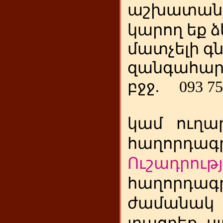
աշխատանք
կարող եք ձ
մատչելի գ
զանգահար
բջջ.
093 75
կամ
ուղա
հաղորդագր
Ուշադրությ
հաղորդագր
ժամանակ