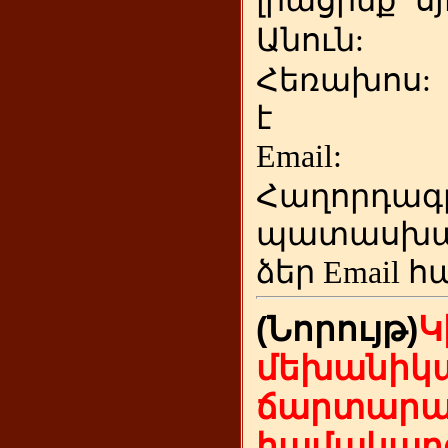
լրացրեք
ս
Անուն:
Հեռախոս
է
Emai
Հաղորդագ
պատասխա
ձեր
Email հ
(Նորույթ)
Կ
մեխանիկա
ճարտարա
համակարգ