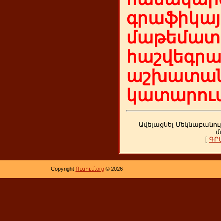
գրաֆիկայ
մաթեմատի
հաշվեգր
աշխատան
կատարում
Ավելացնել Մեկնաբանու
մ
[
ԳՐ
Copyright
Ուսում.org
© 2026