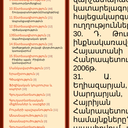
[11]
Առևտուր(կոմերցիա)
կատարելագո
10.Տնտեսագիտություն
[44]
Շուկայաբանություն(Մարքեթինգ)
հայեցակարգա
11.Տնտեսագիտություն
[21]
Ապրանքագիտություն
ուղղություննե
12.Տնտեսագիտություն
[12]
Վիճակագրություն
30. Դ. Թու
13Տնտեսագիտություն
[3]
Ապահովագրական գործ
ինքնակառավ
14.Տնտեսագիտություն
[16]
Առժեթղթերի շուկայի վերլուծություն
Հայաստանի
կառավարում
15.Տնտեսագիտություն
[19]
Հանրապետու
Բիզնես պլան: Բիզնեսի
կառավարում
2006թ.
Մանկավարժություն
[157]
Երաժշտություն
31. Ա. Դ
[4]
Գծագրություն
[0]
Եղիազարյան,
Ֆիզիկական կուլտուրա և
սպորտ
[10]
Սարդարյան,
Գյուղատնտեսություն
[10]
Հայրիյա
Գյուղատնտեսական
մեքենաներ և սարքեր
[0]
Հանրապետո
Բույսերի պաշպանություն
[11]
Անասնաբուծություն
[1]
համայնքներ
Անասնաբուժություն
[0]
ապահովում վ
Գյուղատնտեսության