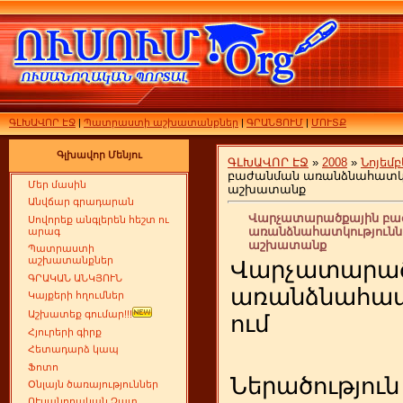
ԳԼԽԱՎՈՐ ԷՋ
|
Պատրաստի աշխատանքներ
|
ԳՐԱՆՑՈՒՄ
|
ՄՈՒՏՔ
Գլխավոր Մենյու
ԳԼԽԱՎՈՐ ԷՋ
»
2008
»
Նոյեմբ
բաժանման առանձնահատկութ
Մեր մասին
աշխատանք
Անվճար գրադարան
Վարչատարածքային բա
Սովորեք անգլերեն հեշտ ու
առանձնահատկություններ
արագ
աշխատանք
Պատրաստի
աշխատանքներ
Վարչատարա
ԳՐԱԿԱՆ ԱՆԿՅՈՒՆ
առանձնահատ
Կայքերի հղումներ
Աշխատեք գումար!!!
ում
Հյուրերի գիրք
Հետադարձ կապ
Ֆոտո
Ներածություն
Օնլայն ծառայություններ
ՈՒսանողական Չատ