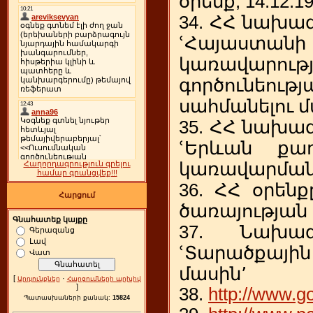
օրենք, 14.12.1
34. ՀՀ նախա
ՙՀայաստանի
կառավարությ
գործունե
սահմանելու մա
35. ՀՀ նախա
ՙԵրևան քա
կառավարման մ
Հաղորդագրություն գրելու
համար գրանցվեք!!!
36. ՀՀ օրեն
Հարցում
ծառայության մ
Գնահատեք կայքը
37. Նախա
Գերազանց
Լավ
ՙՏարածքայ
Վատ
մասին՚
[
·
Արդյունքներ
Հարցումների արխիվ
]
38.
http://www.g
Պատասխաների քանակ:
15824