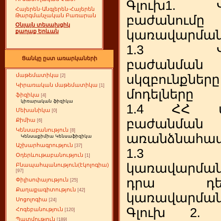
Գլուխ1. Վ
Հայերեն-Անգլերեն-Հայերեն
Թարգմանչական Բառարան
բաժանումը
Օնլայն տեսախցիկ
քաղաք Երևան
կառավարման
1.3 Վար
Ցանկը ըստ առարկաների
բաժանմա
մաթեմատիկա
սկզբունքն
[2]
Կիրառական մաթեմատիկա
[1]
մոդելները
ֆիզիկա
[4]
կիռարական ֆիզիկա
1.4 ՀՀ վա
Մեխանիկա
[0]
Քիմիա
բաժանման
[6]
Կենսաբանություն
[8]
առանձնահատկ
Կենսաքիմիա Կենսաֆիզիկա
Աշխարհագրություն
[37]
1.3 ՀՀ
Օդերևութաբանություն
[1]
կառավարմա
Բնապահպանություն(էկոլոգիա)
[97]
դրա դե
Փիլիսոփայություն
[25]
Քաղաքագիտություն
[42]
կառավարման
Սոցոլոգիա
[24]
Գլուխ 2. 
Հոգեբանություն
[120]
Պատմություն
[189]