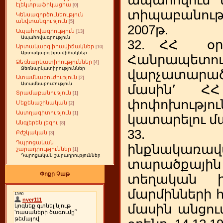
էլեկտրաֆիկացիա
[0]
տիպաբանու
Կենսագործունեություն
անվտանգություն
[5]
2007թ.
Ապահովագրություն
[13]
Ապահովագրություն
32. ՀՀ օր
Արտակարգ իրավիճակներ
[10]
Արտակարգ իրավիճակներ
Հանրապետու
Ձեռնարկատիրություններ
[4]
Ձեռնարկատիրություններ
վարչատարա
Ատամնաբուժություն
[2]
Ատամնաբուժություն
մասին՚ 
Տրամաբանություն
[1]
փոփոխությու
Մեքենաշինական
[2]
Աստղագիտություն
[1]
կատարելու մ
Անգլերեն լեզու
[8]
33. 
Բժշկական
[3]
Դպրոցական
ինքնակառավ
շարադրություններ
[1]
Դպրոցական շարադրություններ
տարածքայի
Փոքր Չաթ
տեղական ի
մարմինների 
մասին անցում