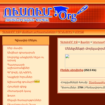
ԳԼԽԱՎՈՐ ԷՋ
|
Անվճար աշխատանքներ
|
ԳՐԱՆՑՈՒՄ
|
ՄՈՒՏՔ
Գլխավոր Մենյու
ԳԼԽԱՎՈՐ ԷՋ
»
Ֆայլեր
»
Կուրսա
Մեր մասին
Մենեջմենթի մոդելավոր
Անվճար գրադարան
Սովորեք անգլերեն հեշտ ու
արագ
Պատրաստի
աշխատանքներ
Բեռնել սերվերից
(252.5 Kb)
ԳՐԱԿԱՆ ԱՆԿՅՈՒՆ
Կայքերի հղումներ
Աշխատեք գումար!!!
Հոդվածների Խումբ:
Տնտեսագիտ
Հյուրերի գիրք
Դիտումներ:
2784
| Բեռնավորում
Հետադարձ կապ
Ֆոտո
Օնլայն ծառայություններ
ՈՒսանողական Չատ