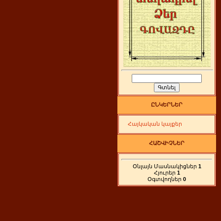
ԸՆԿԵՐՆԵՐ
Հայկական կայքեր
ՀԱՇՎԻՉՆԵՐ
Օնլայն Մասնակիցներ
1
Հյուրեր
1
Օգտվողներ
0