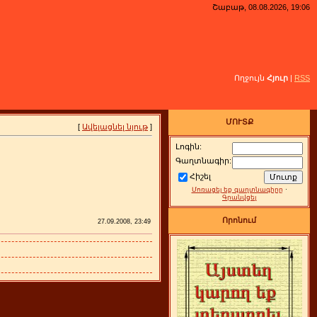
Շաբաթ, 08.08.2026, 19:06
Ողջույն
Հյուր
|
RSS
ՄՈՒՏՔ
[
Ավելացնել նյութ
]
Լոգին:
Գաղտնագիր:
Հիշել
Մոռացել եք գաղտնագիրը
·
Գրանվցել
Որոնում
27.09.2008, 23:49