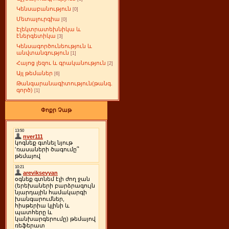
Կենսաբանություն
[0]
Մետալուրգիա
[0]
Էլեկտրատեխնիկա և
էներգետիկա
[3]
Կենսագործունեություն և
անվտանգություն
[1]
Հայոց լեզու և գրականություն
[2]
Այլ թեմաներ
[6]
Թանգարանագիտություն(թանգ.
գործ)
[1]
Փոքր Չաթ