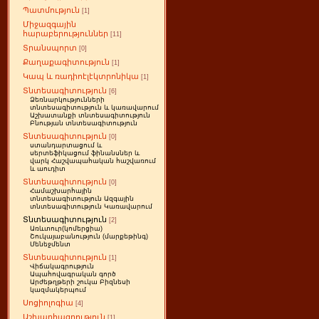
Պատմություն
[1]
Միջազգային
հարաբերություններ
[11]
Տրանսպորտ
[0]
Քաղաքագիտություն
[1]
Կապ և ռադիոէլէկտրոնիկա
[1]
Տնտեսագիտություն
[6]
Ձեռնարկությունների
տնտեսագիտություն և կառավարում
Աշխատանքի տնտեսագիտություն
Բնության տնտեսագիտություն
Տնտեսագիտություն
[0]
ստանդարտացում և
սերտեֆիկացում ֆինանսներ և
վարկ Հաշվապահական հաշվառում
և աուդիտ
Տնտեսագիտություն
[0]
Համաշխարհային
տնտեսագիտություն Ազգային
տնտեսագիտություն Կառավարում
Տնտեսագիտություն
[2]
Առևտուր(կոմերցիա)
Շուկայաբանություն (մարքեթինգ)
Մենեջմենտ
Տնտեսագիտություն
[1]
Վիճակագրություն
Ապահովագրական գործ
Արժեթղթերի շուկա Բիզնեսի
կազմակերպում
Սոցիոլոգիա
[4]
Աշխարհագրություն
[1]