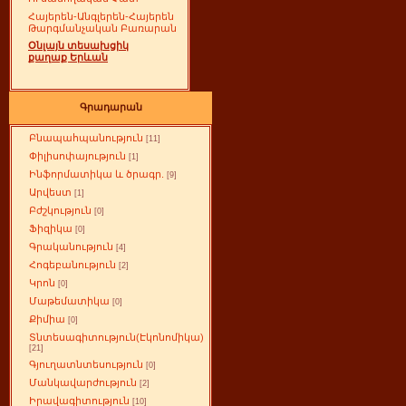
Հայերեն-Անգլերեն-Հայերեն
Թարգմանչական Բառարան
Օնլայն տեսախցիկ
քաղաք Երևան
Գրադարան
Բնապահպանություն
[11]
Փիլիսոփայություն
[1]
Ինֆորմատիկա և ծրագր.
[9]
Արվեստ
[1]
Բժշկություն
[0]
Ֆիզիկա
[0]
Գրականություն
[4]
Հոգեբանություն
[2]
Կրոն
[0]
Մաթեմատիկա
[0]
Քիմիա
[0]
Տնտեսագիտություն(Էկոնոմիկա)
[21]
Գյուղատնտեսություն
[0]
Մանկավարժություն
[2]
Իրավագիտություն
[10]