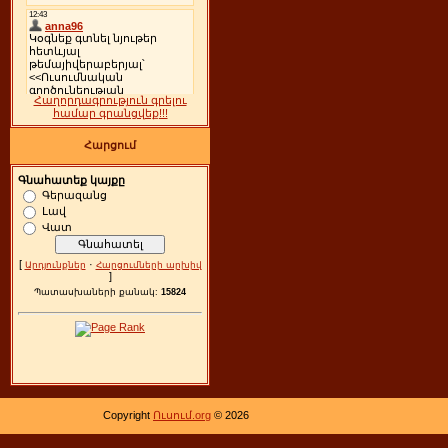
Հաղորդագրություն գրելու
համար գրանցվեք!!!
Հարցում
Գնահատեք կայքը
Գերազանց
Լավ
Վատ
[
·
Արդյունքներ
Հարցումների արխիվ
]
Պատասխաների քանակ:
15824
Copyright
Ուսում.org
© 2026