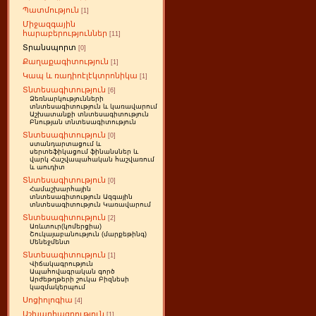
Պատմություն
[1]
Միջազգային
հարաբերություններ
[11]
Տրանսպորտ
[0]
Քաղաքագիտություն
[1]
Կապ և ռադիոէլէկտրոնիկա
[1]
Տնտեսագիտություն
[6]
Ձեռնարկությունների
տնտեսագիտություն և կառավարում
Աշխատանքի տնտեսագիտություն
Բնության տնտեսագիտություն
Տնտեսագիտություն
[0]
ստանդարտացում և
սերտեֆիկացում ֆինանսներ և
վարկ Հաշվապահական հաշվառում
և աուդիտ
Տնտեսագիտություն
[0]
Համաշխարհային
տնտեսագիտություն Ազգային
տնտեսագիտություն Կառավարում
Տնտեսագիտություն
[2]
Առևտուր(կոմերցիա)
Շուկայաբանություն (մարքեթինգ)
Մենեջմենտ
Տնտեսագիտություն
[1]
Վիճակագրություն
Ապահովագրական գործ
Արժեթղթերի շուկա Բիզնեսի
կազմակերպում
Սոցիոլոգիա
[4]
Աշխարհագրություն
[1]