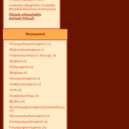
Հայերեն-Անգլերեն-Հայերեն
Թարգմանչական Բառարան
Օնլայն տեսախցիկ
քաղաք Երևան
Գրադարան
Բնապահպանություն
[11]
Փիլիսոփայություն
[1]
Ինֆորմատիկա և ծրագր.
[9]
Արվեստ
[1]
Բժշկություն
[0]
Ֆիզիկա
[0]
Գրականություն
[4]
Հոգեբանություն
[2]
Կրոն
[0]
Մաթեմատիկա
[0]
Քիմիա
[0]
Տնտեսագիտություն(Էկոնոմիկա)
[21]
Գյուղատնտեսություն
[0]
Մանկավարժություն
[2]
Իրավագիտություն
[10]