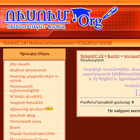
ԳԼԽԱՎՈՐ ԷՋ
|
Անվճար աշխատանքներ
|
ԳՐԱՆՑՈՒՄ
|
ՄՈՒՏՔ
Գլխավոր Մենյու
ԳԼԽԱՎՈՐ ԷՋ
»
Ֆայլեր
»
Կուրսա
Տրանսպորտ
Մեր մասին
Հարգելի ուսանողներ, մա
Անվճար գրադարան
պատրաստի (ռեֆերատներ,
Սովորեք անգլերեն հեշտ ու
և Էլ-Գրքեր
) և կցանկան
արագ
ուղարկ
Պատրաստի
[
աշխատանքներ
ԳՐԱԿԱՆ ԱՆԿՅՈՒՆ
Բաժնում նյութերի քանակը:
0
Կայքերի հղումներ
Աշխատեք գումար!!!
Не найдено мате
Հյուրերի գիրք
Հետադարձ կապ
Ֆոտո
Օնլայն ծառայություններ
ՈՒսանողական Չատ