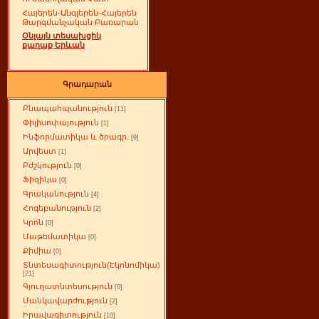
Հայերեն-Անգլերեն-Հայերեն
Թարգմանչական Բառարան
Օնլայն տեսախցիկ
քաղաք Երևան
Գրադարան
Բնապահպանություն
[11]
Փիլիսոփայություն
[1]
Ինֆորմատիկա և ծրագր.
[9]
Արվեստ
[1]
Բժշկություն
[0]
Ֆիզիկա
[0]
Գրականություն
[4]
Հոգեբանություն
[2]
Կրոն
[0]
Մաթեմատիկա
[0]
Քիմիա
[0]
Տնտեսագիտություն(Էկոնոմիկա)
[21]
Գյուղատնտեսություն
[0]
Մանկավարժություն
[2]
Իրավագիտություն
[10]