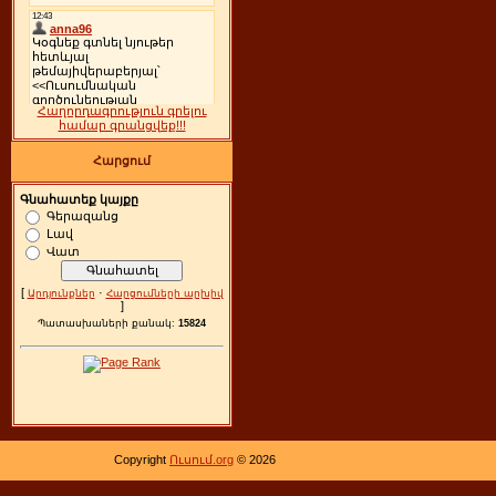
Հաղորդագրություն գրելու
համար գրանցվեք!!!
Հարցում
Գնահատեք կայքը
Գերազանց
Լավ
Վատ
[
·
Արդյունքներ
Հարցումների արխիվ
]
Պատասխաների քանակ:
15824
Copyright
Ուսում.org
© 2026