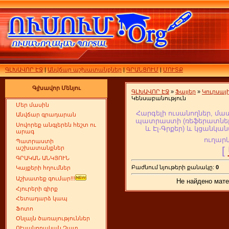
ԳԼԽԱՎՈՐ ԷՋ
|
Անվճար աշխատանքներ
|
ԳՐԱՆՑՈՒՄ
|
ՄՈՒՏՔ
Գլխավոր Մենյու
ԳԼԽԱՎՈՐ ԷՋ
»
Ֆայլեր
»
Կուրսա
Կենսաբանություն
Մեր մասին
Հարգելի ուսանողներ, մա
Անվճար գրադարան
պատրաստի (ռեֆերատներ,
Սովորեք անգլերեն հեշտ ու
և Էլ-Գրքեր
) և կցանկան
արագ
ուղարկ
Պատրաստի
[
աշխատանքներ
ԳՐԱԿԱՆ ԱՆԿՅՈՒՆ
Բաժնում նյութերի քանակը:
0
Կայքերի հղումներ
Աշխատեք գումար!!!
Не найдено мате
Հյուրերի գիրք
Հետադարձ կապ
Ֆոտո
Օնլայն ծառայություններ
ՈՒսանողական Չատ