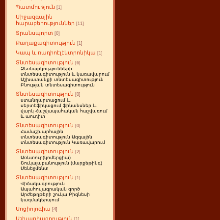
Պատմություն
[1]
Միջազգային
հարաբերություններ
[11]
Տրանսպորտ
[0]
Քաղաքագիտություն
[1]
Կապ և ռադիոէլէկտրոնիկա
[1]
Տնտեսագիտություն
[6]
Ձեռնարկությունների
տնտեսագիտություն և կառավարում
Աշխատանքի տնտեսագիտություն
Բնության տնտեսագիտություն
Տնտեսագիտություն
[0]
ստանդարտացում և
սերտեֆիկացում ֆինանսներ և
վարկ Հաշվապահական հաշվառում
և աուդիտ
Տնտեսագիտություն
[0]
Համաշխարհային
տնտեսագիտություն Ազգային
տնտեսագիտություն Կառավարում
Տնտեսագիտություն
[2]
Առևտուր(կոմերցիա)
Շուկայաբանություն (մարքեթինգ)
Մենեջմենտ
Տնտեսագիտություն
[1]
Վիճակագրություն
Ապահովագրական գործ
Արժեթղթերի շուկա Բիզնեսի
կազմակերպում
Սոցիոլոգիա
[4]
Աշխարհագրություն
[1]