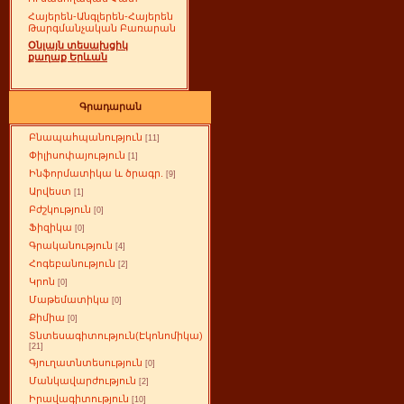
Հայերեն-Անգլերեն-Հայերեն
Թարգմանչական Բառարան
Օնլայն տեսախցիկ
քաղաք Երևան
Գրադարան
Բնապահպանություն
[11]
Փիլիսոփայություն
[1]
Ինֆորմատիկա և ծրագր.
[9]
Արվեստ
[1]
Բժշկություն
[0]
Ֆիզիկա
[0]
Գրականություն
[4]
Հոգեբանություն
[2]
Կրոն
[0]
Մաթեմատիկա
[0]
Քիմիա
[0]
Տնտեսագիտություն(Էկոնոմիկա)
[21]
Գյուղատնտեսություն
[0]
Մանկավարժություն
[2]
Իրավագիտություն
[10]