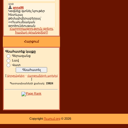
Հաղորդագրություն գրելու
համար գրանցվեք!!!
Հարցում
Գնահատեք կայքը
Գերազանց
Լավ
Վատ
[
·
Արդյունքներ
Հարցումների արխիվ
]
Պատասխաների քանակ:
15824
Copyright
Ուսում.org
© 2026