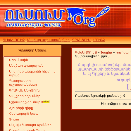
ԳԼԽԱՎՈՐ ԷՋ
|
Անվճար աշխատանքներ
|
ԳՐԱՆՑՈՒՄ
|
ՄՈՒՏՔ
Գլխավոր Մենյու
ԳԼԽԱՎՈՐ ԷՋ
»
Ֆայլեր
»
Կուրսա
Տնտեսագիտություն
Մեր մասին
Հարգելի ուսանողներ, մա
Անվճար գրադարան
պատրաստի (ռեֆերատներ,
Սովորեք անգլերեն հեշտ ու
և Էլ-Գրքեր
) և կցանկան
արագ
ուղարկ
Պատրաստի
[
աշխատանքներ
ԳՐԱԿԱՆ ԱՆԿՅՈՒՆ
Բաժնում նյութերի քանակը:
0
Կայքերի հղումներ
Աշխատեք գումար!!!
Не найдено мате
Հյուրերի գիրք
Հետադարձ կապ
Ֆոտո
Օնլայն ծառայություններ
ՈՒսանողական Չատ