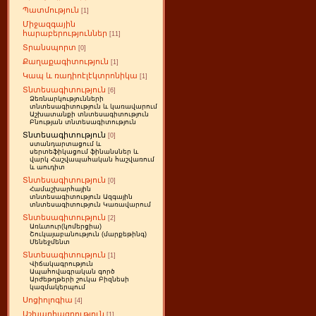
Պատմություն
[1]
Միջազգային
հարաբերություններ
[11]
Տրանսպորտ
[0]
Քաղաքագիտություն
[1]
Կապ և ռադիոէլէկտրոնիկա
[1]
Տնտեսագիտություն
[6]
Ձեռնարկությունների
տնտեսագիտություն և կառավարում
Աշխատանքի տնտեսագիտություն
Բնության տնտեսագիտություն
Տնտեսագիտություն
[0]
ստանդարտացում և
սերտեֆիկացում ֆինանսներ և
վարկ Հաշվապահական հաշվառում
և աուդիտ
Տնտեսագիտություն
[0]
Համաշխարհային
տնտեսագիտություն Ազգային
տնտեսագիտություն Կառավարում
Տնտեսագիտություն
[2]
Առևտուր(կոմերցիա)
Շուկայաբանություն (մարքեթինգ)
Մենեջմենտ
Տնտեսագիտություն
[1]
Վիճակագրություն
Ապահովագրական գործ
Արժեթղթերի շուկա Բիզնեսի
կազմակերպում
Սոցիոլոգիա
[4]
Աշխարհագրություն
[1]