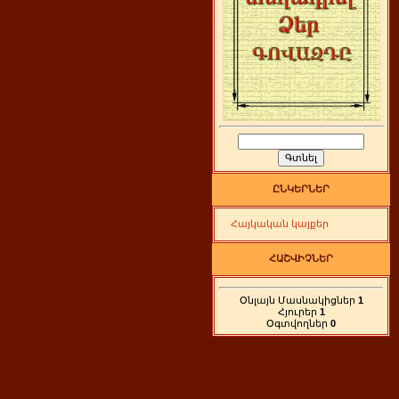
ԸՆԿԵՐՆԵՐ
Հայկական կայքեր
ՀԱՇՎԻՉՆԵՐ
Օնլայն Մասնակիցներ
1
Հյուրեր
1
Օգտվողներ
0