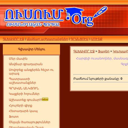
ԳԼԽԱՎՈՐ ԷՋ
|
Անվճար աշխատանքներ
|
ԳՐԱՆՑՈՒՄ
|
ՄՈՒՏՔ
Գլխավոր Մենյու
ԳԼԽԱՎՈՐ ԷՋ
»
Ֆայլեր
»
Կուրսա
Հարգելի ուսանողներ, մասնագ
Մեր մասին
Գրք
Անվճար գրադարան
Սովորեք անգլերեն հեշտ ու
արագ
Բաժնում նյութերի քանակը:
0
Պատրաստի
աշխատանքներ
ԳՐԱԿԱՆ ԱՆԿՅՈՒՆ
Կայքերի հղումներ
Աշխատեք գումար!!!
Հյուրերի գիրք
Հետադարձ կապ
Ֆոտո
Օնլայն ծառայություններ
ՈՒսանողական Չատ