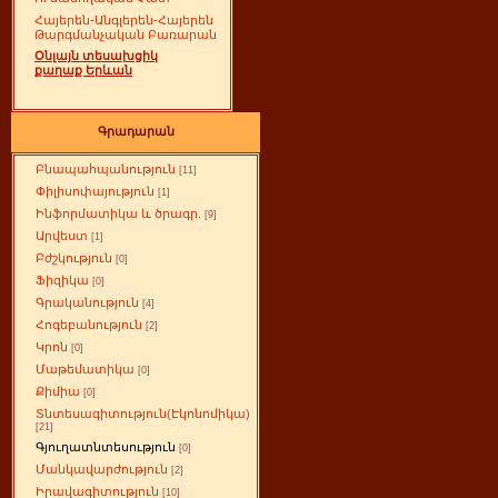
Հայերեն-Անգլերեն-Հայերեն
Թարգմանչական Բառարան
Օնլայն տեսախցիկ
քաղաք Երևան
Գրադարան
Բնապահպանություն
[11]
Փիլիսոփայություն
[1]
Ինֆորմատիկա և ծրագր.
[9]
Արվեստ
[1]
Բժշկություն
[0]
Ֆիզիկա
[0]
Գրականություն
[4]
Հոգեբանություն
[2]
Կրոն
[0]
Մաթեմատիկա
[0]
Քիմիա
[0]
Տնտեսագիտություն(Էկոնոմիկա)
[21]
Գյուղատնտեսություն
[0]
Մանկավարժություն
[2]
Իրավագիտություն
[10]