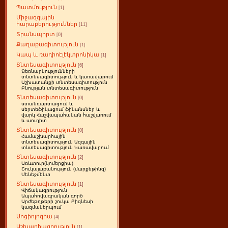
Պատմություն
[1]
Միջազգային
հարաբերություններ
[11]
Տրանսպորտ
[0]
Քաղաքագիտություն
[1]
Կապ և ռադիոէլէկտրոնիկա
[1]
Տնտեսագիտություն
[6]
Ձեռնարկությունների
տնտեսագիտություն և կառավարում
Աշխատանքի տնտեսագիտություն
Բնության տնտեսագիտություն
Տնտեսագիտություն
[0]
ստանդարտացում և
սերտեֆիկացում ֆինանսներ և
վարկ Հաշվապահական հաշվառում
և աուդիտ
Տնտեսագիտություն
[0]
Համաշխարհային
տնտեսագիտություն Ազգային
տնտեսագիտություն Կառավարում
Տնտեսագիտություն
[2]
Առևտուր(կոմերցիա)
Շուկայաբանություն (մարքեթինգ)
Մենեջմենտ
Տնտեսագիտություն
[1]
Վիճակագրություն
Ապահովագրական գործ
Արժեթղթերի շուկա Բիզնեսի
կազմակերպում
Սոցիոլոգիա
[4]
Աշխարհագրություն
[1]