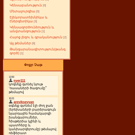
Կենսաբանություն
[0]
Մետալուրգիա
[0]
Էլեկտրատեխնիկա և
էներգետիկա
[3]
Կենսագործունեություն և
անվտանգություն
[1]
Հայոց լեզու և գրականություն
[2]
Այլ թեմաներ
[6]
Թանգարանագիտություն(թանգ.
գործ)
[1]
Փոքր Չաթ