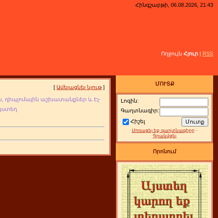
Հինգշաբթի, 06.08.2026, 21:43
Ողջույն
Հյուր
|
RSS
ՄՈՒՏՔ
[
Ավելացնել նյութ
]
, դիպլոմային
աշխատանքներ և Էլ-
Լոգին:
այստեղ
Գաղտնագիր:
Հիշել
Մոռացել եք գաղտնագիրը
·
Գրանվցել
Որոնում